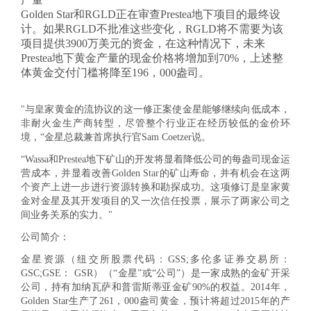
Golden Star和RGLD正在审查Prestea地下项目的最终设
计。如果RGLD不批准这些变化，RGLD将不需要为该
项目提供3900万美元的资金，在这种情况下，未来
Prestea地下黄金产量的现金价格将增加到70%，上述整
体黄金交付门槛将降至196，000盎司。
"
与皇家黄金的流协议的这一修正案使金星能够继续向低成本，
非耐火金生产商转型，尽管整个行业正在经历较低的金价环
境，“金星
总裁兼首席执行官Sam Coetzer说
。
“Wassa和Prestea地下矿山的开发将显着降低公司的每盎司现金运
营成本，并显着改善Golden Star的矿山寿命，并有机会在这两
个资产上进一步进行资源转换和勘探成功。这项修订是皇家黄
金对金星及其开发项目的又一次信任投票，展示了两家公司之
间业务关系的实力。
"
公司简介：
金星资源（纽交所股票代码：GSS;多伦多证券交易所：
GSC;GSE： GSR）（“金星”或“公司”）是一家成熟的金矿开采
公司，持有加纳瓦萨和普雷斯蒂亚金矿90%的权益。2014年，
Golden Star生产了261，000盎司黄金，预计将超过2015年的产