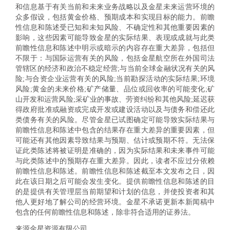
和信息基于有关当前和未来业务战略以及金星未来运营环境的
众多假设，包括黄金价格、预期成本和实现目标的能力。前瞻
性信息和陈述受已知和未知风险、不确定性和其他重要因素的
影响，这些因素可能导致金星的实际结果、表现或成就与此类
前瞻性信息和陈述中明示或暗示的内容存在重大差异，包括但
不限于：与国际运营有关的风险，包括金星航空所在外国司法
管辖区的经济和政治不稳定经营;与当前全球金融状况有关的风
险;与合资企业运营有关的风险;当前勘探活动的实际结果;环境
风险;黄金的未来价格;矿产储量、品位或回收率的可能变化;矿
山开发和运营风险;采矿业的事故、劳资纠纷和其他风险;延迟获
得政府批准或融资或完成开发或建设活动以及与债务和偿还此
类债务有关的风险。尽管金星已试图确定可能导致实际结果与
前瞻性信息和陈述中包含的结果存在重大差异的重要因素，但
可能还有其他因素导致结果与预期、估计或预期不符。无法保
证此类陈述将被证明是准确的，因为实际结果和未来事件可能
与此类陈述中的预期存在重大差异。因此，读者不应过分依赖
前瞻性信息和陈述。前瞻性信息和陈述截至本文发布之日，因
此在该日期之后可能会发生变化。提供前瞻性信息和陈述的目
的是提供有关管理层当前期望和计划的信息，并使投资者和其
他人更好地了解公司的经营环境。金星不承诺更新本新闻稿中
包含的任何前瞻性信息和陈述，除非符合适用的证券法。
来源金星资源有限公司