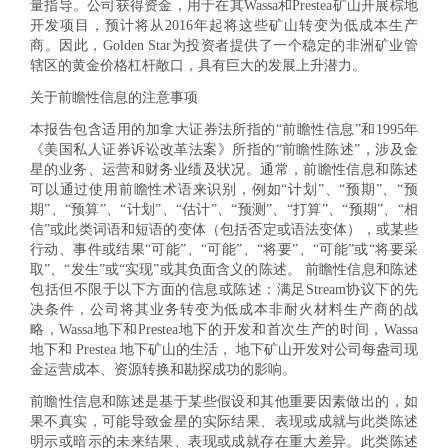
量指导。公司获得资金，用于在其Wassa和Prestea矿山开展棕地
开发项目，预计将从2016年起将这些矿山转变为低成本生产
商。因此，Golden Star为投资者提供了一个稳定的非洲矿业管
辖区的黄金价格杠杆敞口，具有巨大的发展上升潜力。
关于前瞻性信息的注意事项
本报告包含适用的加拿大证券法所指的“前瞻性信息”和1995年
《美国私人证券诉讼改革法案》所指的“前瞻性陈述”，涉及金
星的业务、运营和财务业绩及状况。通常，前瞻性信息和陈述
可以通过使用前瞻性术语来识别，例如“计划”、“预期”、“预
期”、“预算”、“计划”、“估计”、“预测”、“打算”、“预期”、“相
信”或此类词语和短语的变体（包括否定或语法变体），或某些
行动、事件或结果“可能”、“可能”、“将要”、“可能”或“将要采
取”、“发生”或“实现”或其负面含义的陈述。 前瞻性信息和陈述
包括但不限于以下方面的信息或陈述：满足Stream协议下的先
决条件，公司将其业务转变为低成本非耐火材料生产商的战
略，Wassa地下和Prestea地下的开发和首次生产的时间，Wassa
地下和 Prestea 地下矿山的生活， 地下矿山开发对公司每盎司现
金运营成本、资源转换和勘探成功的影响。
前瞻性信息和陈述是基于某些假设和其他重要因素做出的，如
果不真实，可能导致金星的实际结果、表现或成就与此类陈述
明示或暗示的未来结果、表现或成就存在重大差异。此类陈述