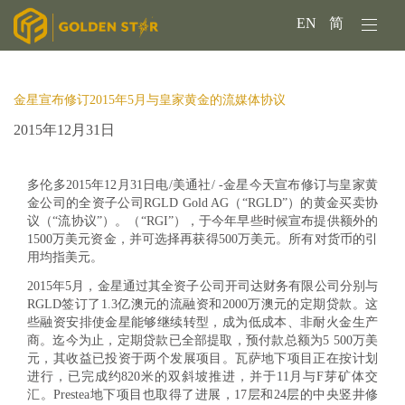
EN
简
金星宣布修订2015年5月与皇家黄金的流媒体协议
2015年12月31日
多伦多2015年12月31日电/美通社/ -金星今天宣布修订与皇家黄
金公司的全资子公司RGLD Gold AG（“RGLD”）的黄金买卖协
议（“流协议”）。（“RGI”），于今年早些时候宣布提供额外的
1500万美元资金，并可选择再获得500万美元。所有对货币的引
用均指美元。
2015年5月，金星通过其全资子公司开司达财务有限公司分别与
RGLD签订了1.3亿澳元的流融资和2000万澳元的定期贷款。这
些融资安排使金星能够继续转型，成为低成本、非耐火金生产
商。迄今为止，定期贷款已全部提取，预付款总额为5 500万美
元，其收益已投资于两个发展项目。瓦萨地下项目正在按计划
进行，已完成约820米的双斜坡推进，并于11月与F芽矿体交
汇。Prestea地下项目也取得了进展，17层和24层的中央竖井修