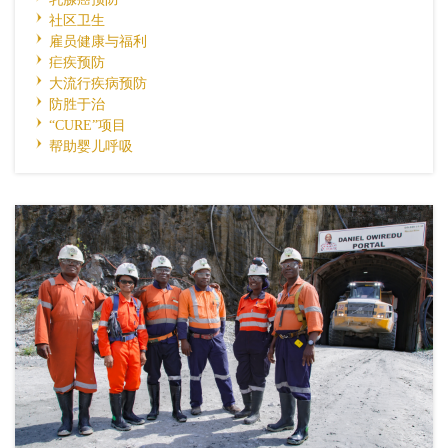
社区卫生
雇员健康与福利
疟疾预防
大流行疾病预防
防胜于治
“CURE”项目
帮助婴儿呼吸