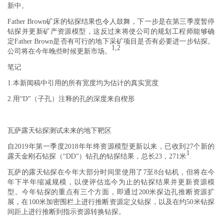
新中。
Father Brown矿床的钻探结果也令人鼓舞，下一步是在第三季度暂停
钻探并更新矿产资源模型，这反过来将使公司的规划工程师能够确
定Father Brown是否有可行的地下采矿项目是否有必要进一步钻探。
1,2
公司将在今年晚些时候更新市场。
笔记
1.
本新闻稿中引用的所有宽度均为估计的真实宽度
2.
用“D”（子孔）注释的孔的深度来自楔形
瓦萨露天钻探测试未来的地下靶区
自2019年第一季度2018年年终资源模型更新以来，已收到27个新的
1
露天金刚石钻探（“DD”）钻孔的钻探结果，总长23，271米
.
瓦萨的露天钻探在今年大部分时间里使用了7至8台钻机，但将在今
年下半年缩减规模，以便评估迄今为止的钻探结果并更新资源模
型。今年钻探的重点有三个方面，即通过200米探边孔推断资源扩
展，在100米加密围栏上进行推断资源定义钻探，以及在约50米钻探
间距上进行推断到指示资源转换钻探。