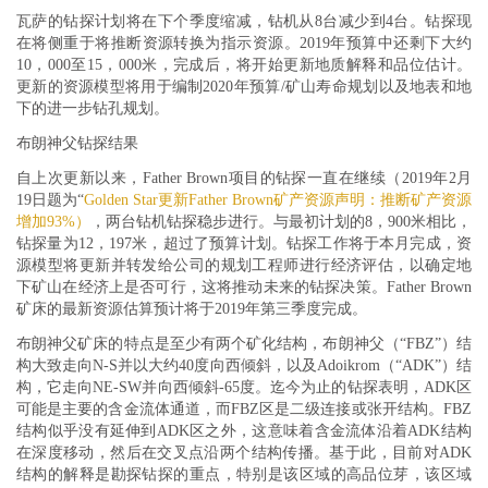
瓦萨的钻探计划将在下个季度缩减，钻机从8台减少到4台。钻探现
在将侧重于将推断资源转换为指示资源。2019年预算中还剩下大约
10，000至15，000米，完成后，将开始更新地质解释和品位估计。
更新的资源模型将用于编制2020年预算/矿山寿命规划以及地表和地
下的进一步钻孔规划。
布朗神父钻探结果
自上次更新以来，Father Brown项目的钻探一直在继续（2019年2月
19日题为“
Golden Star更新Father Brown矿产资源声明：推断矿产资源
增加93%）
，两台钻机钻探稳步进行。与最初计划的8，900米相比，
钻探量为12，197米，超过了预算计划。钻探工作将于本月完成，资
源模型将更新并转发给公司的规划工程师进行经济评估，以确定地
下矿山在经济上是否可行，这将推动未来的钻探决策。Father Brown
矿床的最新资源估算预计将于2019年第三季度完成。
布朗神父矿床的特点是至少有两个矿化结构，布朗神父（“FBZ”）结
构大致走向N-S并以大约40度向西倾斜，以及Adoikrom（“ADK”）结
构，它走向NE-SW并向西倾斜-65度。迄今为止的钻探表明，ADK区
可能是主要的含金流体通道，而FBZ区是二级连接或张开结构。FBZ
结构似乎没有延伸到ADK区之外，这意味着含金流体沿着ADK结构
在深度移动，然后在交叉点沿两个结构传播。基于此，目前对ADK
结构的解释是勘探钻探的重点，特别是该区域的高品位芽，该区域