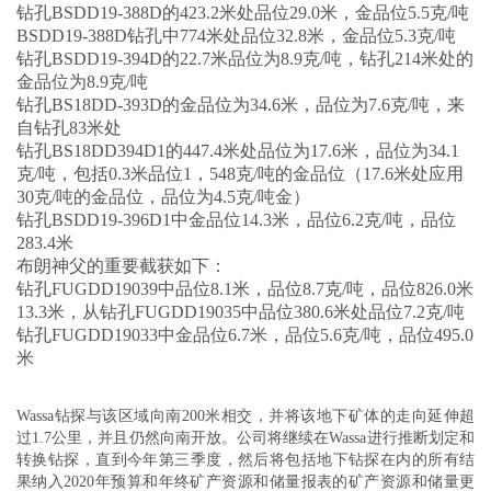
钻孔BSDD19-388D的423.2米处品
位29.0米，金品位5.5
克/吨
BSDD19-388D钻孔中774米处品
位32.8米，金品位5.3
克/吨
钻孔BSDD19-394D的22.7米品位为8.9克/吨，钻孔214米处的
金
品位为8.9
克/吨
钻孔BS18DD-393D的金品
位为34.6米，品位为7.6
克/吨，来
自钻孔83米处
钻孔BS18DD394D1的447.4米处品位为17.6米，品位为34.1
克/吨，包括0.3米品位1，548克/吨的金品位（17.6米处应用
30克/吨的金品位，品
位为4.5
克/吨金）
钻孔BSDD19-396D1中金品位
14.3米，品位6.2克/吨，品位
283.4
米
布朗神父的重要截获如下：
钻孔FUGDD19039中品位8.1米，品位8.7克/吨，品
位826.0米
13.3米，
从钻孔FUGDD19035中品位380.6米处品位7.2克/吨
钻孔FUGDD19033中金品位6.7米，品位5.6克/吨，品
位495.0
米
Wassa钻探与该区域向南200米相交，并将该地下矿体的走向延伸超
过1.7公里，并且仍然向南开放。公司将继续在Wassa进行推断划定和
转换钻探，直到今年第三季度，然后将包括地下钻探在内的所有结
果纳入2020年预算和年终矿产资源和储量报表的矿产资源和储量更