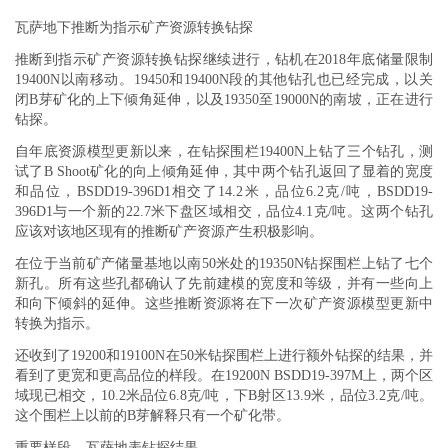
瓦萨地下推断为指示矿产资源转换钻探
推断到指示矿产资源转换钻探继续进行，钻机在2018年底储量限制
19400N以南移动。19450和19400N段的其他钻孔也已经完成，以关
闭B芽矿化的上下倾角延伸，以及19350至19000N的南坡，正在进行
钻探。
自年底资源模型更新以来，在钻探围栏19400N上钻了三个钻孔，测
试了B Shoot矿化的向上倾角延伸，其中两个钻孔返回了显着的宽度
和品位，BSDD19-396D1相交了14.2米，品位6.2克/吨，BSDD19-
396D1与一个新的22.7米下盘区域相交，品位4.1克/吨。这两个钻孔
应该对该地区现有的推断矿产资源产生积极影响。
在位于当前矿产储量基地以南50米处的19350N钻探围栏上钻了七个
新孔。所有这些孔都确认了先前建模的宽度和等级，并有一些向上
和向下倾斜的延伸。这些推断资源将在下一次矿产资源模型更新中
转换为指示。
还收到了19200和19100N在50米钻探围栏上进行额外钻探的结果，并
看到了更宽和更高品位的样段。在19200N BSDD19-397M上，两个区
域现已相交，10.2米品位6.8克/吨，下B射区13.9米，品位3.2克/吨。
这个围栏上以前的B芽解释只有一个矿化带。
重要样段 – 瓦萨地表钻探结果