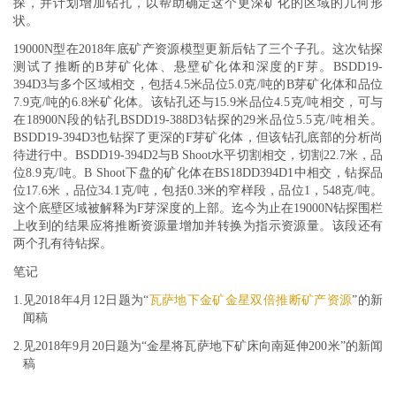
探，并计划增加钻孔，以帮助确定这个更深矿化的区域的几何形
状。
19000N型在2018年底矿产资源模型更新后钻了三个子孔。这次钻探
测试了推断的B芽矿化体、悬壁矿化体和深度的F芽。BSDD19-
394D3与多个区域相交，包括4.5米品位5.0克/吨的B芽矿化体和品位
7.9克/吨的6.8米矿化体。该钻孔还与15.9米品位4.5克/吨相交，可与
在18900N段的钻孔BSDD19-388D3钻探的29米品位5.5克/吨相关。
BSDD19-394D3也钻探了更深的F芽矿化体，但该钻孔底部的分析尚
待进行中。BSDD19-394D2与B Shoot水平切割相交，切割22.7米，品
位8.9克/吨。B Shoot下盘的矿化体在BS18DD394D1中相交，钻探品
位17.6米，品位34.1克/吨，包括0.3米的窄样段，品位1，548克/吨。
这个底壁区域被解释为F芽深度的上部。迄今为止在19000N钻探围栏
上收到的结果应将推断资源量增加并转换为指示资源量。该段还有
两个孔有待钻探。
笔记
1.
见2018年4月12日题为“
瓦萨地下金矿金星双倍推断矿产资源
”的新
闻稿
2.
见2018年9月20日题为“金星将瓦萨地下矿床向南延伸200米”的新闻
稿