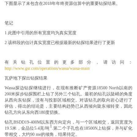
下图显示了未包含在2018年年终资源估算中的重要钻探结果。
笔记
1.
此图中引用的所有宽度均为真实宽度
2.
该样段的估计真实宽度已根据最新的钻探结果进行了更新
有关钻孔位置的更多部分，请访问：
http://www.gsr.com/operations/wassa/wassa-main
瓦萨地下探出钻探结果
Wassa探边钻探继续进行，在现有推断矿产资源18500 North以南的
200米探步钻探围栏上钻了另外三个钻孔。最初的钻孔以陡峭的角度
从西向东钻探，没有与投影区域相交。对该钻孔的取向岩心进行了
评估，得出的结论是，主要结构趋势已从西倾向陡东倾转变，因此
钻孔方向从东向西180度切换。
钻孔BSDD19-400M以东西方向定向，与一个区域相交，返回宽度为
1
19.5米，金品位5.4克/吨
.第二个子孔也在18500N上钻探，并与矿化
带相交，大约90 me的倾角，结果待定。