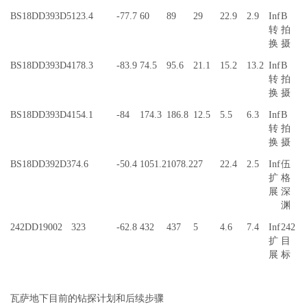
BS18DD393D5
123.4
-77.7
60
89
29
22.9
2.9
Inf
B
转
拍
换
摄
BS18DD393D4
178.3
-83.9
74.5
95.6
21.1
15.2
13.2
Inf
B
转
拍
换
摄
BS18DD393D4
154.1
-84
174.3
186.8
12.5
5.5
6.3
Inf
B
转
拍
换
摄
BS18DD392D3
74.6
-50.4
1051.2
1078.2
27
22.4
2.5
Inf
伍
扩
格
展
深
渊
242DD19002
323
-62.8
432
437
5
4.6
7.4
Inf
242
扩
目
展
标
瓦萨地下目前的钻探计划和后续步骤