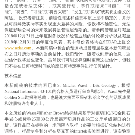
括否定或语法变体），或某些行动、事件或结果“可能”、“可
能”、“将要”、“可能”或“将要采取”、“发生”或“实现”或其负面含义的
陈述。 投资者请注意，前瞻性陈述和信息本质上是不确定的，并涉
及可能导致实际事实出现重大差异的风险、假设和不确定性。无法
保证影响公司的未来发展将是管理层预期的。请参阅管理层对截至
2018年12月31日止年度财务状况和经营业绩的讨论和分析以及截至
2018年12月31日的年度信息表，其中每份表格均在SEDAR上提交
www.sedar.com
。本新闻稿中包含的预测构成管理层截至本新闻稿发
布之日对所涉事项的当前估计。我们预计，随着收到新的信息，这
些估计数将发生变化。虽然我们可能选择随时更新这些估计，但我
们不会在任何特定时间或响应任何特定事件进行任何估计。
技术信息
本新闻稿的技术内容已由S. Mitchel Wasel，BSc Geology，根据
National Instrument 43-101的合格人员进行审查和批准。Wasel先生是
Golden Star勘探副总裁，也是澳大拉西亚采矿和冶金学会的活跃成员
和注册特许专业人士。
本文所述的Wassa和Father Brown钻探结果基于对锯切HQ/NQ金刚石
半岩心或标称25至30公斤反循环切屑样品的三公斤单级裂口的分
析，该样品已在标称的一米间隔内取样（必要时根据矿化结构进行
调整）。样品制备和分析在塔克瓦的Intertek实验室进行，该实验室