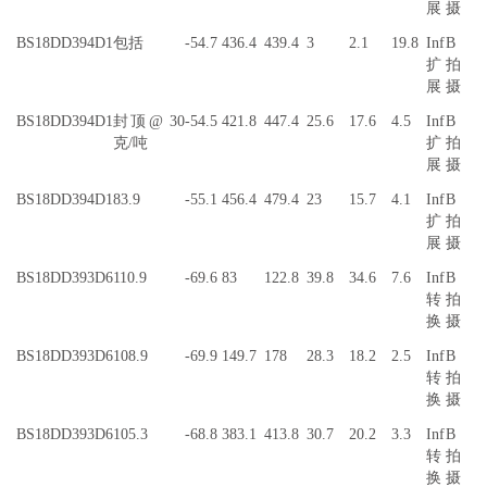
展
摄
BS18DD394D1
包括
-54.7
436.4
439.4
3
2.1
19.8
Inf
B
扩
拍
展
摄
BS18DD394D1
封顶@ 30
-54.5
421.8
447.4
25.6
17.6
4.5
Inf
B
克/吨
扩
拍
展
摄
BS18DD394D1
83.9
-55.1
456.4
479.4
23
15.7
4.1
Inf
B
扩
拍
展
摄
BS18DD393D6
110.9
-69.6
83
122.8
39.8
34.6
7.6
Inf
B
转
拍
换
摄
BS18DD393D6
108.9
-69.9
149.7
178
28.3
18.2
2.5
Inf
B
转
拍
换
摄
BS18DD393D6
105.3
-68.8
383.1
413.8
30.7
20.2
3.3
Inf
B
转
拍
换
摄