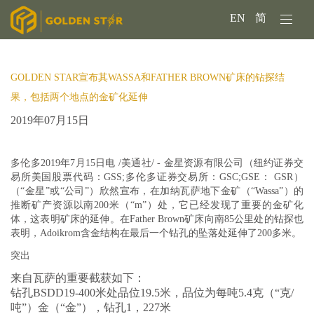
EN
简
GOLDEN STAR宣布其WASSA和FATHER BROWN矿床的钻探结
果，包括两个地点的金矿化延伸
2019年07月15日
多伦多2019年7月15日电 /美通社/ - 金星资源有限公司（纽约证券交
易所美国股票代码：GSS;多伦多证券交易所：GSC;GSE： GSR）
（“金星”或“公司”）欣然宣布，在加纳瓦萨地下金矿（“Wassa”）的
推断矿产资源以南200米（“m”）处，它已经发现了重要的金矿化
体，这表明矿床的延伸。在Father Brown矿床向南85公里处的钻探也
表明，Adoikrom含金结构在最后一个钻孔的坠落处延伸了200多米。
突出
来自瓦萨的重要截获如下：
钻孔BSDD19-400米处品位
19.5米，品位为每吨5.4克
（“克/
吨”）金（“金”），钻孔1，227米