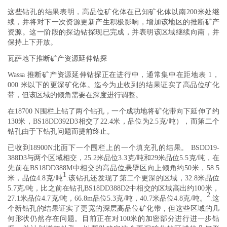
这些钻孔的结果表明，高品位矿化体在已知矿化体以南200米处继
续，并将对下一次资源更新产生积极影响，增加该地区的推断矿产
资源。这一阶段的探边钻探现已完成，并表明该区域继续向南，并
保持上下开放。
瓦萨地下推断矿产资源延伸钻探
Wassa 推断矿产资源延伸钻探正在进行中，通常集中在距地表 1，
000 米以下的更深矿化体。迄今为止收到的结果证实了高品位矿化
带，但该区域的倾角需要在深度进行调整。
在18700 N围栏上钻了两个钻孔，一个成功地将矿化带向下延伸了约
130米，BS18DD392D3相交了22.4米，品位为2.5克/吨），而第二个
钻孔由于下钻孔问题而提前终止。
已收到18900N北面下一个围栏上的一个填充孔的结果。 BSDD19-
388D3与两个区域相交，25.2米品位3.3克/吨和29米品位5.5克/吨，在
先前在BS18DD388M中相交的高品位悬壁区向上倾角约50米，58.5
1
米，品位4.8克/吨
.该钻孔还发现了第二个更深的区域，32.8米品位
5.7克/吨，比之前在钻孔BS18DD388D2中相交的区域高出约100米，
2
27.1米品位4.7克/吨，66.8m品位5.3克/吨，40.7米品位4.8克/吨。
.这
个新钻孔的结果证实了更宽的深层高品位矿化带，但这些区域的几
何形状仍然存在问题。目前正在对100米的加密部分进行进一步钻