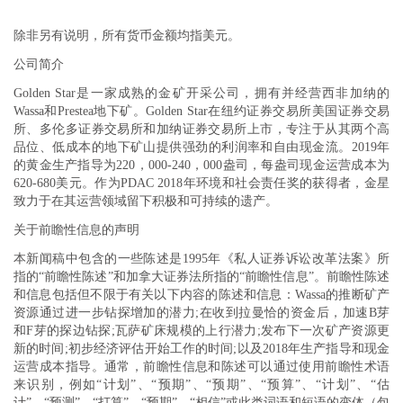
除非另有说明，所有货币金额均指美元。
公司简介
Golden Star是一家成熟的金矿开采公司，拥有并经营西非加纳的
Wassa和Prestea地下矿。Golden Star在纽约证券交易所美国证券交易
所、多伦多证券交易所和加纳证券交易所上市，专注于从其两个高
品位、低成本的地下矿山提供强劲的利润率和自由现金流。2019年
的黄金生产指导为220，000-240，000盎司，每盎司现金运营成本为
620-680美元。作为PDAC 2018年环境和社会责任奖的获得者，金星
致力于在其运营领域留下积极和可持续的遗产。
关于前瞻性信息的声明
本新闻稿中包含的一些陈述是1995年《私人证券诉讼改革法案》所
指的“前瞻性陈述”和加拿大证券法所指的“前瞻性信息”。前瞻性陈述
和信息包括但不限于有关以下内容的陈述和信息：Wassa的推断矿产
资源通过进一步钻探增加的潜力;在收到拉曼恰的资金后，加速B芽
和F芽的探边钻探;瓦萨矿床规模的上行潜力;发布下一次矿产资源更
新的时间;初步经济评估开始工作的时间;以及2018年生产指导和现金
运营成本指导。通常，前瞻性信息和陈述可以通过使用前瞻性术语
来识别，例如“计划”、“预期”、“预期”、“预算”、“计划”、“估
计”、“预测”、“打算”、“预期”、“相信”或此类词语和短语的变体（包