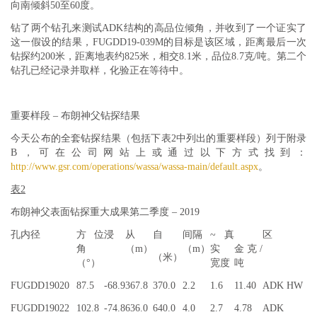
向南倾斜50至60度。
钻了两个钻孔来测试ADK结构的高品位倾角，并收到了一个证实了
这一假设的结果，FUGDD19-039M的目标是该区域，距离最后一次
钻探约200米，距离地表约825米，相交8.1米，品位8.7克/吨。第二个
钻孔已经记录并取样，化验正在等待中。
重要样段 – 布朗神父钻探结果
今天公布的全套钻探结果（包括下表2中列出的重要样段）列于附录
B，可在公司网站上或通过以下方式找到：
http://www.gsr.com/operations/wassa/wassa-main/default.aspx
。
表2
布朗神父表面钻探重大成果第二季度 – 2019
孔内径
方位
浸
从
自
间隔
~ 真
区
角
（m）
（m）
实
金克/
（米）
（°）
宽度
吨
FUGDD19020
87.5
-68.9
367.8
370.0
2.2
1.6
11.40
ADK HW
FUGDD19022
102.8
-74.8
636.0
640.0
4.0
2.7
4.78
ADK