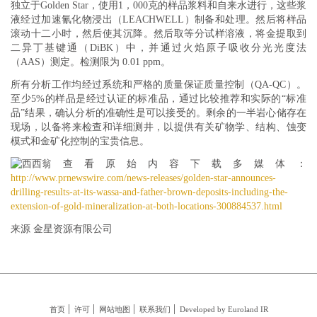
独立于Golden Star，使用1，000克的样品浆料和自来水进行，这些浆
液经过加速氰化物浸出（LEACHWELL）制备和处理。然后将样品
滚动十二小时，然后使其沉降。然后取等分试样溶液，将金提取到
二异丁基键通（DiBK）中，并通过火焰原子吸收分光光度法
（AAS）测定。检测限为 0.01 ppm。
所有分析工作均经过系统和严格的质量保证质量控制（QA-QC）。
至少5%的样品是经过认证的标准品，通过比较推荐和实际的“标准
品”结果，确认分析的准确性是可以接受的。剩余的一半岩心储存在
现场，以备将来检查和详细测井，以提供有关矿物学、结构、蚀变
模式和金矿化控制的宝贵信息。
查看原始内容下载多媒体：
http://www.prnewswire.com/news-releases/golden-star-announces-
drilling-results-at-its-wassa-and-father-brown-deposits-including-the-
extension-of-gold-mineralization-at-both-locations-300884537.html
来源 金星资源有限公司
首页
许可
网站地图
联系我们
Developed by Euroland IR