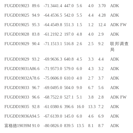
FUGDD19023
89.6
-71.3
441.4
447.0
5.6
4.0
3.70
ADK
FUGDD19025
94.9
-64.4
536.5
542.0
5.5
4.4
4.28
ADK
FUGDD19025
95.3
-64.4
549.8
551.3
1.5
1.2
12.4
ADK FW
FUGDD19028
83.8
-61.2
192.2
197.0
4.8
4.0
2.9
ADK
FUGDD19029
90.4
-71.1
513.1
516.8
2.6
2.5
9.2
联邦调查
局
FUGDD19029
93.2
-69.9
636.3
640.8
4.5
3.3
4.4
ADK
FUGDD19031A
86.6
-71.9
573.0
579.0
6.0
4.3
3.2
ADK
FUGDD19032A
78.6
-75.0
606.0
610.0
4.0
2.7
3.7
ADK
FUGDD19033
96.7
-69.0
495.0
504.0
9.0
6.7
5.6
ADK
FUGDD19033
96.6
-68.7
522.0
527.1
5.1
3.8
2.8
ADK FW
FUGDD19035
92.8
-61.0
380.6
396.6
16.0
13.3
7.2
ADK
FUGDD19036A
94.5
-67.6
139.0
145.0
6.0
4.6
6.9
ADK
富格德19039M
91.0
-80.0
826.0
839.5
13.5
8.1
8.7
ADK