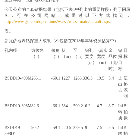
今天公布的全套钻探结果（包括下表1中列出的重要样段）列于附录
A，可在公司网站上或通过以下方式找到：
http://www.gsr.com/operations/wassa/wassa-main/default.aspx
。
表1
新瓦萨地表钻探重大成果（不包括在2018年年终资源估算中）
孔内径
方位角
倾角
从
至
钻孔
~真实
金
钻
目
（°）
（°）
（m）
（m）
宽度
宽度
品位
探
标
（m）
（m）
（克/
目
吨）
标
BSDD19-400M
266.1
-60.1
1227
1263.3
36.3
19.5
5.4
走
伍
出
格
去
深
渊
BSDD19-398M
82.6
-66.1
584
590.2
6.2
4.7
8.7
Inf
B
转
拍
换
摄
BSDD19-
90.2
-59.1
220.5
229.5
9
7.5
5.5
Inf
B
398D1
转
拍