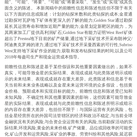
能”、“可能”、“将要”、“可能”或“将要采取”、“发生”或“实现”或其负
面含义的陈述。 本新闻稿中的前瞻性信息和陈述包括但不限于有关
以下方面的信息或陈述：计划的钻探米数和此类钻探的成本;金星通
过勘探对瓦萨地下矿体有更深入的了解的能力;Golden Star通过勘探
延长其运营寿命和增加近期产量的能力;金星划定新靶区的能力，为
其两家加工厂提供高利润矿石;Golden Star有能力证明West Reef矿体
超出了Prestea地下目前的矿产储量;通过地下采矿技术开采布朗神父/
阿迪奥克罗姆的潜力;通过地下采矿技术开采曼西索的可行性;Subriso
West支持地下采矿作业的能力;获取和发布钻探结果的时间;以及公司
2018年每盎司生产和现金运营成本指导。
前瞻性信息和陈述是基于某些假设和其他重要因素做出的，如果不
真实，可能导致金星的实际结果、表现或成就与此类陈述明示或暗
示的未来结果、表现或成就存在重大差异。此类陈述和信息基于有
关当前和未来业务战略以及金星未来运营环境的众多假设，包括黄
金价格、预期成本和实现目标的能力。前瞻性信息和陈述受已知和
未知风险、不确定性和其他重要因素的影响，这些因素可能导致金
星的实际结果、表现或成就与此类前瞻性信息和陈述所明示或暗示
的内容存在重大差异，包括但不限于：与国际运营有关的风险，包
括金星经营所在的外国司法管辖区的经济和政治不稳定;与当前全球
金融状况有关的风险;与合资企业运营有关的风险;当前勘探活动的实
际结果;环境风险;黄金的未来价格;矿产储量、品位或回收率的可能变
化;矿山开发和运营风险;采矿业的事故、劳资纠纷和其他风险;延迟获