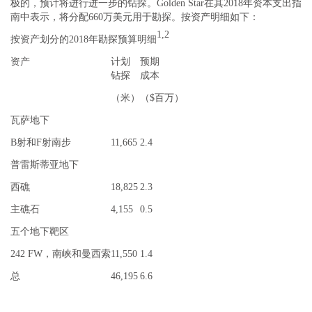
极的，预计将进行进一步的钻探。Golden Star在其2018年资本支出指
南中表示，将分配660万美元用于勘探。按资产明细如下：
1,2
按资产划分的2018年勘探预算明细
资产
计划
预期
钻探
成本
（米）
（$百万）
瓦萨地下
B射和F射南步
11,665
2.4
普雷斯蒂亚地下
西礁
18,825
2.3
主礁石
4,155
0.5
五个地下靶区
242 FW，南峡和曼西索
11,550
1.4
总
46,195
6.6