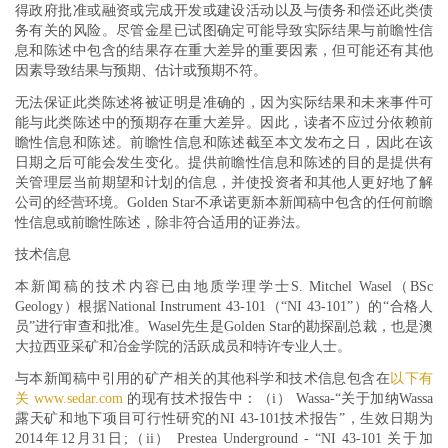
得政府批准或融资或完成开发或建设活动以及与债务和偿还此类债
务有关的风险。尽管金星已试图确定可能导致实际结果与前瞻性信
息和陈述中包含的结果存在重大差异的重要因素，但可能还有其他
因素导致结果与预期、估计或预期不符。
无法保证此类陈述将被证明是准确的，因为实际结果和未来事件可
能与此类陈述中的预期存在重大差异。因此，读者不应过分依赖前
瞻性信息和陈述。前瞻性信息和陈述截至本文发布之日，因此在该
日期之后可能会发生变化。提供前瞻性信息和陈述的目的是提供有
关管理层当前期望和计划的信息，并使投资者和其他人更好地了解
公司的经营环境。Golden Star不承诺更新本新闻稿中包含的任何前瞻
性信息或前瞻性陈述，除非符合适用的证券法。
技术信息
本新闻稿的技术内容已由地质学理学士S. Mitchel Wasel（BSc
Geology）根据National Instrument 43-101（“NI 43-101”）的“合格人
员”进行审查和批准。Wasel先生是Golden Star的勘探副总裁，也是澳
大拉西亚采矿和冶金学院的活跃成员和特许专业人士。
与本新闻稿中引用的矿产相关的其他科学和技术信息包含在
以下有
关 www.sedar.com
的现有技术报告中：（i） Wassa-“关于加纳Wassa
露天矿和地下项目可行性研究的NI 43-101技术报告”，生效日期为
2014年12月31日;（ii） Prestea Underground - “NI 43-101 关于加