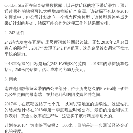
Golden Star正在审查钻探数据库，以评估矿床的地下采矿潜力，预计
通过额外的钻探可以大幅增加推断矿产资源。该钻探不包括在2018
年预算中，但公司计划建立一个概念区块模型，该模型最终将成为
采矿计划的基础，钻探可能会作为这项工作的结果而安排。
2. 242 固件
242趋势发生在瓦萨矿床尺度褶皱的西部边缘。正如2018年2月14日
2
宣布的那样
，2017年发现了242 FW靶区，这是金星首次调查下盘地
平线的潜力。
2018年钻探的目标是确定242 FW靶区的范围。2018年的勘探预算包
括5，250米的钻探，估计成本约为66万美元。
3. 南峡
南峡是阿散蒂黄金带的两公里部分，位于历史悠久的Prestea地下矿井
九公里走向的最南端，在邦达耶和图阿皮姆竖井之间
。
2017年，在该靶区钻了七个孔，以测试该地区的连续性。这些钻孔
的结果预计将在2018年第一季度晚些时候公布。最初的冶金测试工
作表明，黄金回收率超过85%，这证实了该材料是非耐火的。
计划在2018年为南峡再钻探2，500米，目的是进一步测试经济金矿
化的程度。