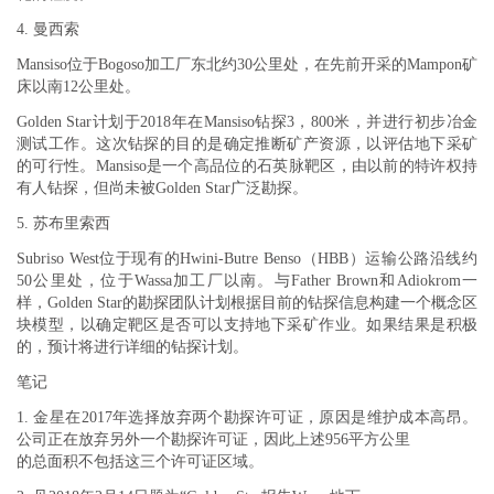
4. 曼西索
Mansiso位于Bogoso加工厂东北约30公里处，在先前开采的Mampon矿
床以南12公里处。
Golden Star计划于2018年在Mansiso钻探3，800米，并进行初步冶金
测试工作。这次钻探的目的是确定推断矿产资源，以评估地下采矿
的可行性。Mansiso是一个高品位的石英脉靶区，由以前的特许权持
有人钻探，但尚未被Golden Star广泛勘探。
5. 苏布里索西
Subriso West位于现有的Hwini-Butre Benso（HBB）运输公路沿线约
50公里处，位于Wassa加工厂以南。与Father Brown和Adiokrom一
样，Golden Star的勘探团队计划根据目前的钻探信息构建一个概念区
块模型，以确定靶区是否可以支持地下采矿作业。如果结果是积极
的，预计将进行详细的钻探计划。
笔记
1. 金星在2017年选择放弃两个勘探许可证，原因是维护成本高昂。
公司正在放弃另外一个勘探许可证，因此上述956平方公里
的总面积不包括这三个许可证区域。