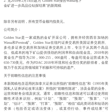
2. 见2018年2月14日题为“Golden Star报告Wassa地下
金矿进一步高品位钻探结果”的新闻稿
除非另有说明，所有货币金额均指美元。
公司简介：
Golden Star是一家成熟的金矿开采公司，拥有并经营西非加纳的
Wassa和Prestea矿。Golden Star在纽约证券交易所美国证券交易所、
多伦多证券交易所和加纳证券交易所上市，专注于从其两个高品
位、低成本的地下矿山提供强劲的利润率和自由现金流。2018年的
黄金生产指导为230，000-255，000盎司，每盎司现金运营成本为
650-730美元。作为PDAC 2018年环境和社会责任奖的获得者，金星
致力于在其运营领域留下积极和可持续的遗产。
关于前瞻性信息的注意事项
本新闻稿包含适用的加拿大证券法所指的“前瞻性信息”和《1995年美
国私人证券诉讼改革法案》所指的“前瞻性陈述”，涉及金星的业务、
运营和财务业绩及状况。通常，前瞻性信息和陈述可以通过使用前
瞻性术语来识别，例如“计划”、“预期”、“预期”、“预算”、“计
划”、“估计”、“预测”、“打算”、“预期”、“相信”或此类词语和短语的
变体（包括否定或语法变体），或某些行动、事件或结果“可