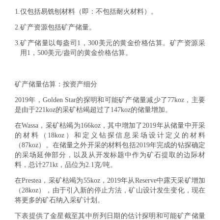
1.
仅包括易铣刨材料（即：不包括耐火材料）。
2.
矿产资源包括矿产储量。
3.
矿产储量以每盎司1，300美元的黄金价格估算。矿产资源采
用1，500美元/盎司的黄金价格估算。
矿产储量估算：按资产细分
2019年，Golden Star的探明和可能矿产储量减少了77koz，主要
是由于221koz的采矿枯竭超过了147koz的储量增加。
在Wassa，采矿枯竭为166koz，其中增加了2019年从储量中开采
的材料（18koz）和定义钻探信息采场设计定义的材料
（87koz）。在储量之外开采的材料包括2019年完成的钻探确定
的采场延伸部分，以及从开发标题中作为矿石提取的边际材
料，总计271kt，品位为2.1克/吨。
在Prestea，采矿枯竭为55koz，2019年从Reserve中露天采矿增加
（28koz），由于引入新的停止方法，矿山设计发生变化，现在
将更多的矿石纳入采矿计划。
下表提供了金星截至其中所列日期的估计探明和可能矿产储量