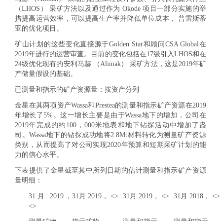
（LHOS） 采矿方法以及通过作为 Okode 项目一部分实施的举
措提高运营效率，可以提高生产率并降低单位成本， 普雷斯蒂
亚的优化项目。
矿山计划的这些变化直接源于Golden Star和顾问CSA Global在
2019年进行的运营审查。目前的变化包括在17级引入LHOS和在
24级优化现有的安利马赫 （Alimak） 采矿方法，这是2019年矿
产储量假设的基础。
已测量和指示的矿产资源量：按资产分列
金星在其两项资产Wassa和Prestea的测量和指示矿产资源在2019
年增长了5%。这一增长主要是由于Wassa地下的增加，公司在
2019年完成的约100，000米地表和地下钻探活动中增加了盎
司。Wassa地下的钻探成功地将2.8Mt材料转化为测量矿产资源
类别，从而提高了对公司实现2020年预算和短期采矿计划的能
力的信心水平。
下表提供了金星截至其中所列日期的估计测量和指示矿产资源
量明细：
31月 2019，
31月 2019， <>
31月 2019， <>
31月 2018， <>
<>