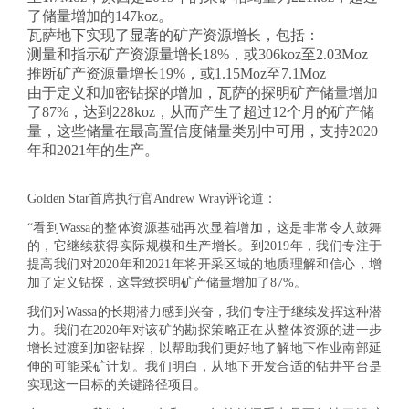
了储量增加的147koz。
瓦萨地下实现了显著的矿产资源增长，包括：
测量和指示矿产资源量增长18%，或306koz至2.03Moz
推断矿产资源量增长19%，或1.15Moz至7.1Moz
由于定义和加密钻探的增加，瓦萨的探明矿产储量增加
了87%，达到228koz，从而产生了超过12个月的矿产储
量，这些储量在最高置信度储量类别中可用，支持2020
年和2021年的生产。
Golden Star首席执行官Andrew Wray评论道：
“看到Wassa的整体资源基础再次显着增加，这是非常令人鼓舞
的，它继续获得实际规模和生产增长。到2019年，我们专注于
提高我们对2020年和2021年将开采区域的地质理解和信心，增
加了定义钻探，这导致探明矿产储量增加了87%。
我们对Wassa的长期潜力感到兴奋，我们专注于继续发挥这种潜
力。我们在2020年对该矿的勘探策略正在从整体资源的进一步
增长过渡到加密钻探，以帮助我们更好地了解地下作业南部延
伸的可能采矿计划。我们明白，从地下开发合适的钻井平台是
实现这一目标的关键路径项目。