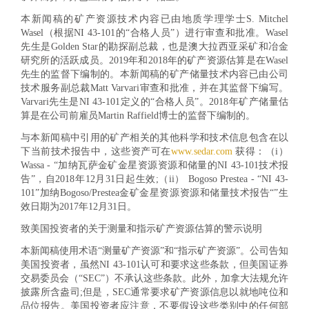
本新闻稿的矿产资源技术内容已由地质学理学士S. Mitchel
Wasel（根据NI 43-101的“合格人员”）进行审查和批准。Wasel
先生是Golden Star的勘探副总裁，也是澳大拉西亚采矿和冶金
研究所的活跃成员。2019年和2018年的矿产资源估算是在Wasel
先生的监督下编制的。本新闻稿的矿产储量技术内容已由公司
技术服务副总裁Matt Varvari审查和批准，并在其监督下编写。
Varvari先生是NI 43-101定义的“合格人员”。2018年矿产储量估
算是在公司前雇员Martin Raffield博士的监督下编制的。
与本新闻稿中引用的矿产相关的其他科学和技术信息包含在以
下当前技术报告中，这些资产可在
www.sedar.com
获得：（i）
Wassa - “加纳瓦萨金矿金星资源资源和储量的NI 43-101技术报
告”，自2018年12月31日起生效;（ii） Bogoso Prestea - “NI 43-
101”加纳Bogoso/Prestea金矿金星资源资源和储量技术报告“”生
效日期为2017年12月31日。
致美国投资者的关于测量和指示矿产资源估算的警示说明
本新闻稿使用术语“测量矿产资源”和“指示矿产资源”。公司告知
美国投资者，虽然NI 43-101认可和要求这些条款，但美国证券
交易委员会（“SEC”）不承认这些条款。此外，加拿大法规允许
披露所含盎司;但是，SEC通常要求矿产资源信息以就地吨位和
品位报告。美国投资者应注意，不要假设这些类别中的任何部