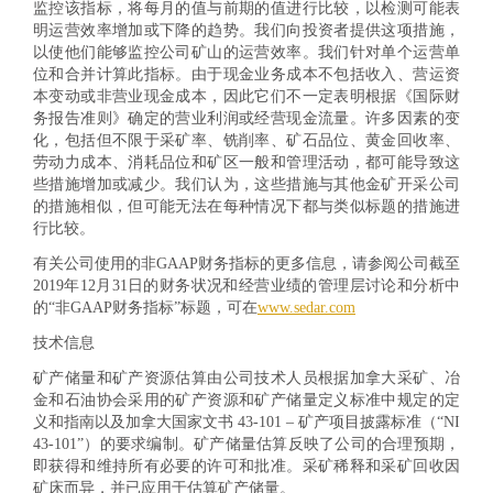
监控该指标，将每月的值与前期的值进行比较，以检测可能表
明运营效率增加或下降的趋势。我们向投资者提供这项措施，
以使他们能够监控公司矿山的运营效率。我们针对单个运营单
位和合并计算此指标。由于现金业务成本不包括收入、营运资
本变动或非营业现金成本，因此它们不一定表明根据《国际财
务报告准则》确定的营业利润或经营现金流量。许多因素的变
化，包括但不限于采矿率、铣削率、矿石品位、黄金回收率、
劳动力成本、消耗品位和矿区一般和管理活动，都可能导致这
些措施增加或减少。我们认为，这些措施与其他金矿开采公司
的措施相似，但可能无法在每种情况下都与类似标题的措施进
行比较。
有关公司使用的非GAAP财务指标的更多信息，请参阅公司截至
2019年12月31日的财务状况和经营业绩的管理层讨论和分析中
的“非GAAP财务指标”标题，可在
www.sedar.com
技术信息
矿产储量和矿产资源估算由公司技术人员根据加拿大采矿、冶
金和石油协会采用的矿产资源和矿产储量定义标准中规定的定
义和指南以及加拿大国家文书 43-101 – 矿产项目披露标准（“NI
43-101”）的要求编制。矿产储量估算反映了公司的合理预期，
即获得和维持所有必要的许可和批准。采矿稀释和采矿回收因
矿床而异，并已应用于估算矿产储量。