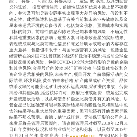
能”、“将要”、“可能”或“将要采取”、“发生”或“实现”或其负面含
义的陈述。 投资者请注意，前瞻性陈述和信息本质上是不确定
的，并涉及可能导致实际事实出现重大差异的风险、假设和不
确定性。此类陈述和信息基于有关当前和未来业务战略以及金
星未来运营环境的众多假设，包括黄金价格、预期成本和实现
目标的能力。前瞻性信息和陈述受已知和未知风险、不确定性
和其他重要因素的影响，这些因素可能导致金星的实际结果、
表现或成就与此类前瞻性信息和陈述所明示或暗示的内容存在
重大差异，包括但不限于：与国际运营有关的风险，包括金星
经营所在的外国司法管辖区的经济和政治不稳定;与当前全球金
融状况相关的风险，包括COVID-19全球大流行影响导致的金融
和其他风险;金星股价的波动;外汇汇率波动;与流媒体协议和合
资企业运营相关的风险;未来生产;项目开发;当前勘探活动的实
际结果;环境风险;黄金的未来价格;矿产储量或矿产资源、品位
或采收率的可能变化;矿山开发和运营风险;采矿业的事故、劳资
纠纷和其他风险;延迟获得许可、政府批准或融资，或延迟完成
开发或建设活动，以及与债务和偿还此类债务有关的风险。尽
管金星已试图确定可能导致实际结果与前瞻性信息和陈述中包
含的结果存在重大差异的重要因素，但可能还有其他因素导致
结果不那么预期。泰德，估计或打算。无法保证影响公司的未
来发展将是管理层预期的。请参阅管理层对截至2019年12月31
日止年度财务状况和经营业绩的讨论和分析，以及截至2019年
12月31日的年度信息表（于
www.sedar.com
在SEDAR上提