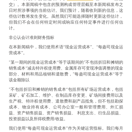
交）。本新闻稿中包含的预测构成管理层截至本新闻稿发布之
日对所涉事项的当前估计。我们预计，随着收到新的信息，这
些估计数将发生变化。虽然我们可能选择随时更新这些估计，
但我们不会在任何特定时间或响应任何特定事件进行任何估
计。
非公认会计准则财务指标
在本新闻稿中，我们使用术语“现金运营成本”、“
每盎司现金运
营成本
”。
"某一期间的现金运营成本“等于该期间的”
不包括折旧和摊
销的
销售成本“减去特许权使用费、金属库存可变现净值调整的现金
部分、材料和用品核销和遣散费，”
每盎司现金运营成本
“等于
该金额除以
"不包括
折旧和摊销的销售
成本“包括所有矿场运营成本，包括
采矿、矿石加工、维护、在制品库存变更、矿场间接费用以及
生产税、特许权使用费、遣散费和副产品抵免，但不包括勘探
成本、物业持有成本、公司办公室一般和管理费用、外汇损
益、资产销售损益、资产销售损益、 利息支出、衍生品损益、
投资损益以及所得税费用/收益。
我们使用“
每盎司现金运营成本
”作为关键运营指标。我们每月