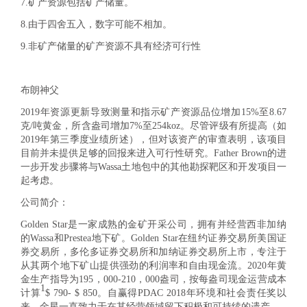
7.
矿产资源包括矿产储量。
8.
由于四舍五入，数字可能不相加。
9.
非矿产储量的矿产资源不具有经济可行性
布朗神父
2019年资源更新导致测量和指示矿产资源品位增加15%至8.67
克/吨黄金，所含盎司增加7%至254koz。尽管评级有所提高（如
2019年第三季度业绩所述），但对该资产的审查表明，该项目
目前并未提供足够的回报来进入可行性研究。Father Brown的进
一步开发步骤将与Wassa土地包中的其他勘探靶区和开发项目一
起考虑。
公司简介：
Golden Star是一家成熟的金矿开采公司，拥有并经营西非加纳
的Wassa和Prestea地下矿。Golden Star在纽约证券交易所美国证
券交易所，多伦多证券交易所和加纳证券交易所上市，专注于
从其两个地下矿山提供强劲的利润率和自由现金流。2020年黄
金生产指导为195，000-210，000盎司，按每盎司现金运营成本
1
计算
$ 790- $ 850。自赢得PDAC 2018年环境和社会责任奖以
来，金星一直致力于在其经营领域留下积极和可持续的遗产。