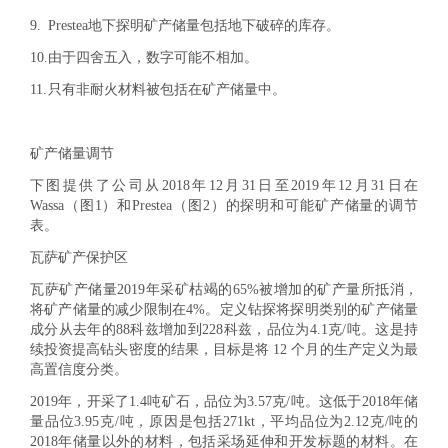
9.
Prestea地下探明矿产储量包括地下破碎的库存。
10.
由于四舍五入，数字可能不相加。
11.
只有非耐火材料被包括在矿产储量中。
矿产储量调节
下图提供了公司从2018年12月31日至2019年12月31日在
Wassa（图1）和Prestea（图2）的探明和可能矿产储量的调节
表。
瓦萨矿产保护区
瓦萨矿产储量2019年采矿枯竭的65%被增加的矿产量所抵消，
将矿产储量的减少限制在4%。定义钻探将探明类别的矿产储量
成分从去年的88科兹增加到228科兹，品位为4.1克/吨。这是持
续投资提高钻头密度的结果，目标是将 12 个月的生产定义为最
高置信度分类。
2019年，开采了1.4吨矿石，品位为3.57克/吨。这低于2018年储
量品位3.95克/吨，原因是包括271kt，平均品位为2.12克/吨的
2018年储量以外的材料，包括采场延伸和开发标题的材料。在