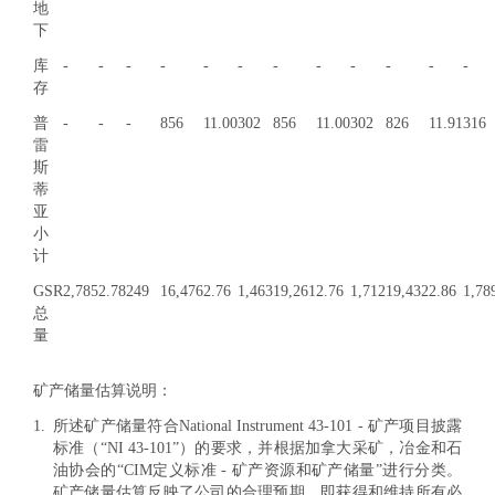
地
下
库
-
-
-
-
-
-
-
-
-
-
-
-
存
普
-
-
-
856
11.00
302
856
11.00
302
826
11.91
316
雷
斯
蒂
亚
小
计
GSR
2,785
2.78
249
16,476
2.76
1,463
19,261
2.76
1,712
19,432
2.86
1,78
总
量
矿产储量估算说明：
1.
所述矿产储量符合National Instrument 43-101 - 矿产项目披露
标准（“NI 43-101”）的要求，并根据加拿大采矿，冶金和石
油协会的“CIM定义标准 - 矿产资源和矿产储量”进行分类。
矿产储量估算反映了公司的合理预期，即获得和维持所有必