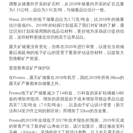
调整从储量外开采的矿石时，从2018年储量内开采的矿石总量
为1.15公吨，品位为3.91克/吨，与储量品位估计一致。
Wassa 2019年的地下储量品位为3.72克/吨金，比2018年的储量
估计值低6%。2019年的钻探计划提高了我们对矿体的了解，通
过识别计划采场周围的低品位材料，更好地为采场设计提供信
息，这些材料更接近但仍然高于边界品位。
露天矿储量没有变化，但将在2020年进行审查，以便在当前储
量以南延伸的地下矿山的背景下重新评估这些材料，以提取大
型推断矿产资源。
普雷斯蒂亚矿产保护区
在Prestea，露天矿储量在2018年耗尽，因此2019年所有28koz的
露天矿产量都来自储量之外。
Prestea地下矿产储量减少了14科兹，55科兹的采矿枯竭被14科
兹的增加所抵消。增加的原因是由于成本增加导致边界品位提
高至7.5克/吨金（7.0克/吨金），以及由于矿山设计变更（新方
法和24至29升之间的新区块）而增加了32koz的含金量。
Prestea的2019年业绩低于2017年技术报告的预测。2019年完成
的审查产生了新的矿山寿命计划，该计划显示，通过修改安利
马赫 （Alimak） 采场的岩土工程设计参数、引入长孔露天停止