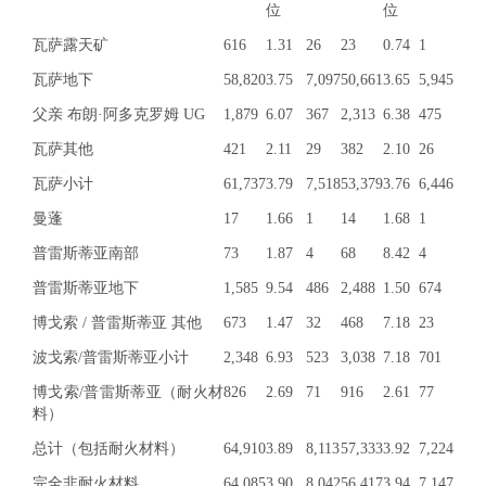
位
位
瓦萨露天矿
616
1.31
26
23
0.74
1
瓦萨地下
58,820
3.75
7,097
50,661
3.65
5,945
父亲 布朗·阿多克罗姆 UG
1,879
6.07
367
2,313
6.38
475
瓦萨其他
421
2.11
29
382
2.10
26
瓦萨小计
61,737
3.79
7,518
53,379
3.76
6,446
曼蓬
17
1.66
1
14
1.68
1
普雷斯蒂亚南部
73
1.87
4
68
8.42
4
普雷斯蒂亚地下
1,585
9.54
486
2,488
1.50
674
博戈索 / 普雷斯蒂亚 其他
673
1.47
32
468
7.18
23
波戈索/普雷斯蒂亚小计
2,348
6.93
523
3,038
7.18
701
博戈索/普雷斯蒂亚（耐火材
826
2.69
71
916
2.61
77
料）
总计（包括耐火材料）
64,910
3.89
8,113
57,333
3.92
7,224
完全非耐火材料
64,085
3.90
8,042
56,417
3.94
7,147