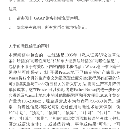
注意
1
请参阅非 GAAP 财务指标免责声明。
2
除非另有说明，所有货币金额均指美元。
关于前瞻性信息的声明
本新闻稿中包含的一些陈述是1995年《私人证券诉讼改革法
案》所指的“前瞻性陈述”和加拿大证券法所指的“前瞻性信息”，
包括但不限于有关以下内容的陈述和信息：Wassa 地下作业南部
延伸的可能采矿计划;开采Prestea地下已确定的矿产储量;在
Wassa将12个月的生产定义为最高置信度分类;获得所有必要的许
可;继续实施与Okode项目相关的新采矿方法;提高生产率并降低
单位成本，这在Prestea可以实现;考虑Father Brown的进一步开发
步骤以及Wassa土地包中的其他勘探靶区和开发项目;2020年黄金
产量为195-210koz，现金运营成本为每盎司790-850美元。通
常，前瞻性信息和陈述可以通过使用前瞻性术语来识别，例
如“计划”、“预期”、“预期”、“预算”、“计划”、“估计”、“预
测”、“打算”、“预期”、“相信”或此类词语和短语的变体（包括
否定或语法变体），或某些行动、事件或结果“可能”、“可