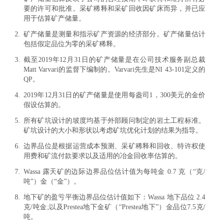
要的许可和批准。采矿稀释和采矿回收因矿床而异，并已应
用于估算矿产储量。
2.
矿产储量是测量和指示矿产资源的经济部分。矿产储量估计
包括假定品位为零的采矿稀释。
3.
截至2019年12月31日的矿产储量是在公司技术服务副总裁
Matt Varvari的监督下编制的。Varvari先生是NI 43-101定义的
QP。
4.
2019年12月31日的矿产储量是使用每盎司1，300美元的金价
假设估算的。
5.
所有矿坑设计的坡度均基于外部顾问制定的岩土工程标准。
矿坑设计的大小和形状以考虑矿坑优化计划的结果为指导。
6.
边界品位是根据运营成本预测、采矿稀释和回收、特许权使
用费和矿流付款要求以及适用的冶金回收率估算的。
7.
Wassa 露天矿的边际边界品位估计值为每吨金 0.7 克（“克/
吨”）金（“金”）。
8.
地下矿的盈亏平衡边界品位估计值如下：Wassa 地下品位 2.4
克/吨金;以及Prestea地下金矿（“Prestea地下”）金品位7.5克/
吨。