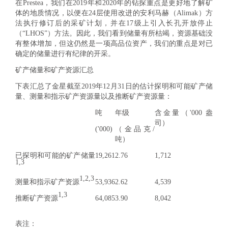
在Prestea，我们在2019年和2020年的钻探重点是更好地了解矿
体的地质情况，以便在24层使用改进的安利马赫（Alimak）方
法执行修订后的采矿计划，并在17级上引入长孔开放停止
（“LHOS”）方法。因此，我们看到储量有所枯竭，资源基础没
有整体增加，但这仍然是一项高品位资产，我们的重点是对已
确定的储量进行有纪律的开采。
矿产储量和矿产资源汇总
下表汇总了金星截至2019年12月31日的估计探明和可能矿产储
量、测量和指示矿产资源量以及推断矿产资源量：
吨
年级
含金量（'000 盎
司）
('000)
（金品克/
吨）
已探明和可能的矿产储量
19,261
2.76
1,712
1,3
1,2,3
测量和指示矿产资源
53,936
2.62
4,539
1,3
推断矿产资源
64,085
3.90
8,042
表注：