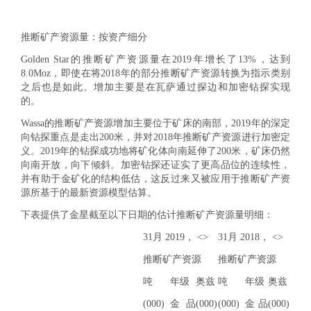
推断矿产资源量：按资产细分
Golden Star的推断矿产资源量在2019年增长了13%，达到
8.0Moz，即使在将2018年的部分推断矿产资源转换为指示类别
之后也是如此。增加主要是在瓦萨通过探边和加密钻探实现
的。
Wassa的推断矿产资源增加主要位于矿床的南部，2019年的深定
向钻探重点是走出200米，并对2018年推断矿产资源进行加密定
义。2019年的钻探成功地将矿化体向南延伸了200米，矿床仍然
向南开放，向下倾斜。加密钻探还证实了更高品位的连续性，
并有助于金矿化的结构低估，这反过来又被应用于推断矿产资
源所基于的最新资源模型估算。
下表提供了金星截至以下日期的估计推断矿产资源量明细：
31月 2019， <>
31月 2018， <>
推断矿产资源
推断矿产资源
吨
年级
奥兹
吨
年级
奥兹
(000)
金品
(000)
(000)
金品
(000)