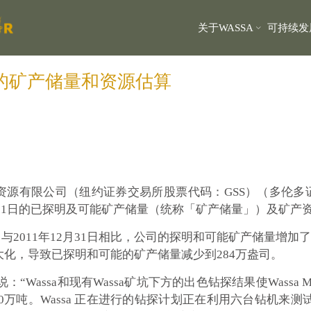
关于WASSA
可持续发
1日的矿产储量和资源估算
5/13--金星资源有限公司（纽约证券交易所股票代码：GSS）（
月31日的已探明及可能矿产储量（统称「矿产储量」）及矿产
，与2011年12月31日相比，公司的探明和可能矿产储量增加了8
化，导致已探明和可能的矿产储量减少到284万盎司。
zer评论说：“Wassa和现有Wassa矿坑下方的出色钻探结果使W
70万吨。Wassa 正在进行的钻探计划正在利用六台钻机来