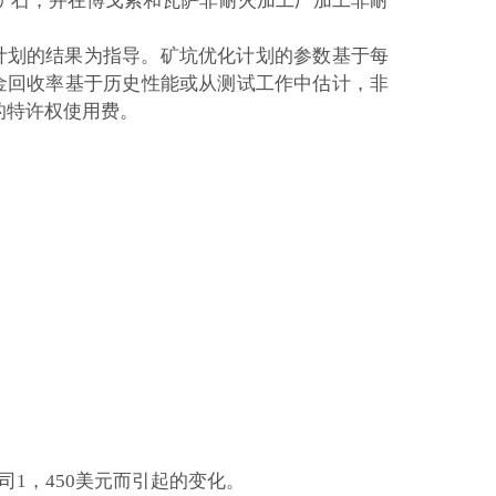
熔矿石，并在博戈索和瓦萨非耐火加工厂加工非耐
计划的结果为指导。矿坑优化计划的参数基于每
运营成本。冶金回收率基于历史性能或从测试工作中估计，非
用的特许权使用费。
司1，450美元而引起的变化。