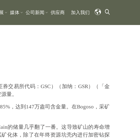
展
媒体
公司新闻
供应商
加入我们
多伦多证券交易所代码：GSC）（加纳：GSR）（「金
资源量。
5%，达到147万盎司含金量。在Bogoso，采矿
assa Main的储量几乎翻了一番。这导致矿山的寿命增
测试矿化体，除了在年终资源坑壳内进行加密钻探