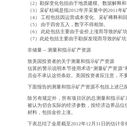
（2）勘探变化包括由于地质建模、数据解释
（3）采矿枯竭是指2012年开采量中的2011
（4） 工程包括因运营成本变化、采矿稀释和
（5） 由于四舍五入，数字不得相加。
（6） 此处包括主要由于金价上涨而导致的矿
（7）此处包括主要由于勘探发现而导致的矿坑
非储量 -- 测量和指示矿产资源
致美国投资者的关于测量和指示矿产资源
估算的警示说明
本节使用术语“测量矿产资源
员会不承认这些条款。
美国投资者应注意，不
下面报告的测量和指示矿产资源
不包括
上述已
除另有规定外，所有项目区的总测量和指示矿产资源
被认为切合实际的经济参数，按经济边界品位
材料，包括金价上涨。
下表总结了金星截至2012年12月31日的估计非