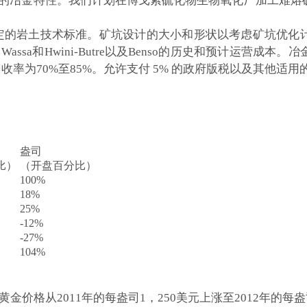
矿石的冶金特性。我们计划在博戈索硫化物生物氧化厂加工难
制定的岩土技术标准。矿坑设计的大小和形状以考虑矿坑优化
tea，Wassa和Hwini-Butre以及Benso的历史和预计
收率为70%至85%。允许支付 5% 的政府版税以及其他适
盎司
比）
（开盘百分比）
100%
18%
25%
-12%
-27%
104%
价格从2011年的每盎司1，250美元上涨至2012年的每盎