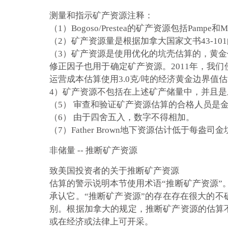
测量和指示矿产资源注释：
（1）Bogoso/Prestea的矿产资源包括Pampe和M
（2）矿产资源量是根据加拿大国家文书43-1
（3）矿产资源是使用优化的坑壳估算的，黄金
修正因子也用于确定矿产资源。2011年，我们使
运营成本估算使用3.0克/吨的经济黄金边界值
4）矿产资源不包括在上述矿产储量中，并且
（5） 审查和验证矿产资源估算的合格人员是金星资源勘
（6） 由于四舍五入，数字不得相加。
（7）Father Brown地下资源估计低于每
非储量 -- 推断矿产资源
致美国投资者的关于推断矿产资源
估算的警示说明
本节使用术语“推断矿产资源”。我们
承认它。“推断矿产资源”的存在存在很大的
别。根据加拿大的规定，推断矿产资源的估算
或在经济或法律上可开采。