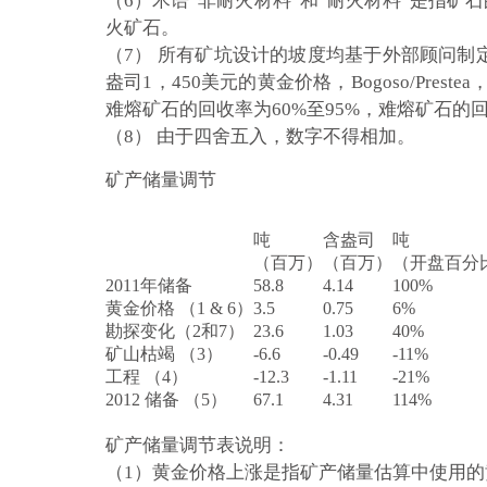
（6）术语“非耐火材料”和“耐火材料”是指
火矿石。
（7） 所有矿坑设计的坡度均基于外部顾问
盎司1，450美元的黄金价格，Bogoso/Pres
难熔矿石的回收率为60%至95%，难熔矿石的回
（8） 由于四舍五入，数字不得相加。
矿产储量调节
吨
含盎司
吨
（百万）
（百万）
（开盘百分
2011年储备
58.8
4.14
100%
黄金价格 （1 & 6）
3.5
0.75
6%
勘探变化（2和7）
23.6
1.03
40%
矿山枯竭 （3）
-6.6
-0.49
-11%
工程 （4）
-12.3
-1.11
-21%
2012 储备 （5）
67.1
4.31
114%
矿产储量调节表说明：
（1）黄金价格上涨是指矿产储量估算中使用的黄金