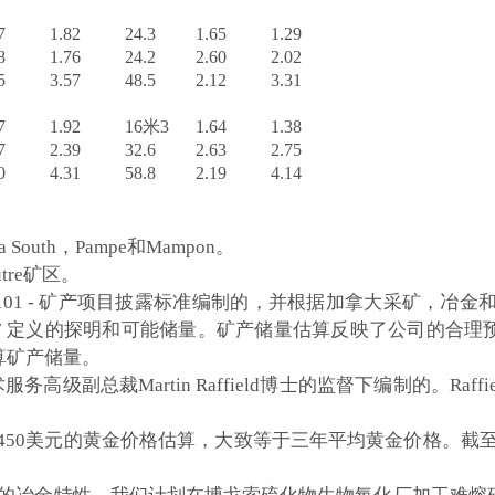
7
1.82
24.3
1.65
1.29
8
1.76
24.2
2.60
2.02
5
3.57
48.5
2.12
3.31
7
1.92
16米3
1.64
1.38
7
2.39
32.6
2.63
2.75
0
4.31
58.8
2.19
4.14
 South，Pampe和Mampon。
utre矿区。
01 - 矿产项目披露标准编制的，并根据加拿大采矿，冶金和
指南 7 定义的探明和可能储量。矿产储量估算反映了公司的合
算矿产储量。
务高级副总裁Martin Raffield博士的监督下编制的。Raff
，450美元的黄金价格估算，大致等于三年平均黄金价格。截至2