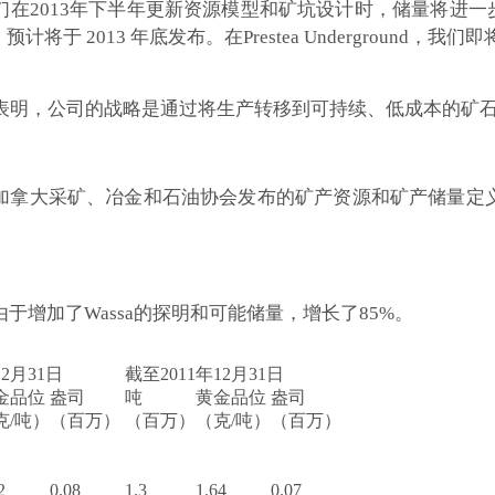
在2013年下半年更新资源模型和矿坑设计时，储量将进一步增
2013 年底发布。在Prestea Underground，我们
d 的这些开发项目表明，公司的战略是通过将生产转移到可持续、低成
加拿大采矿、冶金和石油协会发布的矿产资源和矿产储量定
于增加了Wassa的探明和可能储量，增长了85%。
12月31日
截至2011年12月31日
金品位
盎司
吨
黄金品位
盎司
克/吨）
（百万）
（百万）
（克/吨）
（百万）
2
0.08
1.3
1.64
0.07