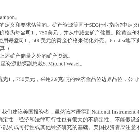
ampon。
01的定义和要求估算的。矿产资源等同于SEC行业指南7中定
价格为每盎司1，750美元，并从中减去矿产储量。除黄金
用每盎司1，500美元的黄金价格来优化外壳。Prestea地
估算（
是上述矿产储量之外的矿产资源。
探副总裁S. Mitchel Wasel。
盎司金坑壳1，750美元，采用2.9克/吨的经济金品位边界品位
建议美国投资者，虽然该术语得到National Instrumen
不确定性，经济和法律可行性也有很大的不确定性。不能假设
不能构成可行性或其他经济研究的基础。
美国投资者应注意