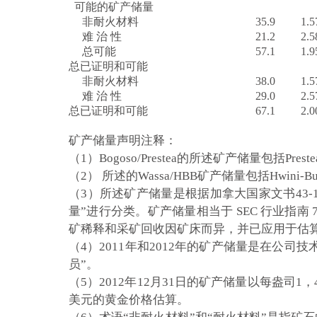
可能的矿产储量
非耐火材料
35.9
1.5
难 治 性
21.2
2.5
总可能
57.1
1.9
总已证明和可能
非耐火材料
38.0
1.5
难 治 性
29.0
2.5
总已证明和可能
67.1
2.0
矿产储量声明注释：
（1）Bogoso/Prestea的所述矿产储量包括Prestea
（2） 所述的Wassa/HBB矿产储量包括Hwini-B
（3）所述矿产储量是根据加拿大国家文书43-1
量”进行分类。矿产储量相当于 SEC 行业
矿稀释和采矿回收因矿床而异，并已应用于估
（4）2011年和2012年的矿产储量是在公司技术服
员”。
（5）2012年12月31日的矿产储量以每盎司1
美元的黄金价格估算。