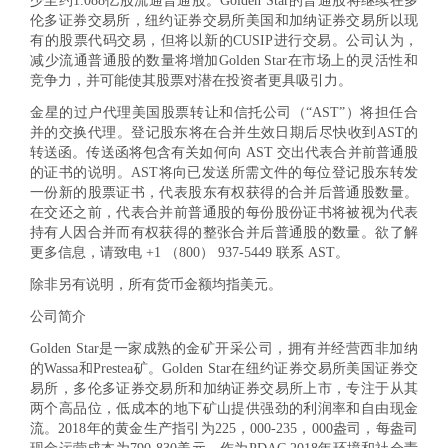
少至约1.088亿股流通普通股。Golden Star的普通股将继续在多
伦多证券交易所，纽约证券交易所美国和加纳证券交易所以现
有的股票代码交易，但将以新的CUSIP进行交易。公司认为，
减少流通普通股的数量将增加Golden Star在市场上的灵活性和
竞争力，并可能使其股票对潜在投资者更具吸引力。
金星的过户代理美国股票转让和信托公司（“AST”）将担任合
并的交换代理。登记股东将在合并生效日期后尽快收到AST的
转送函。传送函将包含有关如何向 AST 交出代表合并前普通股
的证书的说明。AST将向已发送所需文件的每位登记股东转发
一份新的股票证书，代表股东有权获得的合并后普通股数量。
在交还之前，代表合并前普通股的每份股份证书将被视为代表
持有人因合并而有权获得的整张合并后普通股的数量。欲了解
更多信息，请致电 +1 （800） 937-5449 联系 AST。
除非另有说明，所有货币金额均指美元。
公司简介
Golden Star是一家成熟的金矿开采公司，拥有并经营西非加纳
的Wassa和Prestea矿。Golden Star在纽约证券交易所美国证券交
易所，多伦多证券交易所和加纳证券交易所上市，专注于从其
两个高品位，低成本的地下矿山提供强劲的利润率和自由现金
流。2018年的黄金生产指引为225，000-235，000盎司，每盎司