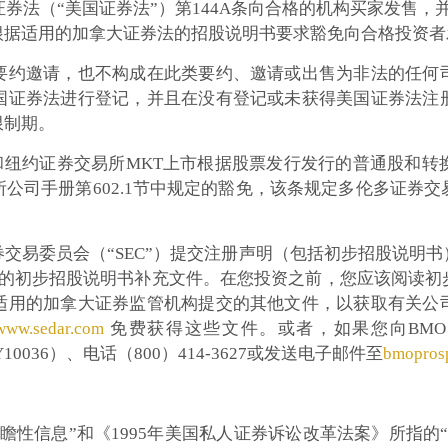
证券法（“美国证券法”）第144A条向合格的机构买家发售
根据适用的加拿大证券法的招股说明书要求豁免向合格投资者
要约邀请，也不构成在此类要约、邀请或出售为非法的任何
国证券法进行登记，并且在没有登记或未获得美国证券法注
限制期。
）和纽约证券交易所MKT上市根据股票发行发行的普通股和
公司手册第602.1节中规定的豁免，该条规定多伦多证券
交易委员会（“SEC”）提交注册声明（包括初步招股说明
书的初步招股说明书补充文件。在您投资之前，您应该阅读
适用的加拿大证券监管机构提交的其他文件，以获取有关公
www.sedar.com
免费获得这些文件。或者，如果您向BMO Capital 
ork， NY10036）、电话（800）414-3627或发送电子邮件至
bmopros
瞻性信息”和《1995年美国私人证券诉讼改革法案》所指的