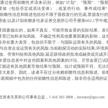
使用前瞻性术语来识别，例如“计划”、“预期”、“预期”、
变体（包括否定或语法变体），或某些行动、事件或结果“可能
。 前瞻性信息和陈述包括但不限于股权发行的完成;票据发行
途;以及计划依赖多伦多证券交易所公司手册第602.1节中
要因素做出的，如果不真实，可能导致金星的实际结果、表
述受已知和未知风险、不确定性和其他重要因素的影响，这
容存在重大差异，包括但不限于：与国际运营有关的风险，
与合资企业运营有关的风险;当前勘探活动的实际结果;环境风
事故、劳资纠纷和其他风险;延迟获得政府批准或融资或完成
1日的年度信息表中对这些因素和其他因素的讨论。尽管金星已
可能还有其他因素导致结果与预期、估计或预期不符。无法
重大差异。因此，读者不应过分依赖前瞻性信息和陈述。前
本新闻稿中包含的任何前瞻性信息和陈述，除非符合适用的证
n，投资者关系和公司事务总监，1 416 583 3800，investor@gsr.com