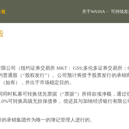
关于WASSA
可持续发
股
源有限公司（纽约证券交易所 MKT： GSS;多伦多证券交易所：GS
元的普通股（“股权发行”）。公司预计将授予股票发行的承销
售（如有），并出于市场稳定目的。
同同时私募可转换优先票据（“票据”）所得款项净额，通过
的5.0%可转换高级无担保债券， 偿还其与加纳经济银行有
kets领导的承销集团作为唯一的簿记管理人进行的。