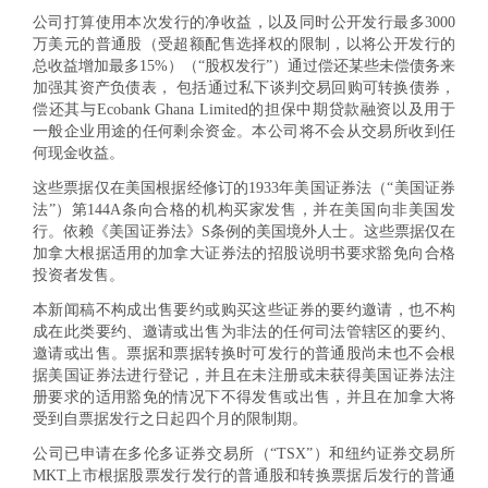
公司打算使用本次发行的净收益，以及同时公开发行最多3000
万美元的普通股（受超额配售选择权的限制，以将公开发行的
总收益增加最多15%）（“股权发行”）通过偿还某些未偿债务来
加强其资产负债表， 包括通过私下谈判交易回购可转换债券，
偿还其与Ecobank Ghana Limited的担保中期贷款融资以及用于
一般企业用途的任何剩余资金。本公司将不会从交易所收到任
何现金收益。
这些票据仅在美国根据经修订的1933年美国证券法（“美国证券
法”）第144A条向合格的机构买家发售，并在美国向非美国发
行。依赖《美国证券法》S条例的美国境外人士。这些票据仅在
加拿大根据适用的加拿大证券法的招股说明书要求豁免向合格
投资者发售。
本新闻稿不构成出售要约或购买这些证券的要约邀请，也不构
成在此类要约、邀请或出售为非法的任何司法管辖区的要约、
邀请或出售。票据和票据转换时可发行的普通股尚未也不会根
据美国证券法进行登记，并且在未注册或未获得美国证券法注
册要求的适用豁免的情况下不得发售或出售，并且在加拿大将
受到自票据发行之日起四个月的限制期。
公司已申请在多伦多证券交易所（“TSX”）和纽约证券交易所
MKT上市根据股票发行发行的普通股和转换票据后发行的普通