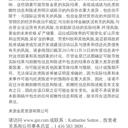
响，这些因素可能导致金星的实际结果、表现或成就与此类前
瞻性信息和陈述所明示或暗示的内容存在重大差异，包括但不
限于：与国际运营有关的风险，包括金星经营所在的外国司法
管辖区的经济和政治不稳定;与当前全球金融状况有关的风险;与
合资企业运营有关的风险;当前勘探活动的实际结果;环境风险;
黄金的未来价格;矿产储量、品位或回收率的可能变化;矿山开发
和运营风险;采矿业的事故、劳资纠纷和其他风险;延迟获得政府
批准或融资或完成开发或建设活动以及与债务和偿还此类债务
有关的风险。请参阅我们截至2015年12月31日的年度信息表中
对这些因素和其他因素的讨论。尽管金星已试图确定可能导致
实际结果与前瞻性信息和陈述中包含的结果存在重大差异的重
要因素，但可能还有其他因素导致结果与预期、估计或预期不
符。无法保证此类陈述将被证明是准确的，因为实际结果和未
来事件可能与此类陈述中的预期存在重大差异。因此，读者不
应过分依赖前瞻性信息和陈述。前瞻性信息和陈述截至本文发
布之日，因此在该日期之后可能会发生变化。金星不承诺更新
本新闻稿中包含的任何前瞻性信息和陈述，除非符合适用的证
券法。
来源金星资源有限公司
请访问 www.gsr.com 或联系：Katharine Sutton，投资者
关系和公司事务总监，1 416 583 3800，