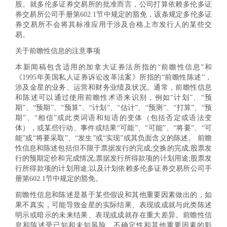
股。就多伦多证券交易所的批准而言，公司打算依赖多伦多证
券交易所公司手册第602.1节中规定的豁免，该条规定多伦多证
券交易所不会将其标准应用于涉及合格上市发行人的某些交
易。
关于前瞻性信息的注意事项
本新闻稿包含适用的加拿大证券法所指的“前瞻性信息”和
《1995年美国私人证券诉讼改革法案》所指的“前瞻性陈述”，
涉及金星的业务、运营和财务业绩及状况。通常，前瞻性信息
和陈述可以通过使用前瞻性术语来识别，例如“计划”、“预
期”、“预期”、“预算”、“计划”、“估计”、“预测”、“打算”、“预
期”、“相信”或此类词语和短语的变体（包括否定或语法变
体），或某些行动、事件或结果“可能”、“可能”、“将要”、“可
能”或“将要采取”、“发生”或“实现”或其负面含义的陈述。 前瞻
性信息和陈述包括但不限于票据发行的完成;交换的完成;股票发
行的预期定价和完成情况;票据发行所得款项的计划用途;股票发
行所得款项的计划用途;以及计划依赖多伦多证券交易所公司手
册第602.1节中规定的豁免。
前瞻性信息和陈述是基于某些假设和其他重要因素做出的，如
果不真实，可能导致金星的实际结果、表现或成就与此类陈述
明示或暗示的未来结果、表现或成就存在重大差异。前瞻性信
息和陈述受已知和未知风险、不确定性和其他重要因素的影