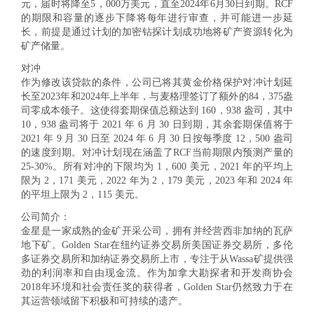
元，届时将降至5，000万美元，直至2024年6月30日到期。RCF
的期限和容量的逐步下降将每年进行审查，并可能进一步延
长，前提是通过计划的加密钻探计划成功地将矿产资源转化为
矿产储量。
对冲
作为修改该贷款的条件，公司已将其黄金价格保护对冲计划延
长至2023年和2024年上半年，与麦格理签订了额外的84，375盎
司零成本领子。这使得套期保值总额达到 160，938 盎司，其中
10，938 盎司将于 2021 年 6 月 30 日到期，其余套期保值将于
2021 年 9 月 30 日至 2024 年 6 月 30 日按每季度 12，500 盎司
的速度到期。对冲计划现在涵盖了RCF当前期限内预测产量的
25-30%。所有对冲的下限均为 1，600 美元，2021 年的平均上
限为 2，171 美元，2022 年为 2，179 美元，2023 年和 2024 年
的平坦上限为 2，115 美元。
公司
简介：
金星是一家成熟的金矿开采公司，拥有并经营西非加纳的瓦萨
地下矿。Golden Star在纽约证券交易所美国证券交易所，多伦
多证券交易所和加纳证券交易所上市，专注于从Wassa矿提供强
劲的利润率和自由现金流
。
作为加拿大勘探者和开发商协会
2018年环境和社会责任奖的获得者，Golden Star仍然致力于在
其运营领域留下积极和可持续的遗产。