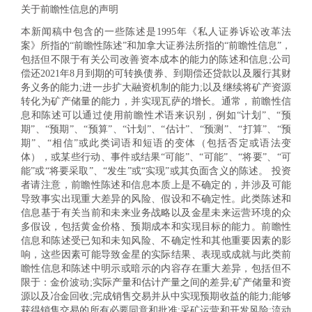
关于前瞻性信息的声明
本新闻稿中包含的一些陈述是1995年《私人证券诉讼改革法
案》所指的“前瞻性陈述”和加拿大证券法所指的“前瞻性信息”，
包括但不限于有关公司改善资本成本的能力的陈述和信息;公司
偿还2021年8月到期的可转换债券、到期偿还贷款以及履行其财
务义务的能力;进一步扩大融资机制的能力;以及继续将矿产资源
转化为矿产储量的能力，并实现瓦萨的增长。通常，前瞻性信
息和陈述可以通过使用前瞻性术语来识别，例如“计划”、“预
期”、“预期”、“预算”、“计划”、“估计”、“预测”、“打算”、“预
期”、“相信”或此类词语和短语的变体（包括否定或语法变
体），或某些行动、事件或结果“可能”、“可能”、“将要”、“可
能”或“将要采取”、“发生”或“实现”或其负面含义的陈述。 投资
者请注意，前瞻性陈述和信息本质上是不确定的，并涉及可能
导致事实出现重大差异的风险、假设和不确定性。此类陈述和
信息基于有关当前和未来业务战略以及金星未来运营环境的众
多假设，包括黄金价格、预期成本和实现目标的能力。前瞻性
信息和陈述受已知和未知风险、不确定性和其他重要因素的影
响，这些因素可能导致金星的实际结果、表现或成就与此类前
瞻性信息和陈述中明示或暗示的内容存在重大差异，包括但不
限于：金价波动;实际产量和估计产量之间的差异;矿产储量和资
源以及冶金回收;完成销售交易并从中实现预期收益的能力;能够
获得销售交易的所有必要同意和批准;采矿运营和开发风险;流动