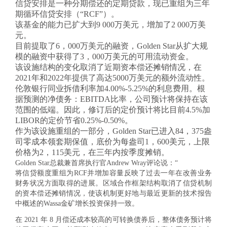
信贷安排是一种分期偿还的定期贷款，现已重组为三年
期循环信贷安排（“RCF”）。
该基金的能力已扩大到9 000万美元，增加了2 000万美
元。
目前提取了6，000万美元的融资，Golden Star从扩大规
模的融资中获得了3，000万美元的可用流动资金。
该设施结构的变化取消了近期资本偿还摊销情况，在
2021年和2022年提供了高达5000万美元的额外流动性。
伦敦银行同业拆借利率加4.00%-5.25%的利息费用。根
据预测的净债务：EBITDA比率，公司预计将保持在该
范围的低端。因此，修订后的定价预计将比目前4.5%加
LIBOR的定价节省0.25%-0.50%。
作为该设施重组的一部分，Golden Star已进入84，375盎
司零成本领套期保值，底价为每盎司1，600美元，上限
价格为2，115美元，在三年内按季度摊销。
Golden Star总裁兼首席执行官Andrew Wray评论说：“
将信贷额度重组为RCF并增加容量反映了过去一年在改善业务
财务状况方面取得的进展。区域合作框架结构取消了信贷机制
的资本偿还摊销情况，使该机制更好地与最近更新的技术报告
中概述的Wassa金矿增长投资保持一致。
在 2021 年 8 月偿还成本较高的可转换债券后，整体债务预计将