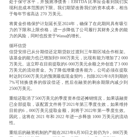
处于保守水平，并预测净债务：EBITDA 比率应会看到我们实
现利息成本范围的下限。我们期望改善我们的资本成本，相当
于每年节省高达 270 万美元。
将黄金价格保护计划延长至2024年，确保了在此期间具有吸引
力的下限和上限价格，进一步降低了公司履行其财务义务的能
力的风险，同时也投资于Wassa的增长。
循环信贷
信贷安排已从分期偿还定期贷款过渡到三年期区域合作框架。
该基金的能力也已增加到9 000万美元，比现有能力增加了2 000
万美元。这立即在目前提取的6 000万美元余额之外创造了3 000
万美元的流动资金。为了降低增量债务能力，公司必须在提取
时达到3500万美元的预测最低现金契约，扣除2021年8月到期的
7%可转换债券的假设偿还，然后在融资的剩余期限内减少到
2500万美元。
重组还取消了500万美元的季度资本偿还摊销情况，如果该融资
已全部提取，该配置文件将于2021年第三季度生效，如果维持
目前的6，000万美元提取金额，则将于2022年第一季度生效。
因此，这将在 2021 年和 2022 年进一步释放 1000 万美元的流动
性。
重组后的融资机制的产能在2023年6月30日之前仍为9，000万美