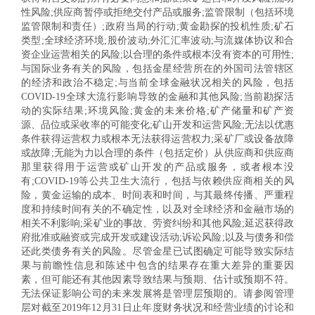
性风险;供应商暂停或拒绝交付产品或服务;监管限制（包括环境
监管限制和责任）;政府当局的行动;黄金勘探的投机性质;矿石
类型;全球经济环境;股价波动;外汇汇率波动;与流媒体协议和合
资企业运营相关的风险;以合理的条件或根本没有资本的可用性;
与国际业务有关的风险，包括金星经营所在的外国司法管辖区
的经济和政治不稳定;与当前全球金融状况相关的风险，包括
COVID-19全球大流行影响导致的金融和其他风险;当前勘探活
动的实际结果;环境风险;黄金的未来价格;矿产储量和矿产资
源、品位或采收率的可能变化;矿山开发和运营风险;无法以优惠
条件获得运营权力或根本无法获得运营权力;采矿厂或设备故障
或故障;无能为力以合理的条件（包括定价）从供应商和供应商
那里获得用于运营或矿山开发的产品或服务，或者根本没
有;COVID-19等公共卫生大流行，包括与依赖供应商相关的风
险，黄金运输的成本、时间表和时间，与其最终传播、严重程
度和持续时间有关的不确定性，以及对全球经济和金融市场的
相关不利影响;采矿业的事故、劳资纠纷和其他风险;延迟获得政
府批准或融资或完成开发或建设活动;诉讼风险;以及与债务和偿
还此类债务有关的风险。尽管金星已试图确定可能导致实际结
果与前瞻性信息和陈述中包含的结果存在重大差异的重要因
素，但可能还有其他因素导致结果与预期、估计或预期不符。
无法保证影响公司的未来发展将是管理层预期的。请参阅管理
层对截至2019年12月31日止年度财务状况和经营业绩的讨论和