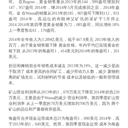
司。 在Bogoso，黄金销售量从2013年的144，999盎司增加到
147，957盎司 2014年，继2014年5月完成推回之后，2014年盎
司。金 在Wassa的销量从2013年的185，807盎司下降到112，831
盎司 2014年，高品位的布朗神父矿坑的采矿于5月停止
2014.2014年第四季度黄金销量为72，085盎司，同比增长18%
上一季度售出61，170盎司。
2014年全年收入为3.289亿美元，低于467.8美元 2013年收入的
百万，由于黄金销售额下降 黄金价格。年内平均已实现黄金价
格下跌 从2013年的每盎司1，414美元到2014年的每盎司1，261
美元。
折旧和摊销前全年销售成本减去 2013年为19%。这一减少是由
于取消了 成本更高的合同矿工，减少劳动力人数，减少 废物剥
离的矿场支出，试剂材料的节省 成本以及较低的一般和管理成
本。
矿山营业利润率从2013年的3，070万美元下降至2014年的负220
万美元，主要是由于Wassa的减少 营业利润率。第四季度矿山营
业利润率 从上一季度的70万美元增加到700万美元，因为 两个
矿山的品位和产量都有所提高。
每盎司合并现金运营成本总计为每盎司1，090美元 2014年，高
于2013年的1，049美元。然而，第四季度现金运营 成本为每盎