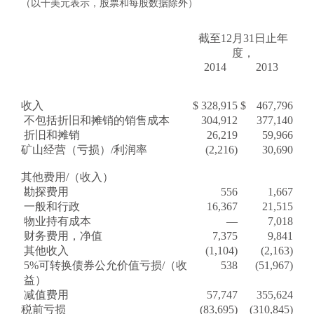
（以千美元表示，股票和每股数据除外）
截至
12月31日
止
年
度，
2014
2013
收入
$
328,915
$
467,796
不包括折旧和摊销的销售成本
304,912
377,140
折旧和摊销
26,219
59,966
矿山经营（亏损）/利润率
(2,216)
30,690
其他费用/（收入）
勘探费用
556
1,667
一般和行政
16,367
21,515
物业持有成本
—
7,018
财务费用，净值
7,375
9,841
其他收入
(1,104)
(2,163)
5%可转换债券公允价值亏损/（收
538
(51,967)
益）
减值费用
57,747
355,624
税前亏损
(83,695)
(310,845)