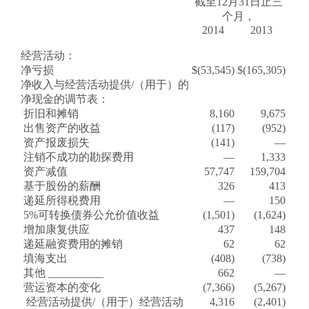
截至
12月31日
止
三
个月，
2014
2013
经营活动：
净亏损
$
(53,545)
$
(165,305)
净收入与经营活动提供/（用于）的
净现金的调节表：
折旧和摊销
8,160
9,675
出售资产的收益
(117)
(952)
资产报废损失
(141)
—
注销不成功的勘探费用
—
1,333
资产减值
57,747
159,704
基于股份的薪酬
326
413
递延所得税费用
—
150
5%可转换债券公允价值收益
(1,501)
(1,624)
增加康复供应
437
148
递延融资费用的摊销
62
62
填海支出
(408)
(738)
其他 __________
662
—
营运资本的变化
(7,366)
(5,267)
经营活动提供/（用于）经营活动
4,316
(2,401)