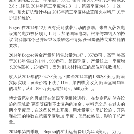
度开采吨数比上一年增加了53%。条带 耐火坑中的比率继续从
2.8：1降低 2014年第三季度为2.3：1，第四季度为4.5：1 这一
年。耐火矿坑预计将由 2015年第三季度将放置耐火材料厂 关于
护理和维护。
Bogoso在2014年12月没有受到减载活动的影响。来自瓦萨发电
设施的电力被反馈到 12月，加纳国家电网。根据与加纳人的协
议 能源部迄今已并应继续缓解这种情况 任何降低博戈索功耗的
要求。
2014年Bogoso黄金产量和销售总量为147，957盎司，高于 略高
于2013年售出的144，999盎司。第四季度， 产量较上一季度增
长20%至46，254盎司，因为 耐火材料加工的品位和吨数增加。
收入从2013年的2.047亿美元下降至2014年的1.862亿美元 随着
实际实现，黄金价格下跌了11%。第四季度收入 随着盎司销量
的增加，从4，880万美元增加到5，560万美元。
博戈索尾矿的再处理在第四季度继续进行。 在划定尾矿储存设
施的区域后 更高等级和不太复杂的冶金，材料完全是 在过去的
两个季度里，在这些长凳上开采。用水量更少 尾矿设施，开采
和处理的吨数在第四季度增加 季度，但品位略低，影响了总产
量。
2014年第四季度，Bogoso的矿山运营费用为44.4美元。 万元，