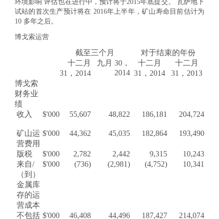
环境影响 评估也在进行中，预计将于2015年底提交。 瓦萨地下
试站的首次生产预计将在 2016年上半年，矿山寿命目前估计为
10 多年之后。
博戈索运营
截至三个月
对于结束
的年份
十二月
九月 30，
十二月
十二月
2014
31，2014
31，
2014
31，
2013
博戈索
财务业
绩
收入
$'000
55,607
48,822
186,181
204,724
矿山运
$'000
44,362
45,035
182,864
193,490
营费用
版税
$'000
2,782
2,442
9,315
10,243
来自/
$'000
(736)
(2,981)
(4,752)
10,341
（到）
金属库
存的运
营成本
不包括
$'000
46,408
44,496
187,427
214,074