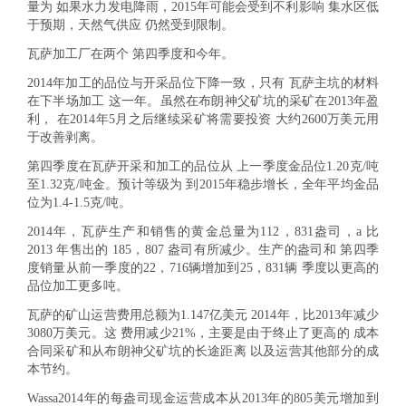
量为 如果水力发电降雨，2015年可能会受到不利影响 集水区低
于预期，天然气供应 仍然受到限制。
瓦萨加工厂在两个 第四季度和今年。
2014年加工的品位与开采品位下降一致，只有 瓦萨主坑的材料
在下半场加工 这一年。虽然在布朗神父矿坑的采矿在2013年盈
利， 在2014年5月之后继续采矿将需要投资 大约2600万美元用
于改善剥离。
第四季度在瓦萨开采和加工的品位从 上一季度金品位1.20克/吨
至1.32克/吨金。预计等级为 到2015年稳步增长，全年平均金品
位为1.4-1.5克/吨。
2014年，瓦萨生产和销售的黄金总量为112，831盎司，a 比
2013 年售出的 185，807 盎司有所减少。生产的盎司和 第四季
度销量从前一季度的22，716辆增加到25，831辆 季度以更高的
品位加工更多吨。
瓦萨的矿山运营费用总额为1.147亿美元 2014年，比2013年减少
3080万美元。这 费用减少21%，主要是由于终止了更高的 成本
合同采矿和从布朗神父矿坑的长途距离 以及运营其他部分的成
本节约。
Wassa2014年的每盎司现金运营成本从2013年的805美元增加到