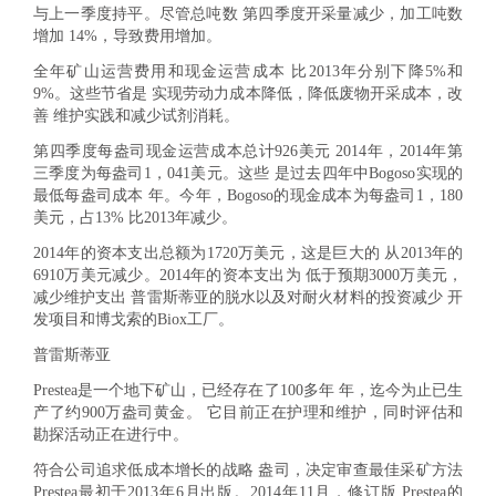
与上一季度持平。尽管总吨数 第四季度开采量减少，加工吨数
增加 14%，导致费用增加。
全年矿山运营费用和现金运营成本 比2013年分别下降5%和
9%。这些节省是 实现劳动力成本降低，降低废物开采成本，改
善 维护实践和减少试剂消耗。
第四季度每盎司现金运营成本总计926美元 2014年，2014年第
三季度为每盎司1，041美元。这些 是过去四年中Bogoso实现的
最低每盎司成本 年。今年，Bogoso的现金成本为每盎司1，180
美元，占13% 比2013年减少。
2014年的资本支出总额为1720万美元，这是巨大的 从2013年的
6910万美元减少。2014年的资本支出为 低于预期3000万美元，
减少维护支出 普雷斯蒂亚的脱水以及对耐火材料的投资减少 开
发项目和博戈索的Biox工厂。
普雷斯蒂亚
Prestea是一个地下矿山，已经存在了100多年 年，迄今为止已生
产了约900万盎司黄金。 它目前正在护理和维护，同时评估和
勘探活动正在进行中。
符合公司追求低成本增长的战略 盎司，决定审查最佳采矿方法
Prestea最初于2013年6月出版。2014年11月，修订版 Prestea的