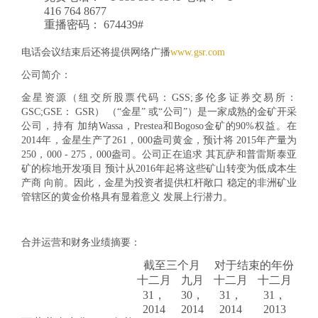
416 764 8677
重播密码： 674439#
电话会议结束后还将提供网络广播
www.gsr.com
公司简介：
金星资源（纽交所股票代码：GSS;多伦多证券交易所：
GSC;GSE： GSR） （“金星” 或“公司”）是一家成熟的金矿开采
公司，持有 加纳Wassa，Prestea和Bogoso金矿的90%权益。在
2014年，金星生产了261，000盎司黄金，预计将 2015年产量为
250，000 - 275，000盎司。公司正在追求 其瓦萨和普雷斯泰亚
矿的棕地开发项目 预计从2016年起将这些矿山转变为低成本生
产商 向前。因此，金星为投资者提供杠杆敞口 稳定的非洲矿业
管辖区的黄金价格具有显着意义 发展上行潜力。
合并运营和财务业绩摘要：
截至三个月
对于结束
的年份
十二月
九月
十二月
十二月
31，
30，
31，
31，
2014
2014
2014
2013