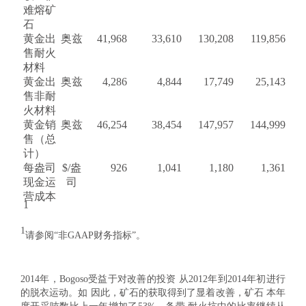
难熔矿
石
黄金出
奥兹
41,968
33,610
130,208
119,856
售耐火
材料
黄金出
奥兹
4,286
4,844
17,749
25,143
售非耐
火材料
黄金销
奥兹
46,254
38,454
147,957
144,999
售（总
计）
每盎司
$/盎
926
1,041
1,180
1,361
现金运
司
营成本
1
1
请参阅“非GAAP财务指标”。
2014年，Bogoso受益于对改善的投资 从2012年到2014年初进行
的脱衣运动。如 因此，矿石的获取得到了显着改善，矿石 本年