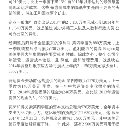
司919美元，比上一季度下降13% 自2012年以来达到的最低每盎
司现金运营成本。这些 每盎司成本的降低主要是由于更高的头
部等级， 吨加工和回收两个矿山。
企业一般和行政支出从2013年的2，150万美元减少到2014年的
1，640万美元。这是通过 减少外籍工人以及人数和行政人员 公
司办公室的费用。
经调整后归属于金星股东的净利润 第四季度为880万美元，上
一季度调整后净亏损为130万美元。盈利能力的提高 Bogoso是
整体更强大的集团的主要贡献者 性能。除此之外，整个 公司全
年运营，运营成本较低，且 降低一般和管理费用。这反映在
2014年调整后股东应占净亏损从上年的2，150万美元减少至1，
220万美元。
营运资金变动前运营提供的现金 第四季度为1170万美元，上一
季度为140万美元 季度。在一年中营运资金变化很小的情况
下， 2014年运营提供的现金为240万美元。这比较 2013年运营
提供的现金为5，920万美元。
瓦萨和博戈索第四季度的资本支出总额为920万美元，全年资本
支出为33.7美元 万。这比最初的预测少了1 630万美元。这 截至
2014年12月31日，合并现金余额为3，900万美元，其中10美元
第四季度信贷额度下降。一个 此外，还有2 500万美元可用于提