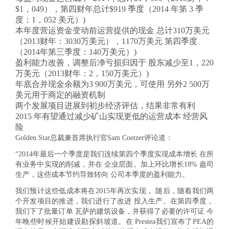
$1，049），第四财年总计$919
季度（2014 年第 3 季
度：1，052 美元）
)
本年度营运资金变动前运营提供的现金 总计310万美元
（2013财年：3030万美元），1170万美元 第四季度
（2014年第三季度：140万美元）)
盈利能力改善，调整后净亏损归因于 股东减少至1，220
万美元（2013财年：2，150万美元）)
年底合并现金余额为3 900万美元，可使用 另外2 500万
美元用于商定的融资机制
两个发展项目进展到初步经济评估，结果非常有利
2015 年有望通过减少矿山实现更低的运营成本 经营风
险
Golden Star总裁兼首席执行官Sam Coetzer评论道：
“2014年最后一个季度是我们连续第四个季度实现成本增长 在所
有业务中实现的削减，并在 企业层面。加上环比增长18% 盎司
生产，这些成本节约导致转向 公司本季度的盈利能力。
我们预计这些低成本将在2015年再次实现， 随后，随着我们两
个开发项目的推进，我们进行了改进 投入生产。在第四季度，
我们下了批量订单 瓦萨的建筑设备，并获得了必要的许可证 今
年晚些时候开始建设勘探斜坡道。在 Prestea我们宣布了PEA的