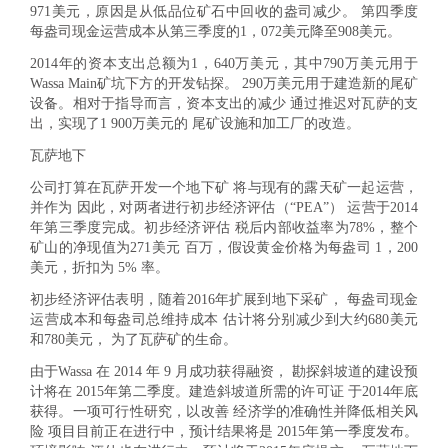
971美元，原因是从低品位矿石中回收的盎司减少。 第四季度
每盎司现金运营成本从第三季度的1，072美元降至908美元。
2014年的资本支出总额为1，640万美元，其中790万美元用于
Wassa Main矿坑下方的开发钻探。 290万美元用于建造新的尾矿
设备。相对于指导而言，资本支出的减少 通过推迟对瓦萨的支
出，实现了1 900万美元的 尾矿设施和加工厂的改造。
瓦萨地下
公司打算在瓦萨开发一个地下矿 将与现有的露天矿一起运营，
并作为 因此，对两者进行初步经济评估（“PEA”） 运营于2014
年第三季度完成。初步经济评估 税后内部收益率为78%，整个
矿山的净现值为271美元 百万，假设黄金价格为每盎司 1，200
美元，折扣为 5% 率。
初步经济评估表明，随着2016年扩展到地下采矿， 每盎司现金
运营成本和每盎司总维持成本 估计将分别减少到大约680美元
和780美元， 为了瓦萨矿的生命。
由于Wassa 在 2014 年 9 月成功获得融资， 勘探斜坡道的建设预
计将在 2015年第二季度。建造斜坡道所需的许可证 于2014年底
获得。一项可行性研究，以改善 经济学的准确性并降低相关风
险 项目目前正在进行中，预计结果将是 2015年第一季度发布。