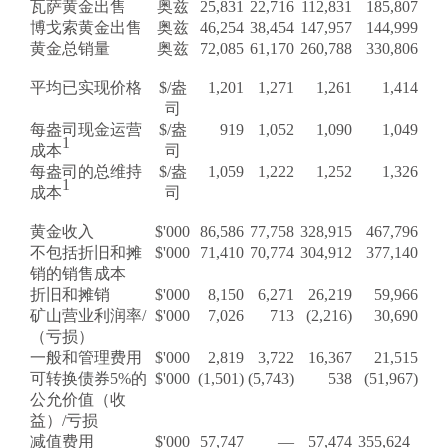
瓦萨黄金出售
奥兹
25,831
22,716
112,831
185,807
博戈索黄金出售
奥兹
46,254
38,454
147,957
144,999
黄金总销量
奥兹
72,085
61,170
260,788
330,806
平均已实现价格
$/盎
1,201
1,271
1,261
1,414
司
每盎司现金运营
$/盎
919
1,052
1,090
1,049
1
成本
司
每盎司的总维持
$/盎
1,059
1,222
1,252
1,326
1
成本
司
黄金收入
$'000
86,586
77,758
328,915
467,796
不包括折旧和摊
$'000
71,410
70,774
304,912
377,140
销的销售成本
折旧和摊销
$'000
8,150
6,271
26,219
59,966
矿山营业利润率/
$'000
7,026
713
(2,216)
30,690
（亏损）
一般和管理费用
$'000
2,819
3,722
16,367
21,515
可转换债券5%的
$'000
(1,501)
(5,743)
538
(51,967)
公允价值（收
益）/亏损
减值费用
$'000
57,747
—
57,474
355,624