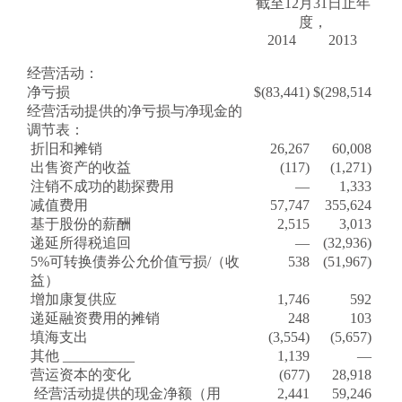
截至
12月31日
止
年
度，
2014
2013
经营活动：
净亏损
$
(83,441)
$
(298,514
经营活动提供的净亏损与净现金的
调节表：
折旧和摊销
26,267
60,008
出售资产的收益
(117)
(1,271)
注销不成功的勘探费用
—
1,333
减值费用
57,747
355,624
基于股份的薪酬
2,515
3,013
递延所得税追回
—
(32,936)
5%可转换债券公允价值亏损/（收
538
(51,967)
益）
增加康复供应
1,746
592
递延融资费用的摊销
248
103
填海支出
(3,554)
(5,657)
其他 __________
1,139
—
营运资本的变化
(677)
28,918
经营活动提供的现金净额（用
2,441
59,246