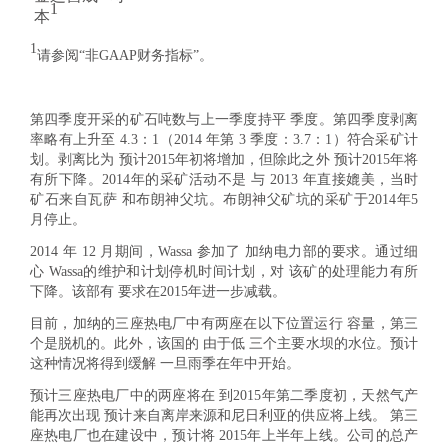
1
本
1
请参阅“非GAAP财务指标”。
第四季度开采的矿石吨数与上一季度持平 季度。第四季度剥离
率略有上升至 4.3：1（2014 年第 3 季度：3.7：1）符合采矿计
划。剥离比为 预计2015年初将增加，但除此之外 预计2015年将
有所下降。2014年的采矿活动不是 与 2013 年直接媲美，当时
矿石来自瓦萨 和布朗神父坑。布朗神父矿坑的采矿于2014年5
月停止。
2014 年 12 月期间，Wassa 参加了 加纳电力部的要求。通过细
心 Wassa的维护和计划停机时间计划，对 该矿的处理能力有所
下降。该部有 要求在2015年进一步减载。
目前，加纳的三座热电厂中有两座在以下位置运行 容量，第三
个是脱机的。此外，该国的 由于低 三个主要水坝的水位。预计
这种情况将得到缓解 一旦雨季在年中开始。
预计三座热电厂中的两座将在 到2015年第二季度初，天然气产
能再次出现 预计来自离岸来源和尼日利亚的供应将上线。 第三
座热电厂也在建设中，预计将 2015年上半年上线。公司的总产