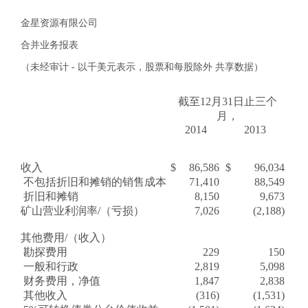
金星资源有限公司
合并业务报表
（未经审计 - 以千美元表示，股票和每股除外 共享数据）
截至
12月31日
止
三个
月，
2014
2013
收入
$
86,586
$
96,034
不包括折旧和摊销的销售成本
71,410
88,549
折旧和摊销
8,150
9,673
矿山营业利润率/（亏损）
7,026
(2,188)
其他费用/（收入）
勘探费用
229
150
一般和行政
2,819
5,098
财务费用，净值
1,847
2,838
其他收入
(316)
(1,531)