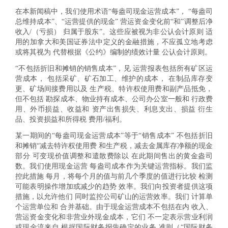
在本新闻稿中，我们使用术语“每盎司现金运营成本”， “每盎司
总维持成本”、“运营提供的现金” 营运资金变化前“和”调整后净
收入/（亏损） 归属于股东”。这些应被视为非公认会计原则 适
用的加拿大和美国证券法中定义的金融措施，不应孤立地考虑
或将其视为 代替根据《公约》编制的绩效计量 公认会计原则。
“不包括折旧和摊销的销售成本”，见 运营报表包括所有矿区运
营成本， 包括采矿、矿石加工、维护的成本， 在制品库存变
更、矿场间接费用以及 生产税、特许权使用费和副产品抵免，
但不包括 勘探成本、物业持有成本、公司办公室一般和 行政费
用、外币损益、收益和 资产出售损失、利息支出、损益 衍生
品、投资损益和所得税 费用/福利。
某一期间的“每盎司现金运营成本”等于“销售成本” 不包括折旧
和摊销“减去特许权使用费 和生产税，减去金属库存净额的现金
部分 可变现价值调整和遣散费除以 在此期间售出的黄金盎司
数。我们使用现金运营 每盎司成本作为关键运营指标。我们监
控此措施 每月，将每个月的值与前几个季度的值进行比较 检测
可能表明操作增加或减少的趋势 效率。我们向投资者提供这项
措施，以允许他们 同时监控公司矿山的运营效率。我们 计算单
个运营单位和 合并基础。由于现金运营成本不包括在内 收入、
营运资金变化和非营业外现金成本，它们 不一定表示营业利润
或现金流来自 根据国际财务报告确定的业务 准则（“国际财务