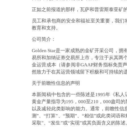
正如之前报道的那样，瓦萨和普雷斯泰亚矿
员工和承包商的安全和福祉至关重要，我们将继
教育和支持。
公司简介：
Golden Star是一家成熟的金矿开采公司，拥
易所和加纳证券交易所上市，专注于从其两个地下
金运营成本（请参阅非GAAP财务指标免责声明）
然致力于在其运营领域留下积极和可持续的
关于前瞻性信息的声明
本新闻稿中包含的一些陈述是1995年《私人
黄金产量指导为195，000至210，000盎司
以及减轻此类影响的能力。通常，前瞻性信息和
测”、“打算”、“预期”、“相信”或此类词语
采取”、“发生”或“实现”或其负面含义的