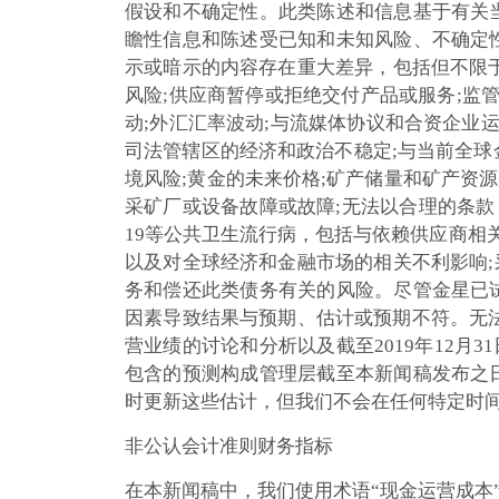
假设和不确定性。此类陈述和信息基于有关
瞻性信息和陈述受已知和未知风险、不确定
示或暗示的内容存在重大差异，包括但不限于
风险;供应商暂停或拒绝交付产品或服务;监管
动;外汇汇率波动;与流媒体协议和合资企业
司法管辖区的经济和政治不稳定;与当前全球金
境风险;黄金的未来价格;矿产储量和矿产资
采矿厂或设备故障或故障;无法以合理的条款
19等公共卫生流行病，包括与依赖供应商相
以及对全球经济和金融市场的相关不利影响;
务和偿还此类债务有关的风险。尽管金星已
因素导致结果与预期、估计或预期不符。无法
营业绩的讨论和分析以及截至2019年12月
包含的预测构成管理层截至本新闻稿发布之
时更新这些估计，但我们不会在任何特定时
非公认会计准则财务指标
在本新闻稿中，我们使用术语“现金运营成本”