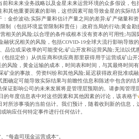
当前和未来业务战略以及金星未来运营环境的众多假设，包
性和其他重要因素的影响，这些因素可能导致金星的实际结
：金价波动;实际产量和估计产量之间的差异;矿产储量和资
限制（包括环境监管限制和责任）;政府当局的行动;黄金勘探
运营相关的风险;以合理的条件或根本没有资本的可用性;与
融状况相关的风险，包括COVID-19全球大流行影响导致
源、品位或采收率的可能变化;矿山开发和运营风险;无法以优
（包括定价）从供应商和供应商那里获得用于运营或矿山开发的
关的风险，黄金运输的成本，时间表和时间，与其最终时间有
采矿业的事故、劳资纠纷和其他风险;延迟获得政府批准或融
试图确定可能导致实际结果与前瞻性信息和陈述中包含的结
保证影响公司的未来发展将是管理层预期的。请参阅管理层对截
31日的年度信息表中对这些因素和其他因素的讨论，该表格于
日对所涉事项的当前估计。我们预计，随着收到新的信息，
间或响应任何特定事件进行任何估计。
、“每盎司现金运营成本”。