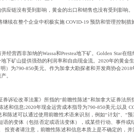
的供应链没有受到影响，黄金的出口和销售也没有受到影响。
续在整个企业中积极实施 COVID-19 预防和管理控制
有并经营西非加纳的Wassa和Prestea地下矿。Golden 
矿山提供强劲的利润率和自由现金流。2020年的黄金生产指导
为790-850美元。作为加拿大勘探者和开发商协会2018年环
遗产。
证券诉讼改革法案》所指的“前瞻性陈述”和加拿大证券法所指
的陈述和信息;2020年现金运营成本指导为790-850美元;以及 
陈述可以通过使用前瞻性术语来识别，例如“计划”、“预期”、
和短语的变体（包括否定或语法变体），或某些行动、事件或结果
陈述。 投资者请注意，前瞻性陈述和信息本质上是不确定的，