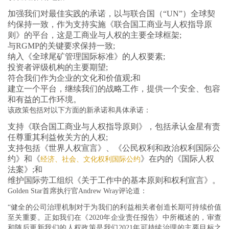
加强我们对最佳实践的承诺，以与联合国（“UN”）全球契
约保持一致，作为支持实施《联合国工商业与人权指导原
则》的平台，这是工商业与人权的主要全球框架;
与RGMP的关键要求保持一致;
纳入《全球尾矿管理国际标准》的人权要素;
投资者评级机构的主要期望;
符合我们作为企业的文化和价值观;和
建立一个平台，继续我们的战略工作，提供一个安全、包容
和有益的工作环境。
该政策包括对以下方面的新承诺和具体承诺：
支持《联合国工商业与人权指导原则》，包括承认金星有责
任尊重其利益攸关方的人权;
支持包括《世界人权宣言》、《公民权利和政治权利国际公
约》和《
》在内的《国际人权
经济、社会、文化权利国际公约
法案》;和
维护国际劳工组织《关于工作中的基本原则和权利宣言》。
Golden Star首席执行官Andrew Wray评论道：
“健全的公司治理机制对于为我们的利益相关者创造长期可持续价值
至关重要。正如我们在《2020年企业责任报告》中所概述的，审查
和随后更新我们的人权政策是我们2021年可持续治理的主要目标之