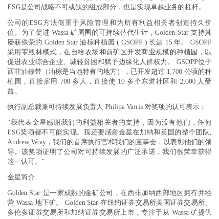
ESG是公司战略不可或缺的组成部分，也是实现卓越业务的杠杆。
公司的ESG方法侧重于风险管理和为所有利益相关者创造持久价
值。为了促进 Wassa 矿周围的可持续替代生计，Golden Star 支持其
屡获殊荣的 Golden Star 油棕种植园 ( GSOPP ) 长达 15 年。 GSOPP
采用零毁林模式，在自给农场和前矿区开发商业规模的种植园，以
促进农业综合企业、减轻贫困和赋予边缘化人群权力。 GSOPP位于
西非油棕带（油棕是当地特有的地方），已开发超过 1,700 公顷的种
植园，直接雇用 700 多人，直接使 10 多个东道社区和 2,000 人受
益。
执行副总裁兼可持续发展负责人 Philipa Varris 对奖项的认可表示：
“我代表金星感谢我们的利益相关者的支持，因为没有他们，任何
ESG奖项都不可能实现。我还要感谢金星在加纳和英国的整个团队,
Andrew Wray，我们的首席执行官和我们的董事会，以表彰他们的领
导。该奖项证明了公司对可持续发展的广泛承诺，我们很荣幸获得
这一认可。”
金星简介
Golden Star 是一家成熟的金矿公司，在西非加纳西部地区拥有并经
营 Wassa 地下矿。 Golden Star 在纽约证券交易所美国证券交易所、
多伦多证券交易所和加纳证券交易所上市，专注于从 Wassa 矿提供