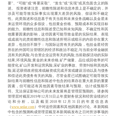
要”、“可能”或“将要采取”、“发生”或“实现”或其负面含义的陈
述。 投资者请注意，前瞻性陈述和信息本质上是不确定的，并
涉及可能导致实际事实出现重大差异的风险、假设和不确定
性。此类陈述和信息基于有关当前和未来业务战略以及金星未
来运营环境的众多假设，包括黄金价格、预期成本和实现目标
的能力。前瞻性信息和陈述受已知和未知风险、不确定性和其
他重要因素的影响，这些因素可能导致金星的实际结果、表现
或成就与此类前瞻性信息和陈述所明示或暗示的内容存在重大
差异，包括但不限于：与国际运营有关的风险，包括金星经营
所在的外国司法管辖区的经济和政治不稳定;与当前全球金融状
况有关的风险;与合资企业运营有关的风险;当前勘探活动的实际
结果;环境风险;黄金的未来价格;矿产储量、品位或回收率的可
能变化;矿山开发和运营风险;采矿业的事故、劳资纠纷和其他风
险;延迟获得政府批准或融资或完成开发或建设活动以及与债务
和偿还此类债务有关的风险。尽管金星已试图确定可能导致实
际结果与前瞻性信息和陈述中包含的结果存在重大差异的重要
因素，但可能还有其他因素导致结果与预期、估计或预期不
符。无法保证影响公司的未来发展将是管理层预期的。请参阅
管理层对截至2019年12月31日止年度财务状况和经营业绩的讨
论和分析，以及截至2018年12月31日的年度信息表
（
www.sedar.com
）中对这些因素和其他因素的讨论。本新闻稿
中包含的预测构成管理层截至本新闻稿发布之日对所涉事项的