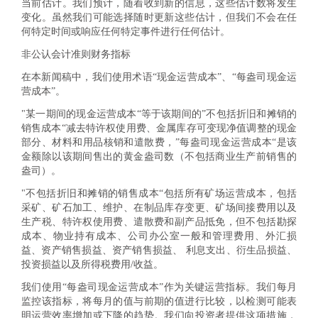
当前估计。我们预计，随着收到新的信息，这些估计数将发生
变化。虽然我们可能选择随时更新这些估计，但我们不会在任
何特定时间或响应任何特定事件进行任何估计。
非公认会计准则财务指标
在本新闻稿中，我们使用术语“现金运营成本”、“
每盎司现金运
营成本
”。
"某一期间的现金运营成本“等于该期间的”
不包括折旧和摊
销的
销售成本“减去特许权使用费、金属库存可变现净值调整的现金
部分、材料和用品核销和遣散费，”每盎司
现金运营成本
“是该
金额除以该期间售出的黄金盎司数（不包括商业生产前销售的
盎司
）。
"不包括
折旧和摊销的销售
成本“包括所有矿场运营成本，包括
采矿、矿石加工、维护、在制品库存变更、矿场间接费用以及
生产税、特许权使用费、遣散费和副产品抵免，但不包括勘探
成本、物业持有成本、公司办公室一般和管理费用、外汇损
益、资产销售损益、资产销售损益、 利息支出、衍生品损益、
投资损益以及所得税费用/收益。
我们使用“
每盎司现金运营成本
”作为关键运营指标。我们每月
监控该指标，将每月的值与前期的值进行比较，以检测可能表
明运营效率增加或下降的趋势。我们向投资者提供这项措施，