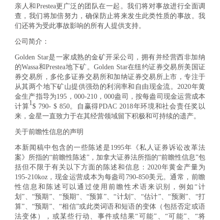
亲人和Prestea更广泛的团队在一起。我们将对事故进行全面调
查，我们将加倍努力，确保防止将来发生此类性质的事故。我
们还将为受此事故影响的所有人提供支持。
公司简介：
Golden Star是一家成熟的金矿开采公司，拥有并经营西非加纳
的Wassa和Prestea地下矿。Golden Star在纽约证券交易所美国证
券交易所，多伦多证券交易所和加纳证券交易所上市，专注于
从其两个地下矿山提供强劲的利润率和自由现金流。2020年黄
金生产指导为195，000-210，000盎司，按每盎司现金运营成本
1
计算
$ 790- $ 850。自赢得PDAC 2018年环境和社会责任奖以
来，金星一直致力于在其经营领域留下积极和可持续的遗产。
关于前瞻性信息的声明
本新闻稿中包含的一些陈述是1995年《私人证券诉讼改革法
案》所指的“前瞻性陈述”，加拿大证券法所指的“前瞻性信息”包
括但不限于有关以下方面的陈述和信息：2020年黄金产量为
195-210koz，现金运营成本为每盎司790-850美元。通常，前瞻
性信息和陈述可以通过使用前瞻性术语来识别，例如“计
划”、“预期”、“预期”、“预算”、“计划”、“估计”、“预测”、“打
算”、“预期”、“相信”或此类词语和短语的变体（包括否定或语
法变体），或某些行动、事件或结果“可能”、“可能”、“将