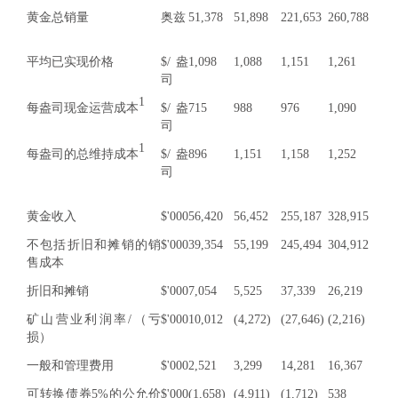
黄金总销量
奥兹
51,378
51,898
221,653
260,788
平均已实现价格
$/盎
1,098
1,088
1,151
1,261
司
1
每盎司现金运营成本
$/盎
715
988
976
1,090
司
1
每盎司的总维持成本
$/盎
896
1,151
1,158
1,252
司
黄金收入
$'000
56,420
56,452
255,187
328,915
不包括折旧和摊销的销
$'000
39,354
55,199
245,494
304,912
售成本
折旧和摊销
$'000
7,054
5,525
37,339
26,219
矿山营业利润率/（亏
$'000
10,012
(4,272)
(27,646)
(2,216)
损）
一般和管理费用
$'000
2,521
3,299
14,281
16,367
可转换债券5%的公允价
$'000
(1,658)
(4,911)
(1,712)
538