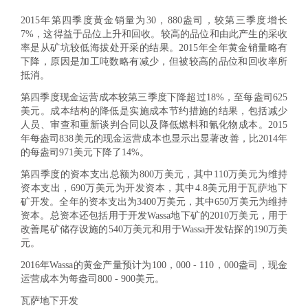
2015年第四季度黄金销量为30，880盎司，较第三季度增长
7%，这得益于品位上升和回收。较高的品位和由此产生的采收
率是从矿坑较低海拔处开采的结果。2015年全年黄金销量略有
下降，原因是加工吨数略有减少，但被较高的品位和回收率所
抵消。
第四季度现金运营成本较第三季度下降超过18%，至每盎司625
美元。成本结构的降低是实施成本节约措施的结果，包括减少
人员、审查和重新谈判合同以及降低燃料和氰化物成本。2015
年每盎司838美元的现金运营成本也显示出显著改善，比2014年
的每盎司971美元下降了14%。
第四季度的资本支出总额为800万美元，其中110万美元为维持
资本支出，690万美元为开发资本，其中4.8美元用于瓦萨地下
矿开发。全年的资本支出为3400万美元，其中650万美元为维持
资本。总资本还包括用于开发Wassa地下矿的2010万美元，用于
改善尾矿储存设施的540万美元和用于Wassa开发钻探的190万美
元。
2016年Wassa的黄金产量预计为100，000 - 110，000盎司，现金
运营成本为每盎司800 - 900美元。
瓦萨地下开发