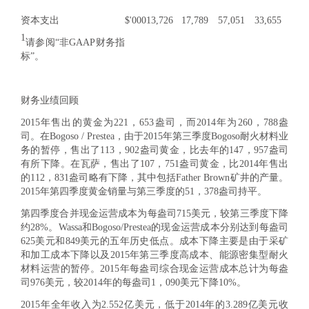
资本支出
$'000
13,726
17,789
57,051
33,655
1
请参阅“非GAAP财务指
标”。
财务业绩回顾
2015年售出的黄金为221，653盎司，而2014年为260，788盎
司。在Bogoso / Prestea，由于2015年第三季度Bogoso耐火材料业
务的暂停，售出了113，902盎司黄金，比去年的147，957盎司
有所下降。在瓦萨，售出了107，751盎司黄金，比2014年售出
的112，831盎司略有下降，其中包括Father Brown矿井的产量。
2015年第四季度黄金销量与第三季度的51，378盎司持平。
第四季度合并现金运营成本为每盎司715美元，较第三季度下降
约28%。Wassa和Bogoso/Prestea的现金运营成本分别达到每盎司
625美元和849美元的五年历史低点。成本下降主要是由于采矿
和加工成本下降以及2015年第三季度高成本、能源密集型耐火
材料运营的暂停。2015年每盎司综合现金运营成本总计为每盎
司976美元，较2014年的每盎司1，090美元下降10%。
2015年全年收入为2.552亿美元，低于2014年的3.289亿美元收