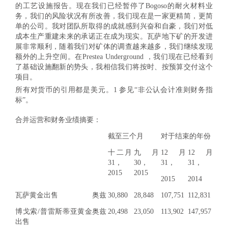
的工艺设施报告。现在我们已经暂停了Bogoso的耐火材料业
务，我们的风险状况有所改善，我们现在是一家更精简，更简
单的公司。我对团队所取得的成就感到兴奋和自豪，我们对低
成本生产重建未来的承诺正在成为现实。瓦萨地下矿的开发进
展非常顺利，随着我们对矿体的调查越来越多，我们继续发现
额外的上升空间。在Prestea Underground ，我们现在已经看到
了基础设施翻新的势头，我相信我们将按时、按预算交付这个
项目。
所有对货币的引用都是美元。
1 参见“非公认会计准则财务指
标”。
合并运营和财务业绩摘要：
截至三个月
对于结束的年份
十二月
九月
12月
12月
31，
30，
31，
31，
2015
2015
2015
2014
瓦萨黄金出售
奥兹
30,880
28,848
107,751
112,831
博戈索/普雷斯蒂亚黄金
奥兹
20,498
23,050
113,902
147,957
出售