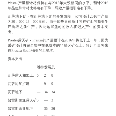
Wassa-产量预计将保持在与2015年大致相同的水平。预计2016
年品位和带材比将略有下降，导致产量指引略有下降。
瓦萨地下
矿 - 在瓦萨地下矿的开发阶段，公司预计2016年产量
为20，000-25，000盎司。由于这些盎司预计将在矿山的商业生
产阶段之前生产，因此这些盎司的收入将记入产生的资本支
出。
Prestea露天矿 - Prestea
的产量预计在2016年将低于上一年，因为
采矿预计将完全集中在低成本的非耐火矿石上。预计产量将来
自Prestea South物业的卫星坑。
资本支出
维持
发展
总
瓦萨露天和加工厂
6
2
8
瓦萨尾矿扩建
—
9
9
瓦萨地下
—
34
34
普雷斯蒂亚露天矿
3
—
3
普雷斯蒂亚地下
—
36
36