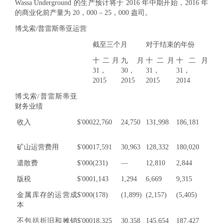
Wassa Underground 的生产预计将于 2016 年中期开始，2016 年
的商业化前产量为 20，000 – 25，000 盎司。
博戈索/普雷斯蒂亚运营
截至三个月
对于结束的年份
十二月
九月
十二月
十二月
31，
30，
31，
31，
2015
2015
2015
2014
博戈索/普雷斯蒂亚
财务业绩
收入
$'000
22,760
24,750
131,998
186,181
矿山运营费用
$'000
17,591
30,963
128,332
180,020
遣散费
$'000
(231)
—
12,810
2,844
版税
$'000
1,143
1,294
6,669
9,315
金属库存的运营成
$'000
(178)
(1,899)
(2,157)
(5,405)
本
不包括折旧和摊销
$'000
18,325
30,358
145,654
187,427