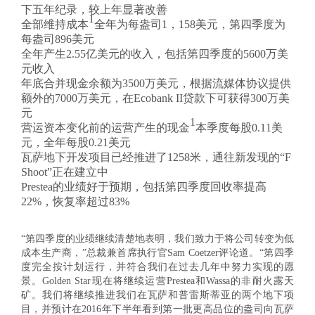
下五年纪录，较上年显著改善
1
全部维持成本
全年为每盎司1，158美元，第四季度为
每盎司896美元
全年产生2.55亿美元的收入，包括第四季度的5600万美
元收入
年底合并现金余额为3500万美元，根据流媒体协议提供
额外的7000万美元，在Ecobank II贷款下可获得300万美
元
1
营运资本变化前的运营产生的现金
本季度每股0.11美
元，全年每股0.21美元
瓦萨地下开发项目已经推进了1258米，通往新发现的“F
Shoot”正在建立中
Prestea的业绩好于预期，包括第四季度回收率提高
22%，恢复率超过83%
“第四季度的业绩继续清楚地表明，我们致力于将公司转变为低
成本生产商，”
总裁兼首席执行官Sam Coetzer评论道。
“第四季
度完全按计划运行，并符合我们在过去几年中努力实现的愿
景。Golden Star现在将继续运营Prestea和Wassa的非耐火露天
矿。我们将继续推进我们在瓦萨和普雷斯蒂亚的两个地下项
目，并预计在2016年下半年看到第一批更高品位的盎司向瓦萨