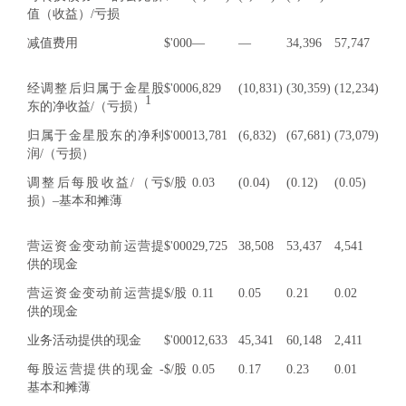
值（收益）/亏损
减值费用
$'000
—
—
34,396
57,747
经调整后归属于金星股
$'000
6,829
(10,831)
(30,359)
(12,234)
1
东的净收益/（亏损）
归属于金星股东的净利
$'000
13,781
(6,832)
(67,681)
(73,079)
润/（亏损）
调整后每股收益/（亏
$/股
0.03
(0.04)
(0.12)
(0.05)
损）–基本和摊薄
营运资金变动前运营提
$'000
29,725
38,508
53,437
4,541
供的现金
营运资金变动前运营提
$/股
0.11
0.05
0.21
0.02
供的现金
业务活动提供的现金
$'000
12,633
45,341
60,148
2,411
每股运营提供的现金 -
$/股
0.05
0.17
0.23
0.01
基本和摊薄