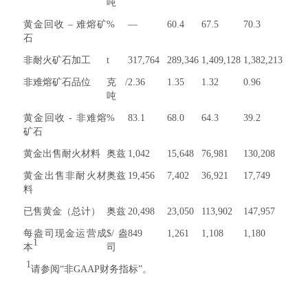
吨
黄金回收 – 难熔矿
%
—
60.4
67.5
70.3
石
非耐火矿石加工
t
317,764
289,346
1,409,128
1,382,213
非难熔矿石品位
克/
2.36
1.35
1.32
0.96
吨
黄金回收 - 非难熔
%
83.1
68.0
64.3
39.2
矿石
黄金出售耐火材料
奥兹
1,042
15,648
76,981
130,208
黄金出售非耐火材
奥兹
19,456
7,402
36,921
17,749
料
已售黄金（总计）
奥兹
20,498
23,050
113,902
147,957
每盎司现金运营成
$/盎
849
1,261
1,108
1,180
1
本
司
1
请参阅“非GAAP财务指标”。