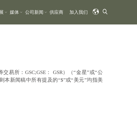
展
媒体
公司新闻
供应商
加入我们
所：GSC;GSE： GSR）（
“金星”或“公
则本新闻稿中所有提及的“$”或“美元”均指美