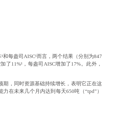
成本¹和每盎司AISC¹而言，两个结果（分别为847
11%¹，每盎司AISC增加了17%。此外，
续超出预期，同时资源基础持续增长，表明它正在这
能力在未来几个月内达到每天650吨（“tpd”）