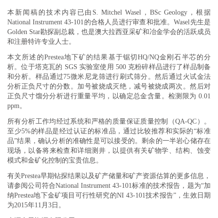
本新闻稿的技术内容已由S. Mitchel Wasel，BSc Geology，根据
National Instrument 43-101的合格人员进行审查和批准。Wasel先生是
Golden Star勘探副总裁，也是澳大拉西亚采矿和冶金学会的活跃成员
和注册特许专业人士。
本文所述的Prestea地下矿的结果基于锯切HQ/NQ金刚石半芯的分
析。位于塔克瓦的 SGS 实验室使用 500 克粉碎样品进行了样品制备
和分析。样品通过75微米尼龙筛进行刷式筛分。然后通过火试金法
分析正负尺寸的分数。加号被烧成灭绝，减号被烧成两次。然后对
正负尺寸馏分分析进行重量平均，以确定总金含量。检测限为 0.01
ppm。
所有分析工作均经过系统和严格的质量保证质量控制（QA-QC）。
至少5%的样品是经过认证的标准品，通过比较推荐和实际的“标准
品”结果，确认分析的准确性是可以接受的。剩余的一半岩心储存在
现场，以备将来检查和详细测井，以提供有关矿物学、结构、蚀变
模式和金矿化控制的宝贵信息。
有关Prestea早期钻探结果以及矿产储量和矿产资源估算的更多信息，
请参阅公司符合National Instrument 43-101标准的技术报告，题为“加
纳Prestea地下金矿项目可行性研究的NI 43-101技术报告”，生效日期
为2015年11月3日。