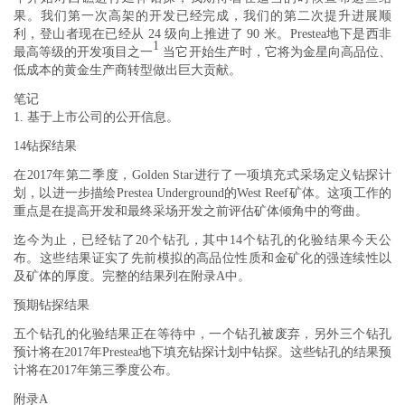
果。我们第一次高架的开发已经完成，我们的第二次提升进展顺
利，登山者现在已经从 24 级向上推进了 90 米。Prestea地下是西非
1
最高等级的开发项目之一
当它开始生产时，它将为金星向高品位、
低成本的黄金生产商转型做出巨大贡献。
笔记
1. 基于上市公司的公开信息。
14
钻探结果
在2017年第二季度，Golden Star进行了一项填充式采场定义钻探计
划，以进一步描绘Prestea Underground的West Reef矿体。这项工作的
重点是在提高开发和最终采场开发之前评估矿体倾角中的弯曲。
迄今为止，已经钻了20个钻孔，其中14个钻孔的化验结果今天公
布。这些结果证实了先前模拟的高品位性质和金矿化的强连续性以
及矿体的厚度。完整的结果列在附录A中。
预期钻探结果
五个钻孔的化验结果正在等待中，一个钻孔被废弃，另外三个钻孔
预计将在2017年Prestea地下填充钻探计划中钻探。这些钻孔的结果预
计将在2017年第三季度公布。
附录A