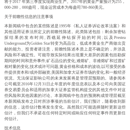
将于2017 年第三季度实现商业生产。2017年的黄金产量预计为255，
000-280，000盎司，现金运营成本为每盎司780-860美元。
关于前瞻性信息的注意事项
本新闻稿中包含的某些陈述是1995年《私人证券诉讼改革法案》和
其他适用证券法所定义的前瞻性陈述。此类陈述包括：剩余加密钻
探结果的发布时间;西礁延伸钻探开始的时间;以及Prestea
Underground为Golden Star转变为高品位，低成本黄金生产商做出贡
献的能力。投资者请注意，前瞻性陈述本质上是不确定的，并涉及
风险和不确定性。可能导致实际结果出现重大差异的因素包括勘探
期间的时间和意外事件;矿石品位的变化;难熔矿、非难熔矿和过渡矿
相对量的变化;技术或许可问题;黄金价格和成本的波动;以可接受的条
件提供资本和/或外部融资;美国和加拿大证券市场的变化;和一般经济
状况。无法保证影响公司的未来发展将是管理层预期的。请参阅本
公司截至2016年12月31日止年度的年度信息表以及本公司向美国证
券交易委员会和适用的加拿大证券监管机构提交的其他文件中对这
些风险和其他因素的讨论。本新闻稿中包含的预测构成管理层截至
本新闻稿发布之日对所涉事项的当前估计。我们预计，随着收到新
的信息，这些估计数将发生变化。虽然我们可能选择随时更新这些
估计，但我们不承诺在任何特定时间或响应任何特定事件而更新任
何估计。
技术信息