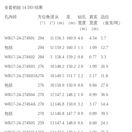
全套初始 14 DD 结果
孔内径
方位角
浸
从
至
钻孔
真实
品位
（°）
(°)
（m）
（m）
宽度
宽度
（金克/吨）
（m）
（m）
WR17-24-274S01
294
11
156.3
160.9
4.6
4.54
5.7
包括
294
11
159.2
160.3
1.1
1.09
12.7
WR17-24-274S02
284
3
158.4
159.2
0.8
0.77
3.3
WR17-24-274S03
276
10
148.2
150.2
2.0
1.99
26.9
WR17-24-274S03A
276
10
149.5
151.7
2.2
2.17
11.8
包括
276
10
150.0
150.9
0.8
0.84
27.0
WR17-24-274S04
270
12
147.2
148.2
1.0
0.99
36.6
WR17-24-274S4A
270
12
146.8
150.0
3.2
3.17
14.4
包括
270
12
146.8
147.7
0.9
0.89
39.5
WR17-24-274S05
259
13
147.4
148.0
0.6
0.60
24.1