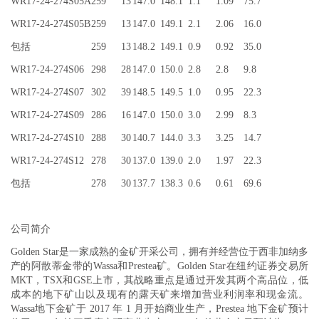
WR17-24-274S05A
259
13
147.0
148.1
1.1
1.09
75.7
WR17-24-274S05B
259
13
147.0
149.1
2.1
2.06
16.0
包括
259
13
148.2
149.1
0.9
0.92
35.0
WR17-24-274S06
298
28
147.0
150.0
2.8
2.8
9.8
WR17-24-274S07
302
39
148.5
149.5
1.0
0.95
22.3
WR17-24-274S09
286
16
147.0
150.0
3.0
2.99
8.3
WR17-24-274S10
288
30
140.7
144.0
3.3
3.25
14.7
WR17-24-274S12
278
30
137.0
139.0
2.0
1.97
22.3
包括
278
30
137.7
138.3
0.6
0.61
69.6
公司简介
Golden Star是一家成熟的金矿开采公司，拥有并经营位于西非加纳多
产的阿散蒂金带的Wassa和Prestea矿。Golden Star在纽约证券交易所
MKT，TSX和GSE上市，其战略重点是通过开发其两个高品位，低
成本的地下矿山以及现有的露天矿来增加营业利润率和现金流。
Wassa地下金矿于 2017 年 1 月开始商业生产，Prestea 地下金矿预计