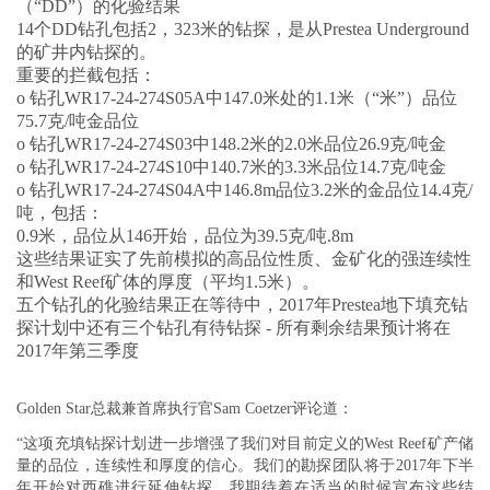
（“DD”）的化验结果
14个DD钻孔包括2，323米的钻探，是从Prestea Underground
的矿井内钻探的。
重要的拦截包括：
o 钻孔WR17-24-274S05A中147.0米处的1.1米（“米”）品位
75.7克/吨金品位
o 钻孔WR17-24-274S03中148.2米的2.0米品位26.9克/吨金
o 钻孔WR17-24-274S10中140.7米的3.3米品位14.7克/吨金
o 钻孔WR17-24-274S04A中146.8m品位3.2米的金品位14.4克/
吨，包括：
0.9米，品位从146开始，品位为39.5克/吨.8m
这些结果证实了先前模拟的高品位性质、金矿化的强连续性
和West Reef矿体的厚度（平均1.5米）。
五个钻孔的化验结果正在等待中，2017年Prestea地下填充钻
探计划中还有三个钻孔有待钻探 - 所有剩余结果预计将在
2017年第三季度
Golden Star总裁兼首席执行官Sam Coetzer评论道：
“这项充填钻探计划进一步增强了我们对目前定义的West Reef矿产储
量的品位，连续性和厚度的信心。我们的勘探团队将于2017年下半
年开始对西礁进行延伸钻探，我期待着在适当的时候宣布这些结