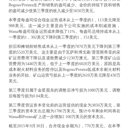
Bogoso/Prestea生产和销售的盎司减少。金价的持续下跌和销售
的盎司减少使第三季度的收入减少至5650万美元。
本季度每盎司综合现金运营成本从上一季度的1，113美元降至
988美元。这一减少主要是由于公司实施的成本削减措施，
Wassa每盎司现金运营成本降低了11%。每盎司总维持成本从上
一季度的1，302美元下降到第三季度的1，151美元。
折旧和摊销前销售成本从上一季度的7870万美元下降到第三季
度的5520万美元。这主要是由于瓦萨和博戈索/普雷斯蒂亚的采
矿运营费用下降以及遣散费减少1230万澳元。第三季度矿山运
营费用为5440万美元，低于上一季度的6020万美元，原因是高
成本耐火材料业务的暂停以及Bogoso/Prestea低成本非耐火材料
业务的开始。矿山运营亏损从上一季度的2610万美元降至430万
美元。
第三季度归属于金星股东的调整后净亏损为1080万美元，调整
后每股亏损为0.04美元。
第三季度营运资本变化前的运营提供的现金为3850万美元，第
三季度的资本支出总额为1780万美元。预计今年剩余时间将在
Wassa和Prestea矿上进一步增加2 100万美元的资本支出。
截至2015年9月30日，合并现金余额为2，770万美元。在本季