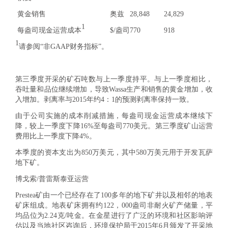
黄金销售
奥兹
28,848
24,829
1
每盎司现金运营成本
$/盎司
770
918
1
请参阅“非GAAP财务指标”。
第三季度开采的矿石吨数与上一季度持平。与上一季度相比，
吞吐量和品位继续增加，导致Wassa生产和销售的黄金增加，收
入增加。剥离率与2015年约4：1的预测剥离率保持一致。
由于公司实施的成本削减措施，每盎司现金运营成本继续下
降，较上一季度下降16%至每盎司770美元。第三季度矿山运营
费用比上一季度下降4%。
本季度的资本支出为850万美元，其中580万美元用于开发瓦萨
地下矿。
博戈索/普雷斯泰亚运营
Prestea矿由一个已经存在了100多年的地下矿井以及相邻的地表
矿床组成。地表矿床拥有约122，000盎司非耐火矿产储量，平
均品位为2.24克/吨金。在金星进行了广泛的环境和社区影响评
估以及当地社区咨询后，环境保护局于2015年6月颁发了开采地