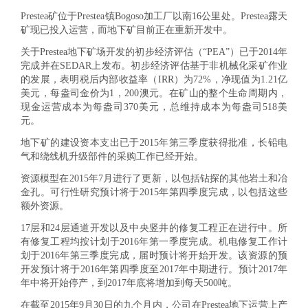
Prestea矿位于Prestea镇Bogoso加工厂以南16公里处。Prestea露天
矿现已投入运营，而地下矿目前正在重新开发中。
关于Prestea地下矿场开发的初步经济评估（“PEA”）已于2014年
完成并在SEDAR上发布。初步经济评估基于非机械化采矿作业
的发展，表明税后内部收益率（IRR）为72%，净现值为1.21亿
美元，每盎司金价为1，200澳元。在矿山的整个生命周期内，
现金运营成本为每盎司370美元，总维持成本为每盎司518美
元。
地下矿的建设资本支出已于2015年第三季度获得批准，长铅电
气和绕线机升级部件的采购工作已经开始。
资源模型在2015年7月进行了更新，以包括钻探的其他岩土和冶
金孔。可行性研究预计将于2015年第四季度完成，以包括这些
额外资源。
17层和24层通道开发以及中央竖井的修复工程正在进行中。所
有修复工程均按计划于2016年第一季度完成。机电修复工作计
划于2016年第三季度完成，届时预计将开始开发。该资源的预
开发预计将于2016年第四季度至2017年中期进行。预计2017年
年中将开始停产，到2017年底将增加到每天500吨。
在截至2015年9月30日的九个月内，公司在Prestea地下运营上产