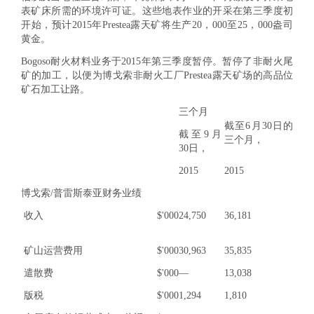
表矿床所需的环境许可证。这些地表作业的开采在第三季度初
开始，预计2015年Prestea露天矿将生产20，000至25，000盎司
黄金。
Bogoso耐火材料业务于2015年第三季度暂停。暂停了非耐火尾
矿的加工，以便为博戈索非耐火工厂Prestea露天矿场的高品位
矿石加工让路。
三个月
截至6月30日的
截至9月
三个月，
30日，
2015
2015
博戈索/普雷斯泰亚财务业绩
收入
$'000
24,750
36,181
矿山运营费用
$'000
30,963
35,835
遣散费
$'000
—
13,038
版税
$'000
1,294
1,810