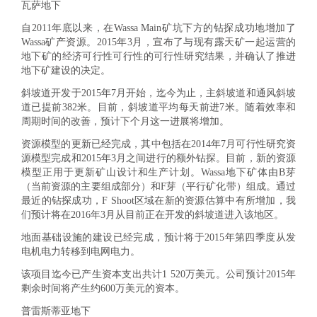
瓦萨地下
自2011年底以来，在Wassa Main矿坑下方的钻探成功地增加了
Wassa矿产资源。2015年3月，宣布了与现有露天矿一起运营的
地下矿的经济可行性可行性的可行性研究结果，并确认了推进
地下矿建设的决定。
斜坡道开发于2015年7月开始，迄今为止，主斜坡道和通风斜坡
道已提前382米。目前，斜坡道平均每天前进7米。随着效率和
周期时间的改善，预计下个月这一进展将增加。
资源模型的更新已经完成，其中包括在2014年7月可行性研究资
源模型完成和2015年3月之间进行的额外钻探。目前，新的资源
模型正用于更新矿山设计和生产计划。Wassa地下矿体由B芽
（当前资源的主要组成部分）和F芽（平行矿化带）组成。通过
最近的钻探成功，F Shoot区域在新的资源估算中有所增加，我
们预计将在2016年3月从目前正在开发的斜坡道进入该地区。
地面基础设施的建设已经完成，预计将于2015年第四季度从发
电机电力转移到电网电力。
该项目迄今已产生资本支出共计1 520万美元。公司预计2015年
剩余时间将产生约600万美元的资本。
普雷斯蒂亚地下