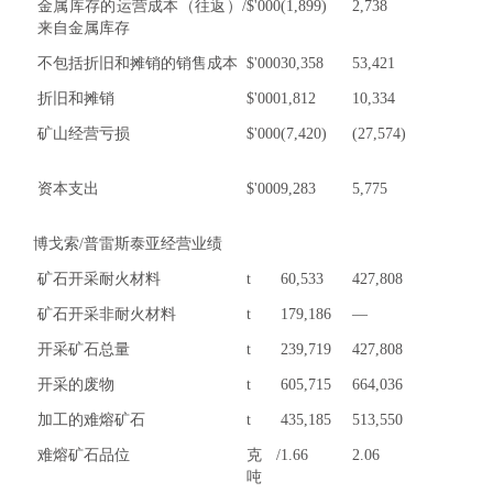
金属库存的运营成本（往返）/
$'000
(1,899)
2,738
来自金属库存
不包括折旧和摊销的销售成本
$'000
30,358
53,421
折旧和摊销
$'000
1,812
10,334
矿山经营亏损
$'000
(7,420)
(27,574)
资本支出
$'000
9,283
5,775
博戈索/普雷斯泰亚经营业绩
矿石开采耐火材料
t
60,533
427,808
矿石开采非耐火材料
t
179,186
—
开采矿石总量
t
239,719
427,808
开采的废物
t
605,715
664,036
加工的难熔矿石
t
435,185
513,550
难熔矿石品位
克/
1.66
2.06
吨