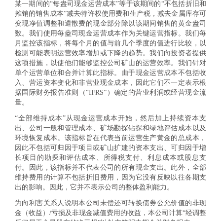
某一期间的“每盎司现金运营成本”等于该期间的“不包括折旧和
摊销的销售成本”减去特许权使用费和生产税，减去金属库存可
变现净值调整和遣散费的现金部分除以该期间销售的黄金盎司
数。我们使用每盎司现金运营成本作为关键运营指标。我们每
月监控该指标，将每个月的值与前几个季度的值进行比较，以
检测可能表明运营效率增加或下降的趋势。我们向投资者提供
这项措施，以使他们能够监控公司矿山的运营效率。我们针对
单个运营单位和合并计算此指标。由于现金运营成本不包括收
入、营运资本变化和非营业现金成本，因此它们不一定表示根
据国际财务报告准则（“IFRS”）确定的营业利润或经营现金流
量。
“全部维持成本”从现金运营成本开始，然后加上持续资本支
出、公司一般和管理成本、矿场勘探钻探和绿地评估成本以及
环境恢复成本。该指标旨在代表当前运营生产黄金的总成本，
因此不包括可归因于项目或矿山扩建的资本支出、可归因于增
长项目的勘探和评估成本、所得税支付、利息成本或股息支
付。因此，该指标并不代表公司的所有现金支出。此外，全部
维持费用的计算不包括折旧费用，因为它没有反映以往各期支
出的影响。因此，它并不表示公司的整体盈利能力。
为向利害关系人说明本公司未偿还可转换债券公允价值的非现
金（收益）/亏损及非现金减值费用的收益，本公司计算“经调整