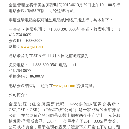
金星管理层将于美国东部时间2015年10月29日上午10：00举行
电话会议和网络直播，讨论这些结果。
季度业绩电话会议可通过电话或网络广播进行，具体如下：
与会者 - 免费电话： +1 888 390 0605与会者 - 收费电话： +1
416 764 8609
会议ID： 63863007
网播：
www.gsr.com
通话录音将在2015 年 11 月 5 日之前通过拨打：
免费电话： +1 888 390 0541 电话： +1
416 764 8677
重播密码： 863007#
电话会议结束后，还将在
www.gsr.com
提供网播。
公司简介：
金星资源（纽交所股票代码：GSS;多伦多证券交易所：
GSC;GSE：GSR）（“金星”或“公司”）是一家成熟的金矿开采
公司，在加纳多产的阿散蒂金带上拥有两个生产矿山，瓦萨和
博戈索/普雷斯泰亚。2014年，金星生产了261，000盎司黄金。
公司获得资金，用于在现有露天矿运营下方开发地下矿山，预