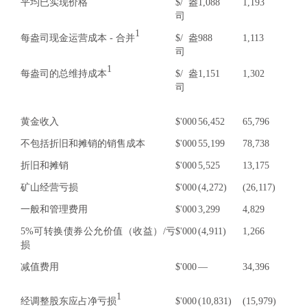
平均已实现价格
$/盎
1,088
1,193
司
1
每盎司现金运营成本 - 合并
$/盎
988
1,113
司
1
每盎司的总维持成本
$/盎
1,151
1,302
司
黄金收入
$'000
56,452
65,796
不包括折旧和摊销的销售成本
$'000
55,199
78,738
折旧和摊销
$'000
5,525
13,175
矿山经营亏损
$'000
(4,272)
(26,117)
一般和管理费用
$'000
3,299
4,829
5%可转换债券公允价值（收益）/亏
$'000
(4,911)
1,266
损
减值费用
$'000
—
34,396
1
经调整股东应占净亏损
$'000
(10,831)
(15,979)