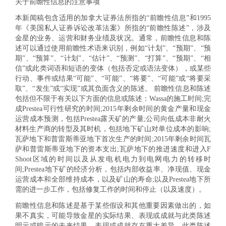
关于前瞻性信息的注意事项
本新闻稿包含适用的加拿大证券法所指的“前瞻性信息”和1995
年《美国私人证券诉讼改革法案》所指的“前瞻性陈述”，涉及
金星的业务、运营和财务业绩及状况。通常，前瞻性信息和陈
述可以通过使用前瞻性术语来识别，例如“计划”、“预期”、“预
期”、“预算”、“计划”、“估计”、“预测”、“打算”、“预期”、“相
信”或此类词语和短语的变体（包括否定或语法变体），或某些
行动、事件或结果“可能”、“可能”、“将要”、“可能”或“将要采
取”、“发生”或“实现”或其负面含义的陈述。 前瞻性信息和陈述
包括但不限于有关以下方面的信息或陈述：Wassa的施工时间;完
成Prestea可行性研究的时间;2015年剩余时间的黄金产量和现金
运营成本预测，包括Prestea露天矿的产量;公司向低成本非耐火
材料生产商的转型及其时机，包括地下矿山对单位成本的影响;
瓦萨地下和普雷斯蒂亚地下首次生产的时间;2015年剩余时间瓦
萨和普雷斯蒂亚地下的资本支出;瓦萨地下的推进速度和进入F
Shoot区域的时间以及从发电机电力到电网电力的转移时
间;Prestea地下矿的经济分析，包括内部收益率、净现值、现金
运营成本和全部维持成本，以及矿山的寿命;以及Prestea地下所
需的进一步工作，包括修复工作的时间和停止（以及速度）。
前瞻性信息和陈述是基于某些假设和其他重要因素做出的，如
果不真实，可能导致金星的实际结果、表现或成就与此类陈述
明示或暗示的未来结果、表现或成就存在重大差异。此类陈述