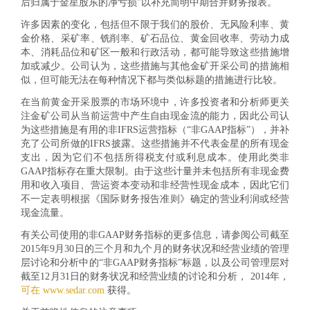
后归属于金星股东的净亏损”以补充简明中期合并财务报表。
许多因素的变化，包括但不限于我们的股价、无风险利率、黄
金价格、采矿率、铣削率、矿石品位、黄金回收率、劳动力成
本、消耗品位和矿区一般和行政活动，都可能导致这些措施增
加或减少。公司认为，这些措施与其他金矿开采公司的措施相
似，但可能无法在每种情况下都与类似标题的措施进行比较。
在当前黄金开采股票的市场环境中，许多投资者和分析师更关
注金矿公司从当前运营中产生自由现金流的能力，因此公司认
为这些措施是有用的非IFRS运营指标（“非GAAP指标”），并补
充了公司所做的IFRS披露。这些措施并不代表金星的所有现金
支出，因为它们不包括所得税支付或利息成本。使用此类非
GAAP指标存在重大限制。由于这些计量并未包括所有非现金费
用和收入项目、营运资本变动和非经营性现金成本，因此它们
不一定表明根据《国际财务报告准则》确定的营业利润或经营
现金流量。
有关公司使用的非GAAP财务指标的更多信息，请参阅公司截至
2015年9月30日的三个月和九个月的财务状况和经营业绩的管理
层讨论和分析中的“非GAAP财务指标”标题，以及公司管理层对
截至12月31日的财务状况和经营业绩的讨论和分析， 2014年，
可在 www.sedar.com
获得。