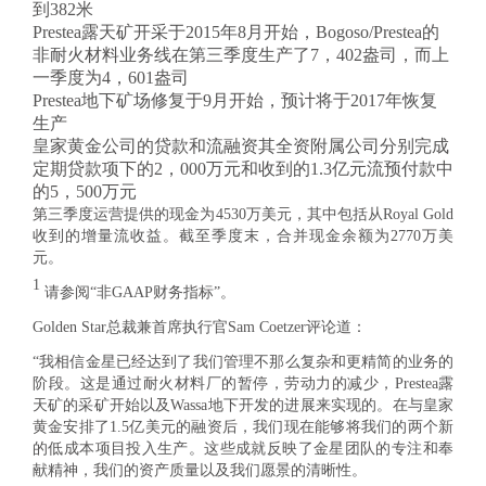
到382米
Prestea露天矿开采于2015年8月开始，Bogoso/Prestea的
非耐火材料业务线在第三季度生产了7，402盎司，而上
一季度为4，601盎司
Prestea地下矿场修复于9月开始，预计将于2017年恢复
生产
皇家黄金公司的贷款和流融资其全资附属公司分别完成
定期贷款项下的2，000万元和收到的1.3亿元流预付款中
的5，500万元
第三季度运营提供的现金为4530万美元，其中包括从Royal Gold
收到的增量流收益。截至季度末，合并现金余额为2770万美
元。
1
请参阅“非GAAP财务指标”。
Golden Star总裁兼首席执行官Sam Coetzer评论道：
“我相信金星已经达到了我们管理不那么复杂和更精简的业务的
阶段。这是通过耐火材料厂的暂停，劳动力的减少，Prestea露
天矿的采矿开始以及Wassa地下开发的进展来实现的。在与皇家
黄金安排了1.5亿美元的融资后，我们现在能够将我们的两个新
的低成本项目投入生产。这些成就反映了金星团队的专注和奉
献精神，我们的资产质量以及我们愿景的清晰性。