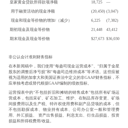
皇家黄金贷款所得款项净额
18,725
—
用于融资活动的现金净额
(20,450)
(3,047)
现金和现金等价物的增加/（减少）
6,225
(7,382)
期初现金及现金等价物
21,448
43,412
期末现金及现金等价物
$
27,673
$
36,030
非公认会计准则财务指标
在本新闻稿中，我们使用“每盎司现金运营成本”、“归属于金星
股东的调整后净亏损”和“每盎司总维持成本”等术语。这些应被
视为适用的加拿大和美国证券法中定义的非GAAP财务指标，不
应单独考虑或替代根据GAAP编制的绩效指标。
运营报表中的“不包括折旧和摊销的销售成本”包括所有矿场运
营成本，包括采矿、矿石加工、维护、在制品库存变更、矿场
间接费用以及生产税、特许权使用费和副产品贷项的成本，但
不包括勘探成本、物业持有成本、公司办公室一般和管理费
用、外汇损益、 资产出售损益、利息支出、衍生品损益、投资
损益和所得税费用/收益。