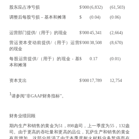
股东应占净亏损
$'000
(6,832)
(61,503)
调整后每股亏损 – 基本和摊薄
$
(0.04)
(0.06)
运营部门提供/（用于）的现金
$'000
45,341
(2,664)
营运资本变动前提供/（用于）运营
$'000
38,508
(8,670)
的现金
每股运营提供/（用于）的现金 - 基
$
0.17
(0.01)
本和摊薄
资本支出
$'000
17,789
12,754
1
请参阅“非GAAP财务指标”。
财务业绩回顾
期内生产和销售的黄金为51，898盎司，上一季度为55，132盎
司。由于更高的吞吐量和更高的品位，瓦萨生产和销售的黄金
有所增加，这部分抵消了由于本季度耐火材料业务暂停而在