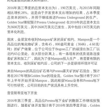
耗电量较高的耐火材料操作。
2016年第三季度的总资本支出为1，190万美元，与2015年同期
相比增长28%。这是由于开发资本支出增加的结果，占本季度
总资本的96%，并用于继续推进Prestea Underground 的生产。
Golden Star继续预计Prestea Underground 在2016年的总资本支出
为3600万美元，其中2600万美元已发生，其中包括130万美元的
资本化利息。
期末，金星宣布收到Mampon矿床的采矿租约。Mampon是一个
高品位的氧化物矿床，含有45，000盎司黄金（304Kt，4.60克/
吨）的矿产储量，位于公司位于Bogoso工厂的碳浸出加工厂以
北约65公里处。在大部分距离上，有一条现有的优质道路连接
着矿床和加工厂，因此为了使Mampon投入生产，将需要有限的
资本支出。收到采矿租约后，公司的下一步是获得环境许可证
来自Mampon的高品位矿石将与Prestea露天矿的矿石混合，预计
将在2017年增加Golden Star的现金流。Golden Star预计将于2017
年上半年开始开采Mampon，因此根据Wassa业务和Prestea地下
可行性研究，公司目前的生产状况具有上升空间。
普雷斯蒂亚地下开发
2016年第三季度，高品位Prestea地下金矿的翻新工作继续按预
期进行。随着矿体开发预计将于2016年第四季度开始，Golden