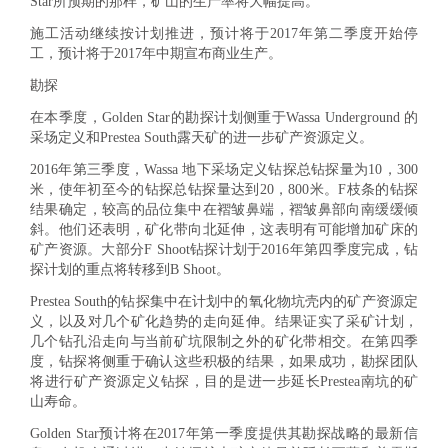
Star所预期的那样，矿山的生产率将大幅提高。
施工活动继续按计划推进，预计将于2017年第二季度开始停
工，预计将于2017年中期宣布商业生产。
勘探
在本季度，Golden Star的勘探计划侧重于Wassa Underground 的
采场定义和Prestea South露天矿的进一步矿产资源定义。
2016年第三季度，Wassa 地下采场定义钻探总钻探量为10，300
米，使年初至今的钻探总钻探量达到20，800米。F枝条的钻探
结果确定，较高的品位集中在褶皱鼻端，褶皱鼻部向南缓缓倾
斜。他们还表明，矿化带向北延伸，这表明有可能增加矿床的
矿产资源。大部分F Shoot钻探计划于2016年第四季度完成，钻
探计划的重点将转移到B Shoot。
Prestea South的钻探集中在计划中的氧化物坑壳内的矿产资源定
义，以及对几个矿化趋势的走向延伸。结果证实了采矿计划，
几个钻孔沿走向与当前矿坑限制之外的矿化带相交。在第四季
度，钻探将侧重于确认这些积极的结果，如果成功，勘探团队
将进行矿产资源定义钻探，目的是进一步延长Prestea南坑的矿
山寿命。
Golden Star预计将在2017年第一季度提供其勘探战略的最新信