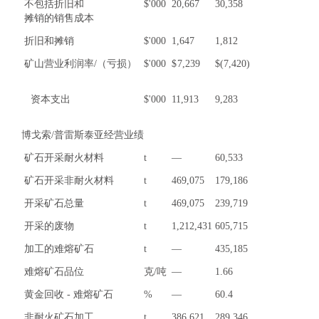
不包括折旧和
$'000
20,667
30,358
摊销的销售成本
折旧和摊销
$'000
1,647
1,812
矿山营业利润率/（亏损）
$'000
$
7,239
$
(7,420)
资本支出
$'000
11,913
9,283
博戈索/普雷斯泰亚经营业绩
矿石开采耐火材料
t
—
60,533
矿石开采非耐火材料
t
469,075
179,186
开采矿石总量
t
469,075
239,719
开采的废物
t
1,212,431
605,715
加工的难熔矿石
t
—
435,185
难熔矿石品位
克/吨
—
1.66
黄金回收 - 难熔矿石
%
—
60.4
非耐火矿石加工
t
386,621
289,346