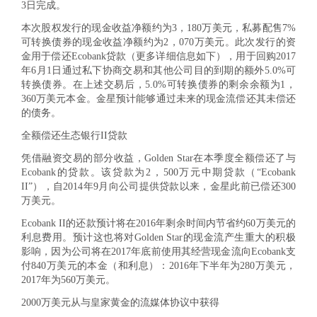
3日完成。
本次股权发行的现金收益净额约为3，180万美元，私募配售7%
可转换债券的现金收益净额约为2，070万美元。此次发行的资
金用于偿还Ecobank贷款（更多详细信息如下），用于回购2017
年6月1日通过私下协商交易和其他公司目的到期的额外5.0%可
转换债券。在上述交易后，5.0%可转换债券的剩余余额为1，
360万美元本金。金星预计能够通过未来的现金流偿还其未偿还
的债务。
全额偿还生态银行II贷款
凭借融资交易的部分收益，Golden Star在本季度全额偿还了与
Ecobank的贷款。该贷款为2，500万元中期贷款（“Ecobank
II”），自2014年9月向公司提供贷款以来，金星此前已偿还300
万美元。
Ecobank II的还款预计将在2016年剩余时间内节省约60万美元的
利息费用。预计这也将对Golden Star的现金流产生重大的积极
影响，因为公司将在2017年底前使用其经营现金流向Ecobank支
付840万美元的本金（和利息）：2016年下半年为280万美元，
2017年为560万美元。
2000万美元从与皇家黄金的流媒体协议中获得