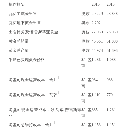
操作摘要
2016
2015
瓦萨主坑金出售
奥兹
20,229
28,848
瓦萨地下黄金出售
奥兹
2,202
—
出售博戈索/普雷斯蒂亚黄金
奥兹
22,930
23,050
黄金总销量
奥兹
45,361
51,898
黄金总产量
奥兹
44,974
51,898
平均已实现黄金价格
$/盎
1,286
1,088
司
1
每盎司现金运营成本 – 合并
$/盎
964
988
司
1
每盎司现金运营成本 – 瓦萨
$/盎
1,110
770
司
每盎司现金运营成本 - 波戈索/普雷斯蒂
$/盎
835
1,261
1
亚
司
1
每盎司总维持成本 – 合并
$/盎
1,153
1,151