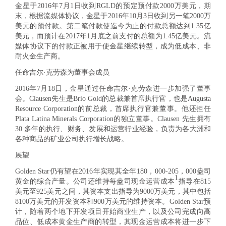
金星于2016年7月1日收到RGLD的预定预付款2000万美元，期
末，根据流媒体协议，金星于2016年10月3日收到另一笔2000万
美元的预付款。第二笔付款使迄今为止的付款总额达到1.35亿
美元，而预计在2017年1月底之前支付的总额为1.45亿美元。流
媒体协议下的付款正被用于使金星继续转型，成为低成本、非
耐火金生产商。
任命吉尔·克劳森为董事会成员
2016年7月18日，金星通过任命吉尔·克劳森进一步加强了董事
会。Clausen先生是Brio Gold的总裁兼首席执行官，也是Augusta
Resource Corporation的前总裁，首席执行官兼董事。他还担任
Plata Latina Minerals Corporation的独立董事。Clausen 先生拥有
30 多年的执行、财务、发展和运营行业经验，负责为各大洲和
各种商品的矿业公司执行增长战略。
展望
Golden Star仍有望在2016年实现其全年180，000-205，000盎司
1
黄金的综合产量。
公司还维持每盎司现金运营成本
指导在815
美元至925美元之间，其资本支出指导为9000万美元，其中包括
8100万美元的开发资本和900万美元的维持资本。Golden Star预
计，随着两个地下开发项目开始商业生产，以及公司完成向高
品位、低成本黄金生产商的转型，其现金运营成本将进一步下