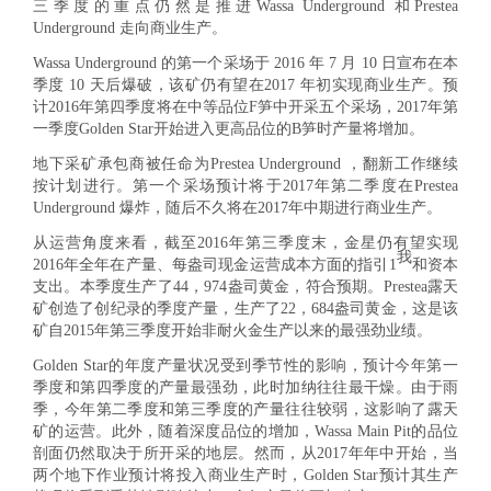
三季度的重点仍然是推进Wassa Underground 和Prestea
Underground 走向商业生产。
Wassa Underground 的第一个采场于 2016 年 7 月 10 日宣布在本
季度 10 天后爆破，该矿仍有望在2017
年初实现商业生产。预
计2016年第四季度将在中等品位F笋中开采五个采场，2017年第
一季度Golden Star开始进入更高品位的B笋时产量将增加。
地下采矿承包商被任命为Prestea Underground ，翻新工作继续
按计划进行。第一个采场预计将于2017年第二季度在Prestea
Underground 爆炸，随后不久将在2017年中期进行商业生产。
从运营角度来看，截至2016年第三季度末，金星仍有望实现
我
2016年全年在产量、每盎司现金运营成本方面的指引1
和资本
支出。本季度生产了44，974盎司黄金，符合预期。Prestea露天
矿创造了创纪录的季度产量，生产了22，684盎司黄金，这是该
矿自2015年第三季度开始非耐火金生产以来的最强劲业绩。
Golden Star的年度产量状况受到季节性的影响，预计今年第一
季度和第四季度的产量最强劲，此时加纳往往最干燥。由于雨
季，今年第二季度和第三季度的产量往往较弱，这影响了露天
矿的运营。此外，随着深度品位的增加，Wassa Main Pit的品位
剖面仍然取决于所开采的地层。然而，从2017年年中开始，当
两个地下作业预计将投入商业生产时，Golden Star预计其生产