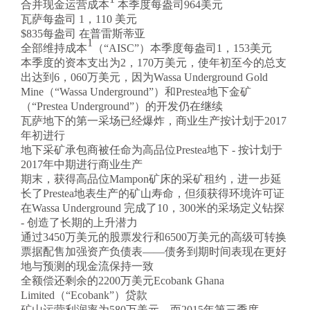
合并现金运营成本
本季度每盎司964美元
瓦萨每盎司
1，110 美元
$835每盎司 在普雷斯蒂亚
1
全部维持成本
（“AISC”）本季度每盎司1，153美元
本季度的资本支出为2，170万美元，使年初至今的总支
出达到6，060万美元，因为Wassa Underground Gold
Mine（“Wassa Underground”）和Prestea地下金矿
（“Prestea Underground”）的开发仍在继续
瓦萨地下的第一采场已经爆炸，商业生产按计划于2017
年初进行
地下采矿承包商被任命为高品位Prestea地下 - 按计划于
2017年中期进行商业生产
期末，获得高品位Mampon矿床的采矿租约，进一步延
长了Prestea地表生产的矿山寿命，但须获得环境许可证
在Wassa Underground 完成了10，300米的采场定义钻探
- 创造了长期的上升潜力
通过3450万美元的股票发行和6500万美元的高级可转换
票据配售加强资产负债表——债务到期时间表现在更好
地与预测的现金流保持一致
全额偿还剩余的2200万美元Ecobank Ghana
Limited（“Ecobank”）贷款
矿山运营利润率为580万美元，而2015年第三季度