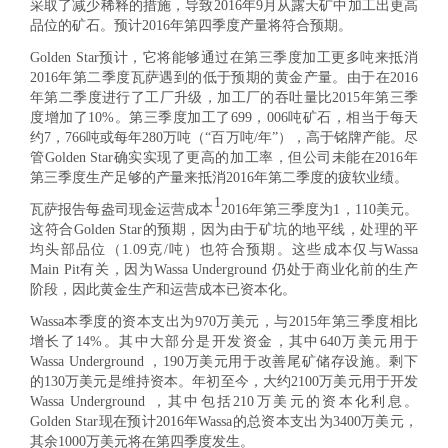
采取了减少稀释的措施，导致2016年9月从露天矿中加工出更高
品位的矿石。预计2016年第四季度产量将符合预期。
Golden Star预计，它将能够通过在第三季度加工更多吨来抵消
2016年第二季度瓦萨遇到的低于预期的黄金产量。由于在2016
年第二季度进行了工厂升级，加工厂的吞吐量比2015年第三季
度增加了10%。第三季度加工了699，006吨矿石，相当于每天
约7，766吨或每年280万吨（“百万吨/年”），高于铭牌产能。尽
管Golden Star确实实现了更高的加工率，但公司未能在2016年
第三季度生产足够的产量来抵消2016年第二季度的疲软业绩。
1
瓦萨报告每盎司现金运营成本
2016年第三季度为1，110美元。
这符合Golden Star的预期，因为由于矿坑的地平线，处理的平
均头部品位（1.09克/吨）也符合预期。这些成本仅与Wassa
Main Pit有关，因为Wassa Underground 仍处于商业化前的生产
阶段，因此黄金生产和运营成本已资本化。
Wassa本季度的资本支出为970万美元，与2015年第三季度相比
增长了14%。其中大部分是开发资金，其中640万美元用于
Wassa Underground ，190万美元用于改善尾矿储存设施。剩下
的130万美元是维持资本。年初至今，大约2100万美元用于开发
Wassa Underground ，其中包括210万美元的资本化利息。
Golden Star现在预计2016年Wassa的总资本支出为3400万美元，
其余1000万美元将在第四季度发生。