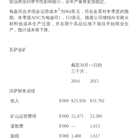
状况将受到季节性影响较小，全年产量将更加稳定。
1
每盎司合并现金运营成本
为964美元，符合金星对本季度的预
期。本季度AISC为每盎司1，153美元。随着公司继续向非耐火
材料低成本生产过渡，并在两个高品位地下项目开始商业生
产，预计成本将下降。
瓦萨金矿
截至30月<>日的
三个月，
2016
2015
沃萨财务业绩
收入
$'000
$
25,958
$
31,702
矿山运营费用
$'000
22,473
23,389
遣散费
$'000
—
1,013
版税
$'000
1,488
1,617