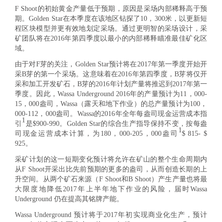
F Shoot的初始黄金产量低于预期，原因是采场内部稀释高于预
期。Golden Star在本季度在该地区钻探了10，300米，以更新短
程区块模型并更有效地划定采场。通过更明智的采场设计，采
矿团队将在2016年第四季度以最小的内部稀释瞄准最佳矿化区
域。
由于对F芽的关注，Golden Star预计将在2017年第一季度开始开
采B芽的第一个采场。这意味着在2016年第四季度，B芽将仅开
采和加工开发矿石，B芽的2016年计划产量将推迟到2017年第一
季度。因此，Wassa Underground 2016年的产量预计为11，000-
15，000盎司，Wassa（露天和地下作业）的总产量预计为100，
000-112，000盎司。Wassa的2016年全年每盎司现金运营成本指
1
引
是$900-990。Golden Star的综合生产指导保持不变，按每盎
1
司现金运营成本计算，为180，000-205，000盎司
$
815- $
925。
采矿计划的这一短期变化预计将允许在矿山的整个生命周期内
从F Shoot开采出比先前预期的更多的盎司，从而创造长期的上
升空间。从两个矿石来源（F Shoot和B Shoot）产生产量也将最
大限度地降低2017年上半年地下作业的风险，届时Wassa
Underground 仍在提高其铭牌产能。
Wassa Underground 预计将于2017年初实现商业化生产，预计