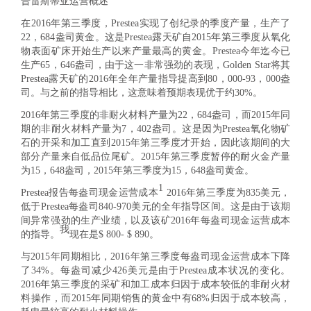
普雷斯蒂亚运营概述
在2016年第三季度，Prestea实现了创纪录的季度产量，生产了
22，684盎司黄金。这是Prestea露天矿自2015年第三季度从氧化
物表面矿床开始生产以来产量最高的黄金。Prestea今年迄今已
生产65，646盎司，由于这一非常强劲的表现，Golden Star将其
Prestea露天矿的2016年全年产量指导提高到80，000-93，000盎
司。与之前的指导相比，这意味着预期表现优于约30%。
2016年第三季度的非耐火材料产量为22，684盎司，而2015年同
期的非耐火材料产量为7，402盎司。这是因为Prestea氧化物矿
石的开采和加工直到2015年第三季度才开始，因此该期间的大
部分产量来自低品位尾矿。2015年第三季度暂停的耐火金产量
为15，648盎司，2015年第三季度为15，648盎司黄金。
1
Prestea报告每盎司现金运营成本
2016年第三季度为835美元，
低于Prestea每盎司840-970美元的全年指导区间。这是由于该期
间异常强劲的生产业绩，以及该矿2016年每盎司现金运营成本
我
的指导。
现在是$ 800- $ 890。
与2015年同期相比，2016年第三季度每盎司现金运营成本下降
了34%。每盎司减少426美元是由于Prestea成本状况的变化。
2016年第三季度的采矿和加工成本归因于成本较低的非耐火材
料操作，而2015年同期销售的黄金中有68%归因于成本较高，