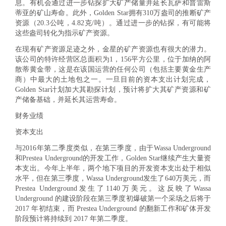
息。有机会通过进一步钻探扩大矿产储量并延长瓦萨和普雷斯
蒂亚的矿山寿命。此外，Golden Star拥有310万盎司的推断矿产
资源（20.3公吨，4.82克/吨）。通过进一步的钻探，有可能将
这些盎司转化为指示矿产资源。
在现有矿产资源足迹之外，金星的矿产资源也有很大的潜力。
该公司的特许经营区总面积为1，156平方公里，位于加纳的阿
散蒂黄金带，这是在该国运营的任何公司（包括主要黄金生产
商）中最大的土地包之一。一旦目前的资本支出计划完成，
Golden Star计划加大其勘探计划，预计将扩大其矿产资源和矿
产储备基础，并延长其运营寿命。
财务业绩
资本支出
与2016年第二季度类似，在第三季度，由于Wassa Underground
和Prestea Underground的开发工作，Golden Star继续产生大量资
本支出。今年上半年，两个地下项目的开发资本支出处于相似
水平，但在第三季度，Wassa Underground发生了640万美元，而
Prestea Underground发生了1140万美元。这反映了Wassa
Underground 的建设阶段在第三季度初爆破第一个采场之后将于
2017 年初结束，而 Prestea Underground 的翻新工作和矿体开发
阶段预计将持续到 2017 年第二季度。