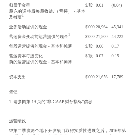
归属于金星
$/股
0.01
(0.04)
股东的调整后每股收益/（亏损） - 基本
1
及摊薄
业务活动提供的现金
$'000
20,964
45,341
1
营运资金变动前运营提供的现金
$'000
21,500
43,223
每股运营提供的现金 - 基本和摊薄
$/股
0.06
0.17
营运资本每股变化
$/股
0.07
0.15
前的运营提供的现金 - 基本和摊薄
资本支出
$'000
21,656
17,789
笔记
1. 请参阅第 19 页的“非 GAAP 财务指标”信息
运营绩效
继第二季度两个地下开发项目取得实质性进展之后，2016年第