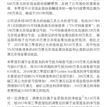
640万美元的非现金股份薪酬费用，反映了公司股价的显着改
善。本季度不计非现金股份薪酬成本的一般与行政费用总额为
290万美元，略低于2015年同期。
公司还录得580万美元的金融工具公允价值亏损，包括2017年6
月1日到期的5%可转换高级无担保债券（“5%可转换债券”）的
190万澳元非现金重估亏损、7%可转换债券衍生负债的330万美
元非现金重估亏损、认股权证的非现金重估损失80万美元， 被
远期和领子合约的30万澳元非现金重估收益所抵消。相比之
下，2015年第三季度的公允价值收益为510万美元，其中包括
5%可转换债券的490万澳元非现金重估收益和认股权证的20万
澳元非现金重估收益。
本季度归属于金星股东的净亏损为每股亏损2310万美元或每股
亏损0.07美元，而2015年同期的净亏损为680万美元或每股亏损
0.03美元。2016年第三季度归属于Golden Star股东的净亏损增加
主要是由于回购5%可转换债券的已实现亏损1，200万澳元、金
融工具公允价值亏损增加1，090万澳元以及非现金股份补偿费
用增加670万澳元，被矿山营业利润率增加1，010万澳元和净财
务费用减少360万澳元所抵消。
1
经一定调整后，调整后归属于金星股东的净收益
为110万美
元，较2015年第三季度报告的调整后归属于金星股东的净亏损