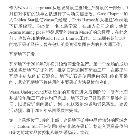
作为Wassa Underground从建设阶段过渡到生产阶段的一部分，9
月初对该矿的领导团队进行了两项关键更改。Gary Chapman加
入Golden Star担任Wassa总经理，Chris Harmse加入担任Wassa地
下矿场经理。Gary是一名地质学家，在加入公司之前，他是
Acacia Mining plc在坦桑尼亚的North Mara矿的总经理，在此之
前，他曾在加纳的Gold Fields Limited工作。Chris拥有超过30年
的地下采矿经验，曾在包括英美资源集团在内的各大洲工作。
瓦萨地下开发
瓦萨地下于2016年7月初开始预商业化生产。第一个采场的成功
爆破将新地下矿场的第一批矿石运送到瓦萨加工厂，在那里与
瓦萨主矿坑的矿石混合。地下矿石是使用纵向深孔停止开采
的，尽管瓦萨地下将使用的主要采矿方法是横向停止。
Wassa Underground基础设施的开发已进入后期阶段，所有地面
基础设施和工厂改造均已完成。地下开发已经取得了足够的进
展，以适应近期的采矿计划，包括双斜坡道和通风系统。建设
活动预计将于2016年第四季度末完成。
第一个采场位于F芽的上部，这是地下矿井中品位较好的区域之
一。Golden Star正在使用F芽矿化体在采矿计划进入更高品位的
B芽之前建立品位控制和最终采场设计协议。