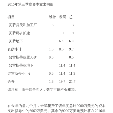
2016年第三季度资本支出明细
项目
维持
发展
总
瓦萨露天和加工厂
1.3
1.3
瓦萨尾矿扩建
1.9
1.9
瓦萨地下
6.4
6.4
瓦萨小计
1.3
8.3
9.7
普雷斯蒂亚露天矿
0.5
0.5
普雷斯蒂亚地下
11.4
11.4
普雷斯蒂亚小计
0.5
11.4
11.9
合并
1.8
19.7
21.7
请注意，由于四舍五入，数字可能不会相加。
在今年的前九个月，金星花费了该年度总计9000万美元的资本
支出指导中的6060万美元。其余的9000万美元预计将在2016年