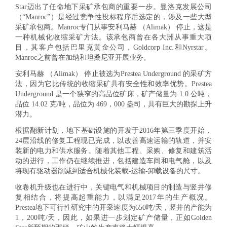
Star迈出了任命地下采矿承包商的重要一步。曼洛克发展公司
（“Manroc”）是经过竞争性投标程序后选定的，涉及一些大型
采矿承包商。Manroc专门从事安利马赫 （Alimak） 停止，这是
一种机械化收缩采矿方法。该承包商曾在各大洲从事重大项
目，其客户包括巴里克黄金公司，Goldcorp Inc.和Nyrstar。
Manroc之前曾在加纳和坦桑尼亚开展业务。
安利马赫 （Alimak） 停止被选为Prestea Underground 的采矿方
法，因为它比传统的收缩采矿具有安全性和效率优势。Prestea
Underground 是一个狭窄的高品位矿床，矿产储量为 1.0 公吨，
品位 14.02 克/吨，品位为 469，000 盎司，具有巨大的勘探上升
潜力。
根据翻新计划，地下基础设施的开发于2016年第三季度开始，
24层沿线的修复工程现已完成，以改善高速运输的轨道，并安
装新的电力和供水服务。随着其他工程、采购、修复和建筑活
动的进行，工作仍在继续推进，包括建造车间和电气舱，以及
将现有驱动器削减到适合机械化装载-运输-卸载设备的尺寸。
收卷机升级也在进行中，关键电气和机械项目的制造与竖井修
复相结合，将提高起重能力，以满足2017年的生产概况。
Prestea地下可行性研究中的开采速度为650吨/天，竖井的产能为
1，200吨/天，因此，如果进一步划定矿产储量，正如Golden