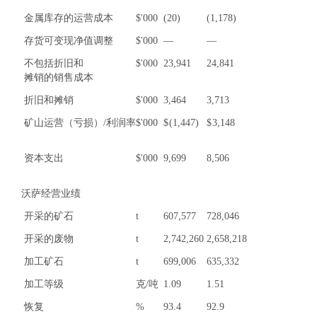
金属库存的运营成本
$'000
(20)
(1,178)
存货可变现净值调整
$'000
—
—
不包括折旧和
$'000
23,941
24,841
摊销的销售成本
折旧和摊销
$'000
3,464
3,713
矿山运营（亏损）/利润率
$'000
$
(1,447)
$
3,148
资本支出
$'000
9,699
8,506
沃萨经营业绩
开采的矿石
t
607,577
728,046
开采的废物
t
2,742,260
2,658,218
加工矿石
t
699,006
635,332
加工等级
克/吨
1.09
1.51
恢复
%
93.4
92.9