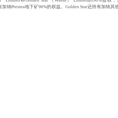
Prestea） Limited和Golden Star （Wassa） Limited
ar还拥有加纳Prestea地下矿90%的权益。Golden Star