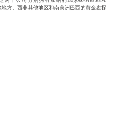
的90%股权，这两个公司分别拥有加纳的Bogoso/Prestea和
还持有加纳其他地方、西非其他地区和南美洲巴西的黄金勘探