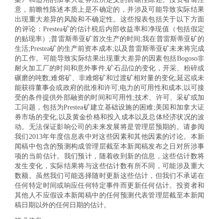
意，前瞻性陈述本质上是不确定的，并涉及可能导致实际结果
出现重大差异的风险和不确定性。这些报表包括关于以下方面
的评论：Prestea矿的估计税后内部收益率和净现值（包括假定
的贴现率）;普雷斯蒂亚矿首次生产的时间;我在普雷斯蒂亚矿的
生活;Prestea矿的生产前资本成本;以及普雷斯蒂亚矿未来将完成
的工作。可能导致实际结果出现重大差异的因素包括Bogoso非
耐火加工厂的时间和意外事件;矿石品位的变化，开采、粉碎或
碾磨的吨数;难熔矿、非难熔矿和过渡矿相对量的变化;延迟或未
能获得董事会或政府的批准和许可;电力的可用性和成本;以可接
受的条件提供外部融资的时间和可用性;技术、许可、采矿或加
工问题，包括为Prestea矿建立基础设施的困难;美国和加拿大证
券市场的变化;以及黄金价格和投入成本以及总体经济状况的波
动。无法保证影响公司的未来发展将是管理层预期的。请参阅
我们2013年年度信息表中对这些因素和其他因素的讨论。本新
闻稿中包含的预测构成管理层截至本新闻稿发布之日对所涉事
项的当前估计。我们预计，随着收到新的信息，这些估计数将
发生变化，实际结果将与这些估计数有所不同，可能涉及重大
数额。虽然我们可能选择随时更新这些估计，但我们不承诺在
任何特定时间或响应任何特定事件而更新任何估计。投资者和
其他人不应假设本新闻稿中的任何预测代表管理层截至本新闻
稿日期以外的任何日期的估计。