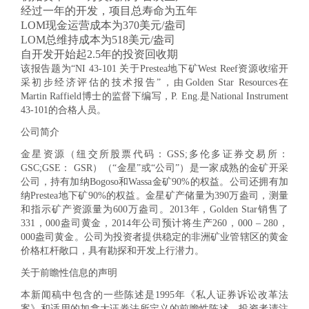
经过一年的开发，项目总寿命为五年
LOM现金运营成本为370美元/盎司
LOM总维持成本为518美元/盎司
自开发开始起2.5年的投资回收期
该报告题为“NI 43-101 关于Prestea地下矿West Reef资源收缩开
采初步经济评估的技术报告”，由Golden Star Resources在
Martin Raffield博士的监督下编写，P. Eng.是National Instrument
43-101的合格人员。
公司简介
金星资源（纽交所股票代码：GSS;多伦多证券交易所：
GSC;GSE： GSR）（“金星”或“公司”）是一家成熟的金矿开采
公司，持有加纳Bogoso和Wassa金矿90%的权益。公司还拥有加
纳Prestea地下矿90%的权益。金星矿产储量为390万盎司，测量
和指示矿产资源量为600万盎司。2013年，Golden Star销售了
331，000盎司黄金，2014年公司预计将生产260，000 – 280，
000盎司黄金。公司为投资者提供稳定的非洲矿业管辖区的黄金
价格杠杆敞口，具有勘探和开发上行潜力。
关于前瞻性信息的声明
本新闻稿中包含的一些陈述是1995年《私人证券诉讼改革法
案》和适用的加拿大证券法所定义的前瞻性陈述。投资者请注