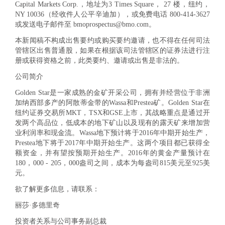
Capital Markets Corp.，地址为3 Times Square， 27 楼，纽约，
NY 10036（经收件人公平辛迪加），或免费电话 800-414-3627
或发送电子邮件至 bmoprospectus@bmo.com。
本新闻稿不构成出售要约或购买要约邀请，也不得在任何司法
管辖区出售普通股，如果在根据该司法管辖区的证券法进行注
册或获得资格之前，此类要约、邀请或出售是非法的。
公司简介
Golden Star是一家成熟的金矿开采公司，拥有并经营位于非洲
加纳西部多产的阿散蒂金带的Wassa和Prestea矿。Golden Star在
纽约证券交易所MKT，TSX和GSE上市，其战略重点是通过开
发两个高品位，低成本的地下矿山以及现有的露天矿来增加营
业利润率和现金流。Wassa地下预计将于2016年中期开始生产，
Prestea地下将于2017年中期开始生产。这两个项目都已获得全
额资金，并有望按预期开始生产。2016年的黄金产量预计在
180，000 - 205，000盎司之间，成本为每盎司815美元至925美
元。
欲了解更多信息，请联系：
丽莎·多德里奇
投资者关系与公司事务副总裁