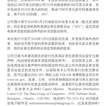
这将进一步加强2016年第一季度及其后发生的债务减少，其中
包括以180万美元回购公司5%可转换债券的360万美元本金，其
中包括支付10万美元的利息，剩余7390万美元的可转换债券本
金，将于6月1日到期， 2017.
公司预计将于2016年5月2日或前后向加拿大各省（魁北克省除
外）的证券监管机构和美国证券交易委员会（“SEC”）提交其现
有基本货架招股说明书的补充招股说明书。
本次发行计划于2016年5月9日或前后完成，并受某些条件的约
束，包括但不限于收到所有必要的批准，包括多伦多证券交易
所、纽约证券交易所和证券监管机构的批准。
公司已就与本通讯相关的发行向美国证券交易委员会提交注册
声明（包括现有的基本货架招股说明书）。在您投资之前，您
应该阅读该注册声明中的招股说明书以及公司向美国证券交易
委员会提交的其他文件，以获取有关公司和发行的更完整信
息。您可以通过访问 SEC 网站上的 EDGAR 免费获取这些文件
www.sec.gov。或者，公司、任何承销商或任何参与本次发行的
交易商将安排向您发送招股说明书，或者您可以要求招股说明
书，在加拿大从BMO Capital Markets，Brampton Distribution
Centre C/O The Data Group of Companies，9195 Torbram Road，
Brampton，Ontario，L6S 6H2，电话905-791-3151 Ext 4020或发
送电子邮件至 torbramwarehouse@datagroup.ca，以及美国BMO