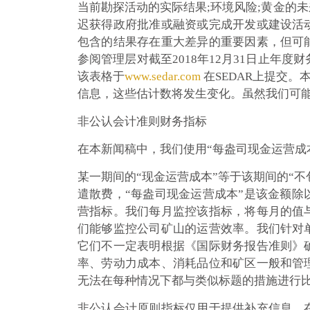
当前勘探活动的实际结果;环境风险;黄金的未
迟获得政府批准或融资或完成开发或建设活
包含的结果存在重大差异的重要因素，但可
参阅管理层对截至2018年12月31日止年
该表格于
www.sedar.com
在SEDAR上提交
信息，这些估计数将发生变化。虽然我们可
非公认会计准则财务指标
在本新闻稿中，我们使用“每盎司现金运营成
某一期间的“现金运营成本”等于该期间的“
遣散费，“每盎司现金运营成本”是该金额
营指标。我们每月监控该指标，将每月的值
们能够监控公司矿山的运营效率。我们针对
它们不一定表明根据《国际财务报告准则》
率、劳动力成本、消耗品位和矿区一般和管
无法在每种情况下都与类似标题的措施进行
非公认会计原则指标仅用于提供补充信息，