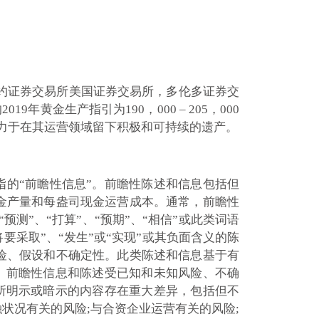
Star在纽约证券交易所美国证券交易所，多伦多证券交
金生产指引为190，000 – 205，000
，金星致力于在其运营领域留下积极和可持续的遗产。
指的“前瞻性信息”。前瞻性陈述和信息包括但
黄金产量和每盎司现金运营成本。通常，前瞻性
预测”、“打算”、“预期”、“相信”或此类词语
要采取”、“发生”或“实现”或其负面含义的陈
险、假设和不确定性。此类陈述和信息基于有
。前瞻性信息和陈述受已知和未知风险、不确
所明示或暗示的内容存在重大差异，包括但不
状况有关的风险;与合资企业运营有关的风险;