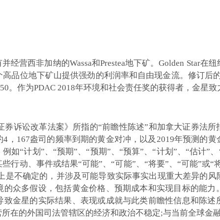
有并经营西非加纳的Wassa和Prestea地下矿。Golden 
位地下矿山提供强劲的利润率和自由现金流。修订后的2019年黄
- $ 850。作为PDAC 2018年环境和社会责任奖的获得者
人证券诉讼改革法案》所指的“前瞻性陈述”和加拿大证券法所
4，167盎司的频率到期的黄金对冲，以及2019年预测的
“计划”、“预期”、“预期”、“预算”、“计划”、“估计”、“
行动、事件或结果“可能”、“可能”、“将要”、“可能”或“将
质上是不确定的，并涉及可能导致实际事实出现重大差异的风
境的众多假设，包括黄金价格、预期成本和实现目标的能力
导致金星的实际结果、表现或成就与此类前瞻性信息和陈述
所在的外国司法管辖区的经济和政治不稳定;与当前全球金融