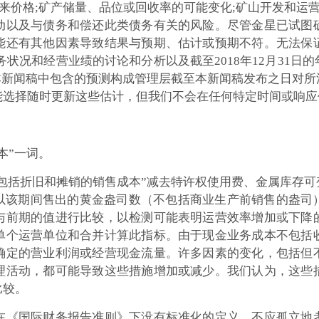
来价格;矿产储量、品位或回收率的可能变化;矿山开发和运营
动以及与债务和偿还此类债务有关的风险。尽管金星已试图
能还有其他因素导致结果与预期、估计或预期不符。无法保
度财务状况和经营业绩的讨论和分析以及截至2018年12月31
。本新闻稿中包含的预测构成管理层截至本新闻稿发布之日对
能选择随时更新这些估计，但我们不会在任何特定时间或响应
本”一词。
不包括折旧和摊销的销售成本”减去特许权使用费、金属库存
除以该期间售出的黄金盎司数（不包括商业生产前销售的盎司
与前期的值进行比较，以检测可能表明运营效率增加或下降
单个运营单位和合并计算此指标。由于现金业务成本不包括
确定的营业利润或经营现金流量。许多因素的变化，包括但
理活动，都可能导致这些措施增加或减少。我们认为，这些
比较。
在《国际财务报告准则》下没有标准化的定义，不应孤立地