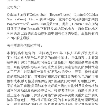
公司简介
Golden Star持有Golden Star （Bogoso/Prestea） Limited和Golden
Star （Wassa） Limited的90%股权，这两个公司分别拥有加纳的
Bogoso/Prestea和Wassa/HBB露天金矿。此外，Golden Star在加纳
目前不活跃的Prestea地下矿以及加纳其他地方，西非其他地区
和南美洲巴西的黄金勘探权益中拥有81%的权益。金星拥有约
2.59亿股流通股。
关于前瞻性信息的声明
：
本新闻稿中包含的一些陈述是1995年《私人证券诉讼改革法
案》和加拿大证券法所定义的前瞻性陈述。具体而言，本新闻
稿中关于2013年剩余时间黄金产量预期声明的陈述是前瞻性陈
述。可能导致实际结果出现重大差异的因素包括瓦萨和博戈索
加工厂发生时间和意外事件;矿石品位的变化，开采、粉碎或碾
磨的吨数;难熔矿、非难熔矿和过渡矿相对量的变化;电力的可用
性和成本;以可接受的条件提供外部融资的时间和可用性;技术、
采矿或加工问题;美国和加拿大证券市场的变化;以及黄金价格和
成本的波动以及总体经济状况。投资者请注意，前瞻性陈述本
质上是不确定的，并涉及可能导致实际事实出现重大差异的风
险和不确定性。无法保证影响公司的未来发展将是管理层预期
的。请参阅我们 2012 年 10-K 表格中对这些因素和其他因素的