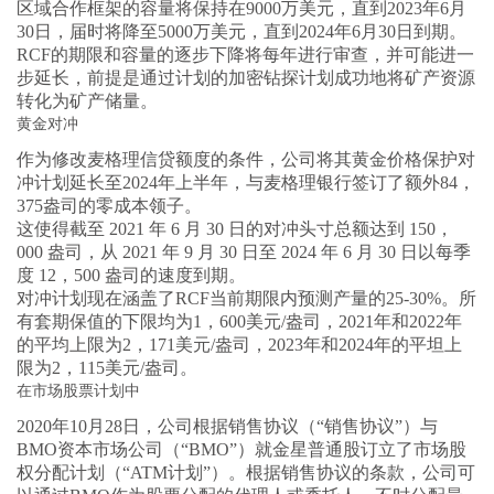
区域合作框架的容量将保持在9000万美元，直到2023年6月
30日，届时将降至5000万美元，直到2024年6月30日到期。
RCF的期限和容量的逐步下降将每年进行审查，并可能进一
步延长，前提是通过计划的加密钻探计划成功地将矿产资源
转化为矿产储量。
黄金对冲
作为修改麦格理信贷额度的条件，公司将其黄金价格保护对
冲计划延长至2024年上半年，与麦格理银行签订了额外84，
375盎司的零成本领子。
这使得截至 2021 年 6 月 30 日的对冲头寸总额达到 150，
000 盎司，从 2021 年 9 月 30 日至 2024 年 6 月 30 日以每季
度 12，500 盎司的速度到期。
对冲计划现在涵盖了RCF当前期限内预测产量的25-30%。所
有套期保值的下限均为1，600美元/盎司，2021年和2022年
的平均上限为2，171美元/盎司，2023年和2024年的平坦上
限为2，115美元/盎司。
在市场股票计划中
2020年10月28日，公司根据销售协议（“销售协议”）与
BMO资本市场公司（“BMO”）就金星普通股订立了市场股
权分配计划（“ATM计划”）。根据销售协议的条款，公司可