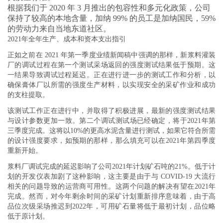
根据我们于 2020 年 3 月推出的包容性和多元化政策，公司
保持了较高的本地含量，加纳 99% 的员工是加纳国民，59%
的劳动力来自当地东道社区。
2021年全年生产、成本和资本支出指引
正如之前在 2021 年第一季度业绩新闻稿中强调的那样，新浆料灌装
厂的调试过程在第一个测试采场返回的强度测试结果低于预期。这
一结果导致调试过程延迟。正在进行进一步的测试工作和分析，以
确保膏体厂以所需的强度生产材料，以实现安全的采矿作业和成功
的支柱提取。
该测试工作正在进行中，并取得了积极进展，最新的强度测试结果
与设计参数更加一致。第二个调试测试场已经确定，将于2021年第
三季度完成。这将以10%的更高水泥含量进行测试，如果它符合所需
的设计强度要求，如预期的那样，那么填充可以在2021年第四季度
重新开始。
浆料厂调试完成的延迟影响了公司2021年计划矿石吨的21%。低于计
划的开发仪表加剧了这种影响，这主要是由于与 COVID-19 大流行
相关的问题导致的运营商可用性。这两个问题的解决有望在2021年
完成。然而，对今年剩余时间的采矿计划重新排序意味着，由于高
品位次级采场推迟到2022年，可用矿石量将低于最初计划，品位略
低于原计划。