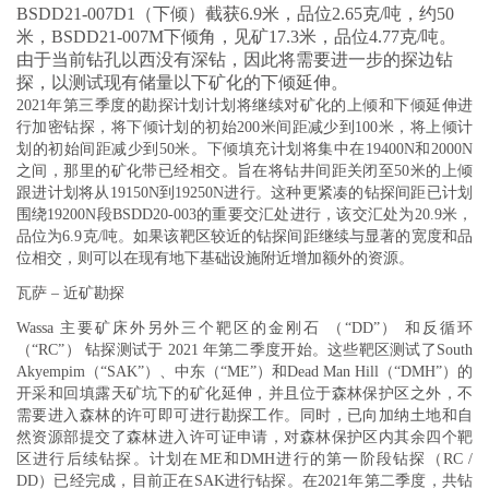
BSDD21-007D1（下倾）截获6.9米，品位2.65克/吨，约50
米，
BSDD21-007M下倾
角，见矿17.3米，品位4.77克/吨。
由于当前钻孔以西没有深钻，因此将需要进一步的探边钻
探，以测试现有储量以下矿化的下倾延伸。
2021年第三季度的勘探计划计划将继续对矿化的上倾和下倾延伸进
行加密钻探，将下倾计划的初始200米间距减少到100米，将上倾计
划的初始间距减少到50米。下倾填充计划将集中在19400N和2000N
之间，那里的矿化带已经相交。旨在将钻井间距关闭至50米的上倾
跟进计划将从19150N到19250N进行。这种更紧凑的钻探间距已计划
围绕19200N段BSDD20-003的重要交汇处进行，该交汇处为20.9米，
品位为6.9克/吨。如果该靶区较近的钻探间距继续与显著的宽度和品
位相交，则可以在现有地下基础设施附近增加额外的资源。
瓦萨 – 近矿勘探
Wassa 主要矿床外另外三个靶区的金刚石 （“DD”） 和反循环
（“RC”） 钻探测试于 2021 年第二季度开始。这些靶区测试了South
Akyempim（“SAK”）、中东（“ME”）和Dead Man Hill（“DMH”）的
开采和回填露天矿坑下的矿化延伸，并且位于森林保护区之外，不
需要进入森林的许可即可进行勘探工作。同时，已向加纳土地和自
然资源部提交了森林进入许可证申请，对森林保护区内其余四个靶
区进行后续钻探。计划在ME和DMH进行的第一阶段钻探（RC /
DD）已经完成，目前正在SAK进行钻探。在2021年第二季度，共钻