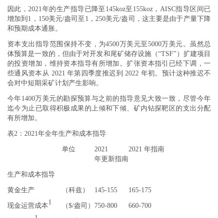
因此，2021年的生产指导已降至145koz至155koz，AISC指导区间已
增加到1，150美元/盎司至1，250美元/盎司，这主要是由于产量下降
和预期成本通胀。
资本支出指导范围保持不变，为4500万美元至5000万美元。虽然总
体预算是一致的，但由于对开发和尾矿储存设施（“TSF”）扩建项目
的投资增加，维持资本指导有所增加。扩张资本指引已经下调，一
些通风资本从 2021 年第四季度推迟到 2022 年初。预计这种推迟不
会对中短期采矿计划产生影响。
今年1400万美元的勘探预算与之前的指导意见大致一致，尽管今年
迄今为止已取得积极成果的上倾和下倾、矿内钻探靶区的支出分配
有所增加。
表2：2021年全年生产和成本指导
单位
2021
2021 年指南
年更新指南
生产和成本指导
黄金生产
（科兹）
145-155
165-175
1
现金运营成本
（$/盎司）
750-800
660-700
1