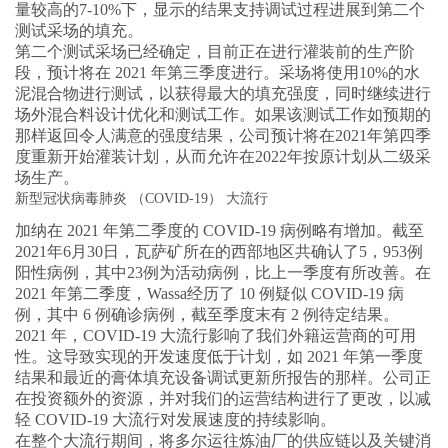
量较高的7-10%下，显示的结果支持调试过程进展到第二个
测试采场的填充。
第二个测试采场已经确定，目前正在进行灌装前的生产阶
段，预计将在 2021 年第三季度进行。采场将使用10%的水
泥混合物进行测试，以获得最大的填充强度，同时继续进行
场外混合料设计优化和测试工作。如果该测试工作如预期的
那样返回令人满意的强度结果，公司预计将在2021年第四季
度重新开始灌装计划，从而允许在2022年按原计划从二级采
场生产。
新型冠状病毒肺炎 （COVID-19） 大流行
加纳在 2021 年第二季度的 COVID-19 病例略有增加。截至
2021年6月30日，瓦萨矿所在的西部地区共确认了5，953例
阳性病例，其中23例为活动病例，比上一季度有所改善。在
2021 年第二季度，Wassa经历了 10 例疑似 COVID-19 病
例，其中 6 例确诊病例，截至季度末有 2 例待定结果。
2021 年，COVID-19 大流行影响了我们外籍运营商的可用
性。这导致实现的开发速度低于计划，如 2021 年第一季度
结果和最近的膏体填充设备调试更新所报告的那样。公司正
在投资额外的资源，并对我们的运营结构进行了更改，以减
轻 COVID-19 大流行对发展速度的持续影响。
在整个大流行期间，将多尔运往炼油厂的供应链以及关键消