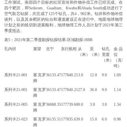
工作测试。南部四个目标的社区宣传和作物补偿工作已经完成。在
四个靶区，即Seikrom、Guadium、Kwahu和Abada South成功进行了
空气取芯钻探，共完成了125个钻孔，共4，902米。钻井和作物补偿
谈判，以及其余靶区的钻台和通道建设正在进行中。地面地球物理
计划之前的线切割进展顺利，地球物理工作人员计划于2021年第三
季度抵达。
表5：2021年第二季度勘探钻探结果-区域勘探-HBB
孔内径
展望
北宁
东行航程
从
至
钻孔
金品
（米）
（米）
宽度
位
（米）
（克/
吨）
系列卡21-001
塞克罗
36133.47
177840.21
3.0
12.0
9.0
1.09
姆
系列卡21-001
塞克罗
36133.47
177840.21
27.0
36.0
9.0
1.14
姆
系列卡21-005
塞克罗
36068.35
177739.60
0.0
3.0
3.0
1.34
姆
系列卡21-023
塞克罗
36135.51
177835.63
9.0
15.0
6.0
0.98
姆