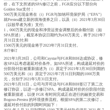
价，在下文所述的SPA修订之前，FGR应分以下部分向
Golden Star支付：
500万美元现金将在（i）FGR与加纳环境保护局（“EPA”）
就Prestea建立新的填海债券之日，以及（ii）2021年3月30日
（以较早者为准）支付;
1，000万美元的现金和净营运资金调整后的余额付款（如
SPA所述），截至本协议日期约为430万美元，将于2021年7
月31日支付;和
1500万美元的现金将于2023年7月31日支付。
水疗修订
2021年3月28日，公司和Caystar与FGR和BIH达成协议，修
改SPA以考虑递延对价条件。如SPA所述，构成递延对价的
分阶段付款被重新描述为（i）原定于2021年3月30日到期的
500万美元和（ii）原定于2021年7月31日到期的1000万美
元，分别于2021年5月31日支付。
2021年5月31日，公司与开司达与FGR和BIH签订了第二次
修订协议，以进一步修订SPA。构成递延对价的分阶段付款
被重新描述，以便 FGR 有时间完成正在进行的融资交易和
Bogoso-Prestea 的环境债券流程。根据SPA的第二次修订，
递延对价付款的到期时间如下：
2021 年 5 月 31 日到期的 1500 万美元付款必须在 2021 年 7