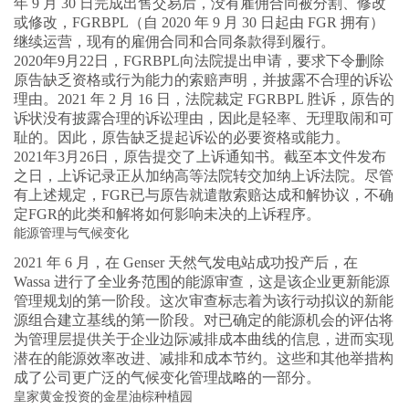
年 9 月 30 日完成出售交易后，没有雇佣合同被分割、修改
或修改，FGRBPL（自 2020 年 9 月 30 日起由 FGR 拥有）
继续运营，现有的雇佣合同和合同条款得到履行。
2020年9月22日，FGRBPL向法院提出申请，要求下令删除
原告缺乏资格或行为能力的索赔声明，并披露不合理的诉讼
理由。2021 年 2 月 16 日，法院裁定 FGRBPL 胜诉，原告的
诉状没有披露合理的诉讼理由，因此是轻率、无理取闹和可
耻的。因此，原告缺乏提起诉讼的必要资格或能力。
2021年3月26日，原告提交了上诉通知书。截至本文件发布
之日，上诉记录正从加纳高等法院转交加纳上诉法院。尽管
有上述规定，FGR已与原告就遣散索赔达成和解协议，不确
定FGR的此类和解将如何影响未决的上诉程序。
能源管理与气候变化
2021 年 6 月，在 Genser 天然气发电站成功投产后，在
Wassa 进行了全业务范围的能源审查，这是该企业更新能源
管理规划的第一阶段。这次审查标志着为该行动拟议的新能
源组合建立基线的第一阶段。对已确定的能源机会的评估将
为管理层提供关于企业边际减排成本曲线的信息，进而实现
潜在的能源效率改进、减排和成本节约。这些和其他举措构
成了公司更广泛的气候变化管理战略的一部分。
皇家黄金投资的金星油棕种植园