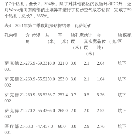
了7个钻孔，全长2，394米。除了对其他靶区的反循环和DD外，还
对Wassa走向东南部的土壤异常进行了初步空气取芯钻探，完成了59
个钻孔，总长2，365米。
表4：2021年第二季度勘探钻探结果 - 瓦萨近矿
孔内径
方位
浸
从
至
钻孔宽
估计
金
钻探靶
角
（米）
（米）
度
真实宽
品位（克/
区
（米）
度
吨）
（米）
萨克德21-
275.9
-59.3
318.0
321.0
3.0
2.1
2.64
坑下
001
萨克德21-
269.9
-55.5
250.0
253.0
3.0
2.1
1.64
坑下
002
萨克德21-
269.9
-55.5
256.7
257.4
0.7
0.5
5.26
坑下
002
萨克德21-
270.2
-55.4
266.0
268.0
2.0
2.0
2.52
坑下
002
医疗部21-
53.3
-47.4
57.0
60.0
3.0
2.9
2.76
坑下
001