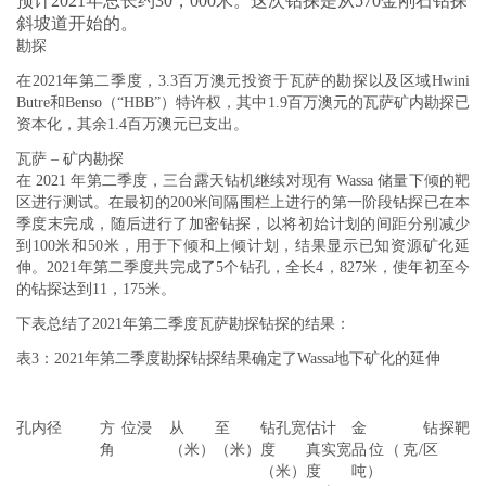
预计2021年总长约30，000米。这次钻探是从570金刚石钻探
斜坡道开始的。
勘探
在2021年第二季度，3.3百万澳元投资于瓦萨的勘探以及区域Hwini
Butre和Benso（“HBB”）特许权，其中1.9百万澳元的瓦萨矿内勘探已
资本化，其余1.4百万澳元已支出。
瓦萨 – 矿内勘探
在 2021 年第二季度，三台露天钻机继续对现有 Wassa 储量下倾的靶
区进行测试。在最初的200米间隔围栏上进行的第一阶段钻探已在本
季度末完成，随后进行了加密钻探，以将初始计划的间距分别减少
到100米和50米，用于下倾和上倾计划，结果显示已知资源矿化延
伸。2021年第二季度共完成了5个钻孔，全长4，827米，使年初至今
的钻探达到11，175米。
下表总结了2021年第二季度瓦萨勘探钻探的结果：
表3：2021年第二季度勘探钻探结果确定了Wassa地下矿化的延伸
孔内径
方位
浸
从
至
钻孔宽
估计
金
钻探靶
角
（米）
（米）
度
真实宽
品位（克/
区
（米）
度
吨）