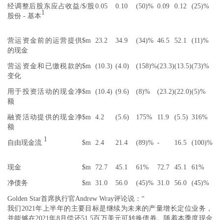
经调整后股东应占收益/
$/股
0.05
0.10
(50)%
0.09
0.12
(25)%
1
股份 - 基本
营运资金前的运营提供
$m
23.2
34.9
(34)%
46.5
52.1
(11)%
的现金
营运资金和已缴税款的
$m
(10.3)
(4.0)
(158)%
(23.3)
(13.5)
(73)%
变化
用于投资活动的现金净
$m
(10.4)
(9.6)
(8)%
(23.2)
(22.0)
(5)%
额
融资活动提供的现金净
$m
4.2
(5.6)
175%
11.9
(5.5)
316%
额
1
自由现金流
$m
2.4
21.4
(89)%
-
16.5
(100)%
现金
$m
72.7
45.1
61%
72.7
45.1
61%
净债务
$m
31.0
56.0
(45)%
31.0
56.0
(45)%
Golden Star首席执行官Andrew Wray评论说：“
我们2021年上半年的主要目标是继续为未来的产量增长定位业务，
并能够在2021年8月偿还51.5百万美元可转换债券。随着本季度现金