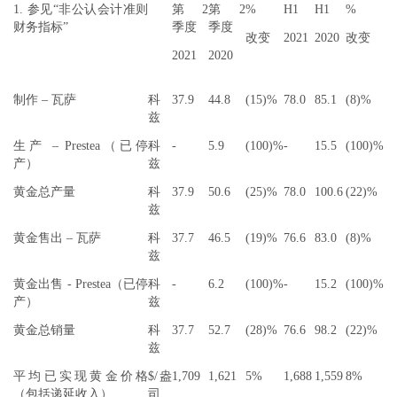
1. 参见“非公认会计准则
第 2
第 2
%
H1
H1
%
财务指标”
季度
季度
改变
2021
2020
改变
2021
2020
制作 – 瓦萨
科
37.9
44.8
(15)%
78.0
85.1
(8)%
兹
生产 – Prestea（已停
科
-
5.9
(100)%
-
15.5
(100)%
产）
兹
黄金总产量
科
37.9
50.6
(25)%
78.0
100.6
(22)%
兹
黄金售出 – 瓦萨
科
37.7
46.5
(19)%
76.6
83.0
(8)%
兹
黄金出售 - Prestea（已停
科
-
6.2
(100)%
-
15.2
(100)%
产）
兹
黄金总销量
科
37.7
52.7
(28)%
76.6
98.2
(22)%
兹
平均已实现黄金价格
$/盎
1,709
1,621
5%
1,688
1,559
8%
（包括递延收入）
司