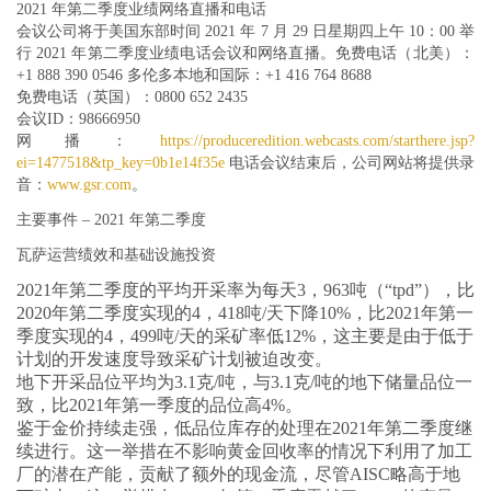
2021 年第二季度业绩网络直播和电话
会议
公司将于美国东部时间 2021 年 7 月 29 日星期四上午 10：00 举
行 2021 年第二季度业绩电话会议和网络直播。免费电话（北美）：
+1 888 390 0546 多伦多本地和国际：+1 416 764 8688
免费电话（英国）：
0800 652 2435
会议ID：
98666950
网播：
https://produceredition.webcasts.com/starthere.jsp?
ei=1477518&tp_key=0b1e14f35e
电话会议结束后，公司网站将提供录
音：
www.gsr.com
。
主要事件 – 2021 年第二季度
瓦萨运营绩效和基础设施投资
2021年第二季度的平均开采率为每天3，963吨（“tpd”），比
2020年第二季度实现的4，418吨/天下降10%，比2021年第一
季度实现的4，499吨/天的采矿率低12%，这主要是由于低于
计划的开发速度导致采矿计划被迫改变。
地下开采品位平均为3.1克/吨，与3.1克/吨的地下储量品位一
致，比2021年第一季度的品位高4%。
鉴于金价持续走强，低品位库存的处理在2021年第二季度继
续进行。这一举措在不影响黄金回收率的情况下利用了加工
厂的潜在产能，贡献了额外的现金流，尽管AISC略高于地