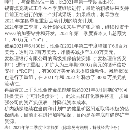
吨”），与储量品位一致，比2021年第一季度高出4%。
锡膏填充测试工作在本季度继续进行，最近的积极结果支持
目前正在进行的第二个测试采场，如果成功，将导致在
2021 年第四季度重新启动计划的填充计划。
2021年第二季度，在计划的未来生产扩张之前，继续投资于
Wassa的加密钻井和开发。2021年第二季度资本支出总额为
1，200万元（“m”）。
截至2021年6月30日，现金在2021年第二季度增加了6.6百万
美元，达到72.7百万美元，净债务减少至3100万美元。
麦格理银行有限公司的高级担保信贷安排（“麦格理信贷安
排”）进行了重组，并扩大为三年期9000万美元的循环信贷
安排（“RCF”），有3000万美元的未提取流动性。摊销概况
也进行了重组，在 2021 年和 2022 年释放了 3000 万美元的
流动性。
再融资加上手头现金使金星能够偿还2021年8月到期的7%可
转换债券（“可转换债券”）。此次去杠杆化事件将进一步加
强公司的资产负债表，并降低资本成本。
矿内勘探继续在当前和计划中的储量矿区附近取得积极的钻
探结果，目前正在进行加密钻探，目的是在年底前确定矿产
资源。
表1
–
2021年第二季度
业绩摘要（除非另有说明，持续经营业务）