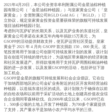
2021年4月20日，本公司全资非牟利附属公司金星油棕种植
园有限公司（「金星油棕种植园」）与皇家黄金公司（「皇
家黄金」）全资附属公司RGLD Gold AG（「RGLD」）订
立协议，规定皇家黄金投资金星屡获殊荣的旗舰可持续发展
项目油棕种植园计划。
考虑到与瓦萨矿的长期关系，以及瓦萨业务的东道社区，皇
家黄金公司承诺在未来五年内每年捐款15万美元，为
GSOPP的活动提供财政支持，使瓦萨运营社区受益。皇家
黄金于 2021 年 4 月向 GSOPP 首次捐款 150，000 美元。这
笔投资将用于加速公司创新可持续发展计划的发展，该计划
旨在创造可持续的替代生计，为该地区带来额外的经济刺激
和社区发展遗产。所得款项将用于支持瓦萨周围棕榈油种植
园的进一步发展，以及发展GSOPP的活动，包括评估下游
加工机会。
GSOPP是金星的旗舰可持续发展和社会企业倡议。它在位
于加纳西部地区的公司金矿业务附近的社区开发和经营油棕
种植园，以造福东道社区的成员。该计划致力于确保在以前
的自给农场和以前用于采矿活动的土地上创建高价值农业综
合企业期间零森林砍伐。自2006年成立以来，GSOPP已在
1，500多公顷的土地上开发了种植园，为700多个家庭提供
了支持，其产量水平是加纳小农户平均水平的三倍。