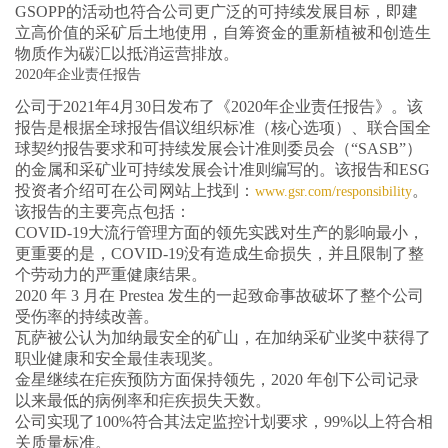
GSOPP的活动也符合公司更广泛的可持续发展目标，即建
立高价值的采矿后土地使用，自筹资金的重新植被和创造生
物质作为碳汇以抵消运营排放。
2020年企业责任报告
公司于2021年4月30日发布了《2020年企业责任报告》。该
报告是根据全球报告倡议组织标准（核心选项）、联合国全
球契约报告要求和可持续发展会计准则委员会（“SASB”）
的金属和采矿业可持续发展会计准则编写的。该报告和ESG
投资者介绍可在公司网站上找到：
。
www.gsr.com/responsibility
该报告的主要亮点包括：
COVID-19大流行管理方面的领先实践对生产的影响最小，
更重要的是，COVID-19没有造成生命损失，并且限制了整
个劳动力的严重健康结果。
2020 年 3 月在 Prestea 发生的一起致命事故破坏了整个公司
受伤率的持续改善。
瓦萨被公认为加纳最安全的矿山，在加纳采矿业奖中获得了
职业健康和安全最佳表现奖。
金星继续在疟疾预防方面保持领先，2020 年创下公司记录
以来最低的病例率和疟疾损失天数。
公司实现了100%符合其法定监控计划要求，99%以上符合相
关质量标准。