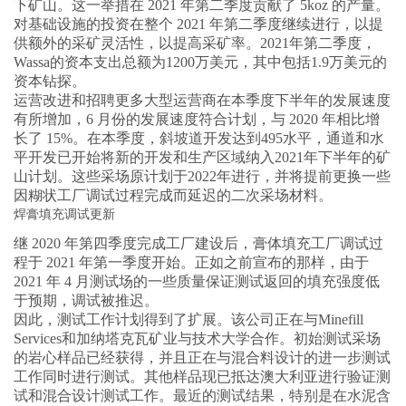
下矿山。这一举措在 2021 年第二季度贡献了 5koz 的产量。
对基础设施的投资在整个 2021 年第二季度继续进行，以提
供额外的采矿灵活性，以提高采矿率。2021年第二季度，
Wassa的资本支出总额为1200万美元，其中包括1.9万美元的
资本钻探。
运营改进和招聘更多大型运营商在本季度下半年的发展速度
有所增加，6 月份的发展速度符合计划，与 2020 年相比增
长了 15%。在本季度，斜坡道开发达到495水平，通道和水
平开发已开始将新的开发和生产区域纳入2021年下半年的矿
山计划。这些采场原计划于2022年进行，并将提前更换一些
因糊状工厂调试过程完成而延迟的二次采场材料。
焊膏填充调试更新
继 2020 年第四季度完成工厂建设后，膏体填充工厂调试过
程于 2021 年第一季度开始。正如之前宣布的那样，由于
2021 年 4 月测试场的一些质量保证测试返回的填充强度低
于预期，调试被推迟。
因此，测试工作计划得到了扩展。该公司正在与Minefill
Services和加纳塔克瓦矿业与技术大学合作。初始测试采场
的岩心样品已经获得，并且正在与混合料设计的进一步测试
工作同时进行测试。其他样品现已抵达澳大利亚进行验证测
试和混合设计测试工作。最近的测试结果，特别是在水泥含