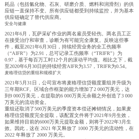
耗品（包括氰化物、石灰、研磨介质、燃料和润滑剂）的供
应链一直保持不变。所有供应链都受到持续监控，并为基本
供应链确定了替代供应商。
安全与健康
2021年6月，瓦萨采矿作业的两名雇员受轻伤。两名员工正
在接受治疗和审查，诊断为有可能完全康复。反映这些事
件，截至2021年6月30日，持续经营业务的全工伤频率
（“AIFR”）为2.91，总可记录工伤频率（“TRIFR”）为
0.97，基于每百万工时12个月的滚动平均值。相比之下，截
至2020年6月30日的持续经营AIFR为3.57，TRIFR为0.54。
麦格理信贷的重组和规模扩大
2021年5月31日，公司宣布将麦格理信贷额度重组并升级为
三年期RCF。区域合作框架的能力增加了2 000万美元，达
到9 000万美元，在提取的6 000万美元余额之外创造了3 000
万美元的流动资金。
重组还取消了500万美元的季度资本偿还摊销情况，如果麦
格理信贷额度完全提取，该配置文件将于2021年9月生效，
如果维持目前的6000万美元提取金额，则将于2022年3月生
效。因此，这在 2021 年又释放了 1000 万美元的流动性，在
2022 年释放了 2000 万美元。