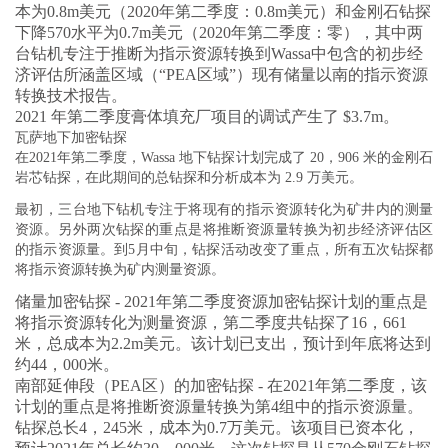
本为0.8m美元（2020年第二季度：0.8m美元）和金刚石钻探
下降570水平为0.7m美元（2020年第二季度：零），其中两
台钻机专注于推断为指示资源转换到Wassa中包含的初步经
济评估所涵盖区域（“PEA区域”）现有储量以南的指示资源
转换技术报告。
2021 年第二季度膏体填充厂项目的调试产生了 $3.7m。
瓦萨地下加密钻探
在2021年第二季度，Wassa 地下钻探计划完成了 20，906 米的金刚石
岩芯钻探，在此期间的总钻探和分析成本为 2.9 万美元。
最初，三台地下钻机专注于将现有的指示资源转化为矿井内的测量
资源。另外两次钻探的重点是将推断资源量转换为初步经济评估区
的指示资源量。到5月中旬，钻探活动改变了重点，所有五次钻探都
将指示资源转换为矿内测量资源。
储量加密钻探 - 2021年第二季度资源加密钻探计划的重点是
将指示资源转化为测量资源，第二季度共钻探了16，661
米，总成本为2.2m美元。该计划已支出，预计到年底将达到
约44，000米。
南部延伸段（PEA区）的加密钻探 - 在2021年第二季度，该
计划的重点是将推断资源量转换为第4组中的指示资源量。
钻探总长4，245米，成本为0.7万美元。该项目已资本化，