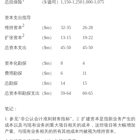
总括保险
（$/盎司）
1,150-1,250
1,000-1,075
资本支出指导
2
维持资本
（$m）
32-35
26-28
2
扩张资本
（$m）
13-15
19-22
总资本支出
（$m）
45-50
45-50
资本化勘探
（$m）
8
4
费用勘探
（$m）
6
11
总勘探
（$m）
14
15
总资本和勘探支出
（$m）
59-64
60-65
笔记：
1. 参见“非公认会计准则财务指标”。2. 扩建资本是指新业务产生的
成本以及与现有业务的重大项目相关的成本，这些项目将大幅增加
产量。与现有业务相关的所有其他成本均被视为维持资本。