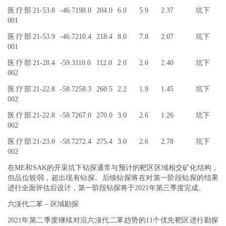
医疗部21-
53.8
-46.7
198.0
204.0
6.0
5.9
2.37
坑下
001
医疗部21-
53.9
-46.7
210.4
218.4
8.0
7.8
2.07
坑下
001
医疗部21-
28.4
-59.3
110.0
112.0
2.0
2.0
2.40
坑下
002
医疗部21-
22.8
-58.7
258.3
260.5
2.2
1.9
1.45
坑下
002
医疗部21-
22.8
-58.7
267.0
270.0
3.0
2.6
1.26
坑下
002
医疗部21-
23.0
-58.7
272.4
275.4
3.0
2.6
2.78
坑下
002
在ME和SAK的开采坑下钻探通常与预计的靶区区域相交矿化结构，
但品位较弱，超出现有钻探。后续钻探将在对第一阶段钻探的结果
进行全面评估后设计，第一阶段钻探将于2021年第三季度完成。
六溴代二苯 – 区域勘探
2021年第二季度继续对沿六溴代二苯趋势的11个优先靶区进行勘探