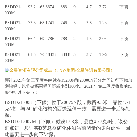
BSDD21-
92.2
-63.6
374
383
9
4.7
2.72
下倾
009M
BSDD21-
73.5
-68.1
741
746
5
3.8
1.23
下倾
009M
BSDD21-
66.1
-69
786
788
2
1.5
2.04
下倾
009M
BSDD21-
61.5
-70.4
833.8
838.8
5
3.7
1.96
下倾
009M
预计2021年第三季度将继续在19200N和20000N部分之间进行下倾加
密钻探，以将钻探围栏间距减少到100米。2021 年第二季度收集的结
果包括以下亮点：
BSDD21-008（下倾）
位于20075N段，截留9.3米，品位4.71
克/吨，与242矿化结构的西缘延伸一致，需要进一步后续钻
探。
BSDD21-007M（下倾）
截获17.3米，品位4.77克/吨，该交
汇点进一步证实B芽悬壁矿化体沿当前储量的走向延伸，因
此需要进一步向下钻探。