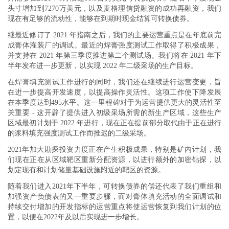
头寸增加到7270万美元，以及麦格理信贷融资的成功再融资，我们
现在有足够的流动性，能够在到期时现金结算可转换债券。
继最近修订了 2021 年指南之后，我们的主要运营重点是在年底前完
成膏体灌装厂的调试。最近的焊膏强度测试工作取得了积极成果，
并支持在 2021 年第三季度推进第二个测试场。我们将在 2021 年下
半年发布进一步更新，以实现 2022 年二级采场的生产目标。
在焊膏填充测试工作进行的同时，我们还在继续进行运营变更，旨
在进一步提高开发速度，以提高操作灵活性。这项工作使下降发展
在本季度达到495水平。这一里程碑对于为运营提供更大的灵活性至
关重要 - 这开辟了提供进入初级采场所需的新生产区域，这些生产
区域最初计划于 2022 年进行，现在正在提前部分取代由于正在进行
的浆料填充强度测试工作而推迟的二级采场。
2021年加大勘探投资力度正在产生积极成果，特别是矿内计划，我
们现在正在从区域靶区重新分配资源，以进行额外的加密钻探，以
划定现有和计划储量基础设施附近的靶区的资源。
随着我们进入2021年下半年，可转换债券的偿还代表了我们重组和
加强资产负债表的又一重要步骤，而对膏体填充活动的全面调试和
持续交付增加的开发指标的运营重点将使运营恢复到我们计划的位
置，以便在2022年及以后实现进一步增长。