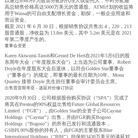
以通过BMO作为股票分配的代理人或委托人，不时分配最
高总销售价格高达5000万美元的普通股。ATM计划的收益将
用于Wassa的可自由支配增长资金，勘探，一般企业用途和
营运资金。
截至 2021 年 6 月 30 日，根据销售协议共售出 4，220，213
股普通股，净收益为 13.8m 美元，其中 5.2m 美元是在 2021
年第二季度产生的。
董事会变更
Karen Akiwumi-Tanoh和Gerard De Hert在2021年5月6日的股
东周年大会（“年度股东大会”）上当选为公司董事。Robert
Doyle在年度股东大会后退休，以符合Golden Star董事会
（“董事会”）的规定，即董事的最长任期为10年。Mona
Quartey 接替 Doyle 先生担任董事会审计委员会主席。
出售普雷斯蒂亚 - 递延对价修订协议
2020年9月30日，公司根据股份购买协议（“SPA”）完成了
将其在Prestea的90%权益出售给Future Global Resources
Limited（“FGR”），由Golden Star的全资子公司Caystar
Holdings（“Caystar”）出售，并由FGR购买Bogoso
Holdings（“Bogoso”）的所有已发行和流通股本，
GSBPL90%股份的持有人，由FGR的主要股东Blue
International Holdings（“BIH”）担保的3430万美元的递延对