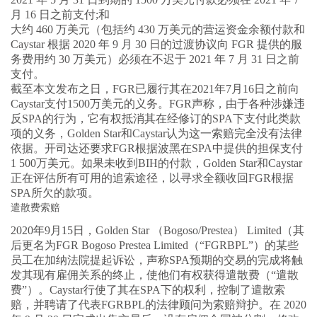
月 16 日之前支付;和
大约 460 万美元（包括约 430 万美元的营运资金余额付款和
Caystar 根据 2020 年 9 月 30 日的过渡协议向 FGR 提供的服
务费用约 30 万美元）必须在不迟于 2021 年 7 月 31 日之前
支付。
截至本文发布之日，FGR已履行其在2021年7月16日之前向
Caystar支付1500万美元的义务。FGR声称，由于各种涉嫌违
反SPA的行为，它有权抵消其在经修订的SPA下支付此类款
项的义务，Golden Star和Caystar认为这一索赔完全没有法律
依据。开司达还要求FGR根据波黑在SPA中提供的担保支付
1 500万美元。如果未收到BIH的付款，Golden Star和Caystar
正在评估所有可用的追索途径，以寻求全额收回FGR根据
SPA所欠的款项。
遣散费索赔
2020年9月15日，Golden Star （Bogoso/Prestea） Limited（其
后更名为FGR Bogoso Prestea Limited（“FGRBPL”）的某些
员工在加纳法院提起诉讼，声称SPA预期的交易的完成将触
发其现有雇佣关系的终止，使他们有权获得遣散费（“遣散
费”）。Caystar行使了其在SPA下的权利，控制了遣散索
赔，并聘请了代表FGRBPL的法律顾问为索赔辩护。在 2020