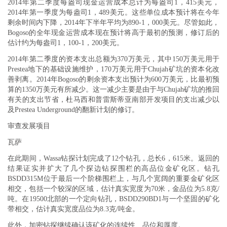
2014年第二季度每盎司现金运营成本总计为每盎司1，415美元，
2014年第一季度为每盎司1，489美元。这些单位成本预计将在今年
剩余时间内下降，2014年下半年平均为890-1，000美元。尽管如此，
Bogoso的全年现金运营成本现在预计将高于最初的预测，修订后的
估计约为每盎司1，100-1，200美元。
2014年第二季度的资本支出总额为370万美元，其中150万美元用于
Prestea地下的基础设施维护，170万美元用于Chujah矿坑的资本化改
善剥离。2014年Bogoso的剩余资本支出预计为600万美元，比最初预
算的1350万美元有所减少。这一减少主要是由于与Chujah矿坑的推回
有关的支出节省，杜马西和普雷斯蒂亚南部开发项目的支出减少以
及Prestea Underground的翻新计划的修订。
审查发展项目
瓦萨
在此期间，Wassa钻探计划完成了12个钻孔，总长6，615米。返回的
结果证实并扩大了几个探边钻探围栏的高品位金矿化区。钻孔
BSDD315M位于最后一个阶梯围栏上，与几个宽阔的重要金矿化区
相交，包括一个较深的区域，估计真实宽度为70米，金品位为5.8克/
吨。在19500北部的一个定向钻孔，BSDD290BD1与一个坚固的矿化
带相交，估计真实宽度品位为8.3克/吨金。
此外，加密钻探继续确认该矿化的连续性、品位和厚度。