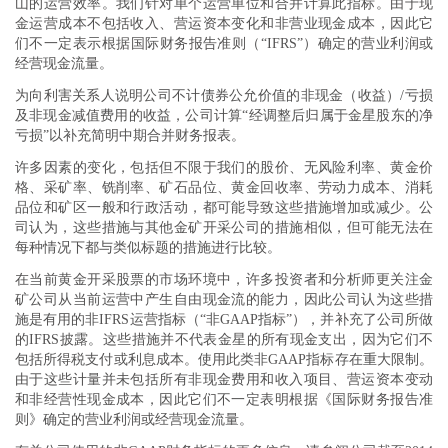
山的运营效率。我们针对单个运营单位和合并计算此指标。由于现
金运营成本不包括收入、营运资本变化和非营业现金成本，因此它
们不一定表示根据国际财务报告准则（“IFRS”）确定的营业利润或
经营现金流量。
为向利害关系人说明公司不计债券公允价值的非现金（收益）/亏损
及非现金减值费用的收益，公司计算“经调整后归属于金星股东的净
亏损”以补充简明中期合并财务报表。
许多因素的变化，包括但不限于我们的股价、无风险利率、黄金价
格、采矿率、铣削率、矿石品位、黄金回收率、劳动力成本、消耗
品位和矿区一般和行政活动，都可能导致这些措施增加或减少。公
司认为，这些措施与其他金矿开采公司的措施相似，但可能无法在
每种情况下都与类似标题的措施进行比较。
在当前黄金开采股票的市场环境中，许多投资者和分析师更关注金
矿公司从当前运营中产生自由现金流的能力，因此公司认为这些措
施是有用的非IFRS运营指标（“非GAAP指标”），并补充了公司所做
的IFRS披露。这些措施并不代表金星的所有现金支出，因为它们不
包括所得税支付或利息成本。使用此类非GAAP指标存在重大限制。
由于这些计量并未包括所有非现金费用和收入项目、营运资本变动
和非经营性现金成本，因此它们不一定表明根据《国际财务报告准
则》确定的营业利润或经营现金流量。