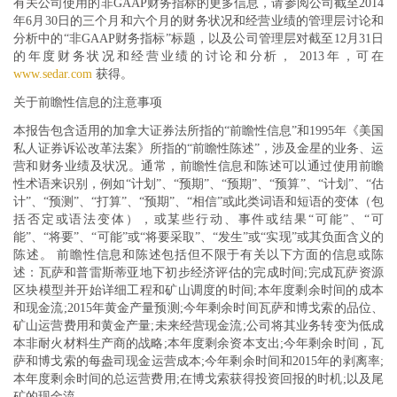
有关公司使用的非GAAP财务指标的更多信息，请参阅公司截至2014
年6月30日的三个月和六个月的财务状况和经营业绩的管理层讨论和
分析中的“非GAAP财务指标”标题，以及公司管理层对截至12月31日
的年度财务状况和经营业绩的讨论和分析， 2013年，可在
www.sedar.com
获得。
关于前瞻性信息的注意事项
本报告包含适用的加拿大证券法所指的“前瞻性信息”和1995年《美国
私人证券诉讼改革法案》所指的“前瞻性陈述”，涉及金星的业务、运
营和财务业绩及状况。通常，前瞻性信息和陈述可以通过使用前瞻
性术语来识别，例如“计划”、“预期”、“预期”、“预算”、“计划”、“估
计”、“预测”、“打算”、“预期”、“相信”或此类词语和短语的变体（包
括否定或语法变体），或某些行动、事件或结果“可能”、“可
能”、“将要”、“可能”或“将要采取”、“发生”或“实现”或其负面含义的
陈述。 前瞻性信息和陈述包括但不限于有关以下方面的信息或陈
述：瓦萨和普雷斯蒂亚地下初步经济评估的完成时间;完成瓦萨资源
区块模型并开始详细工程和矿山调度的时间;本年度剩余时间的成本
和现金流;2015年黄金产量预测;今年剩余时间瓦萨和博戈索的品位、
矿山运营费用和黄金产量;未来经营现金流;公司将其业务转变为低成
本非耐火材料生产商的战略;本年度剩余资本支出;今年剩余时间，瓦
萨和博戈索的每盎司现金运营成本;今年剩余时间和2015年的剥离率;
本年度剩余时间的总运营费用;在博戈索获得投资回报的时机;以及尾
矿的现金流。