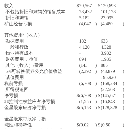
收入
$
79,567
$
120,693
不包括折旧和摊销的销售成本
78,432
101,178
折旧和摊销
5,182
23,995
矿山经营亏损
(4,047
)
(4,480
)
其他费用/（收入）
勘探费用
182
633
一般和行政
4,120
4,328
物业持有成本
-
3,932
财务费用，净值
894
1,935
其他（收入）/费用
(143
)
885
5%可转换债券公允价值收益
(2,392
)
(43,879
)
减值费用
-
195,920
税前亏损
(6,708
)
(168,234
)
所得税追回
-
(22,563
)
净亏损
$
(6,708
)
$
(145,671
)
非控制性权益应占净亏损
(1,555
)
(16,843
)
金星股东应占净亏损
$
(5,153
)
$
(128,828
)
金星股东每股净亏损
碱性和稀释性
$
(0.02
)
$
(0.50
)