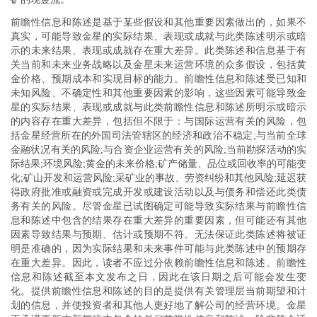
前瞻性信息和陈述是基于某些假设和其他重要因素做出的，如果不
真实，可能导致金星的实际结果、表现或成就与此类陈述明示或暗
示的未来结果、表现或成就存在重大差异。此类陈述和信息基于有
关当前和未来业务战略以及金星未来运营环境的众多假设，包括黄
金价格、预期成本和实现目标的能力。前瞻性信息和陈述受已知和
未知风险、不确定性和其他重要因素的影响，这些因素可能导致金
星的实际结果、表现或成就与此类前瞻性信息和陈述所明示或暗示
的内容存在重大差异，包括但不限于：与国际运营有关的风险，包
括金星经营所在的外国司法管辖区的经济和政治不稳定;与当前全球
金融状况有关的风险;与合资企业运营有关的风险;当前勘探活动的实
际结果;环境风险;黄金的未来价格;矿产储量、品位或回收率的可能变
化;矿山开发和运营风险;采矿业的事故、劳资纠纷和其他风险;延迟获
得政府批准或融资或完成开发或建设活动以及与债务和偿还此类债
务有关的风险。尽管金星已试图确定可能导致实际结果与前瞻性信
息和陈述中包含的结果存在重大差异的重要因素，但可能还有其他
因素导致结果与预期、估计或预期不符。无法保证此类陈述将被证
明是准确的，因为实际结果和未来事件可能与此类陈述中的预期存
在重大差异。因此，读者不应过分依赖前瞻性信息和陈述。前瞻性
信息和陈述截至本文发布之日，因此在该日期之后可能会发生变
化。提供前瞻性信息和陈述的目的是提供有关管理层当前期望和计
划的信息，并使投资者和其他人更好地了解公司的经营环境。金星