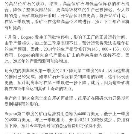
的高品位矿石的获取。结果，高品位矿石与低品位库存的矿石混
合，降低了整体头部品位。更高等级材料的生产已被推迟。令人鼓
舞的是，当矿坑底部开采时，开采品位明显更高，符合采矿计划。
在第三季度初，采矿业在这些高品位区域进行，预计下半年产量将
有所提高。
7 月份，Bogoso 发生了间歇性停电，影响了工厂的正常运行时间。
由于产量损失，加上第二季度表现不佳，预计运营将无法实现年初
的生产预测。因此，2014年的生产指导修订为145，000 - 155，000
盎司。Bogoso的耐火金总产量在矿山的剩余寿命内保持不变。因
此，2015年的产量预测可能会增加。
耐火坑的剥离率从第一季度的7.9下降到第二季度的6.4，因为这些坑
的推回已经完成。如果矿石开采没有受到降雨的影响，这个比例会
更低。预计剥离率将在第三季度进一步下降，此后，因为这些矿坑
将在2015年底达到其矿山寿命的终点。
生产的非耐火金完全来自尾矿再处理，该尾矿在阻碍水力开采期间
受到强降雨的影响。
Bogoso第二季度的矿山运营费用总额为4460万美元，低于上一季度
的4880万美元。与上一季度相比，开采和加工的吨数减少，费用有
所下降。预计今年剩余时间的总运营费用将保持不变。