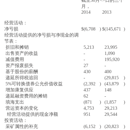
截至30月<>日的三个
月，
2014
2013
经营活动：
净亏损
$
(6,708
)
$
(145,671
)
经营活动提供的净亏损与净现金的调
节表：
折旧和摊销
5,213
23,995
出售资产的收益
-
1,090
减值费用
-
195,920
资产报废损失
27
-
基于股份的薪酬
430
400
递延所得税追回
-
(29,815
)
5%可转换债券公允价值收益
(2,392
)
(43,879
)
增加康复供应
437
148
递延融资费用的摊销
62
-
填海支出
(871
)
(1,857
)
营运资本的变化
4,753
29,213
经营活动提供的现金净额
951
29,544
投资活动：
采矿属性的补充
(6,152
)
(20,823
)