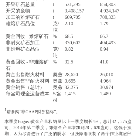
开采矿石总量
t
531,295
654,303
开采的废物
t
3,408,157
4,924,147
加工的难熔矿石
t
609,705
708,323
难熔矿石品位
克/
2.10
1.79
吨
黄金回收 - 难熔矿石
%
68.5
66.7
非耐火矿石加工
t
330,602
404,493
非难熔矿石品位
克/
0.82
0.94
吨
黄金回收 - 非难熔矿
%
32.5
41.0
石
黄金出售耐火材料
奥兹
28,620
26,010
黄金出售非耐火材料
奥兹
3,655
4,964
黄金销售（总计）
奥兹
32,275
30,974
每盎司现金运营成本
$/盎
1,415
1,489
1
司
1
请参阅“非GAAP财务指标”。
本季度Bogoso黄金产量和销量比上一季度增长4%，总计32，275盎
司。2014年第二季度，难熔金产量增加到28，620盎司。这低于预
期，因为尽管进行了广泛的脱水，但强降雨限制了两个作业坑底部