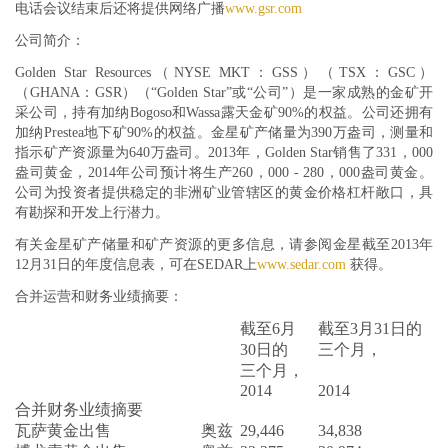
电话会议结束后还将提供网络广播
www.gsr.com
公司简介：
Golden Star Resources（NYSE MKT：GSS）（TSX：GSC）
（GHANA：GSR）（“Golden Star”或“公司”）是一家成熟的金矿开
采公司，持有加纳Bogoso和Wassa露天金矿90%的权益。公司还拥有
加纳Prestea地下矿90%的权益。金星矿产储量为390万盎司，测量和
指示矿产资源量为640万盎司。2013年，Golden Star销售了331，000
盎司黄金，2014年公司预计将生产260，000 - 280，000盎司黄金。
公司为投资者提供稳定的非洲矿业管辖区的黄金价格杠杆敞口，具
有勘探和开发上行潜力。
有关金星矿产储量和矿产资源的更多信息，请参阅金星截至2013年
12月31日的年度信息表，可在SEDAR上
www.sedar.com
获得。
合并运营和财务业绩摘要：
截至6月
截至3月31日的
30日的
三个月，
三个月，
2014
2014
合并财务业绩摘要
瓦萨黄金出售
奥兹
29,446
34,838