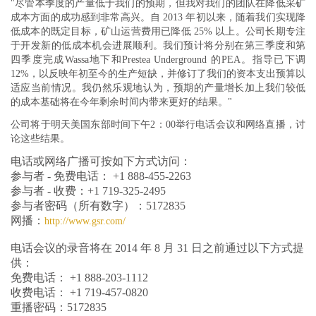
"
尽管本季度的产量低于我们的预期，但我对我们的团队在降低采矿
成本方面的成功感到非常高兴。自 2013 年初以来，随着我们实现降
低成本的既定目标，矿山运营费用已降低 25% 以上。公司长期专注
于开发新的低成本机会进展顺利。我们预计将分别在第三季度和第
四季度完成Wassa地下和Prestea Underground 的PEA。指导已下调
12%，以反映年初至今的生产短缺，并修订了我们的资本支出预算以
适应当前情况。我仍然乐观地认为，预期的产量增长加上我们较低
的成本基础将在今年剩余时间内带来更好的结果
。
"
公司将于明天美国东部时间下午2：00举行电话会议和网络直播，讨
论这些结果。
电话或网络广播可按如下方式访问：
参与者 - 免费电话： +1 888-455-2263
参与者 - 收费：+1 719-325-2495
参与者密码（所有数字）：5172835
网播：
http://www.gsr.com/
电话会议的录音将在 2014 年 8 月 31 日之前通过以下方式提
供：
免费电话： +1 888-203-1112
收费电话： +1 719-457-0820
重播密码：5172835