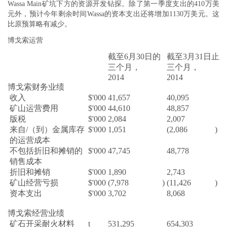
Wassa Main矿坑下方的资源开发钻探。除了第一季度支出的410万美
元外，预计今年剩余时间Wassa的资本支出还将增加1130万美元。这
比原预算略有减少。
博戈索运营
截至6月30日的
截至3月31日止
三个月，
三个月，
2014
2014
博戈索财务业绩
收入
$'000
41,657
40,095
矿山运营费用
$'000
44,610
48,857
版税
$'000
2,084
2,007
来自/（到）金属库存
$'000
1,051
(2,086
)
的运营成本
不包括折旧和摊销的
$'000
47,745
48,778
销售成本
折旧和摊销
$'000
1,890
2,743
矿山经营亏损
$'000
(7,978
)
(11,426
)
资本支出
$'000
3,702
8,068
博戈索经营业绩
矿石开采耐火材料
t
531,295
654,303