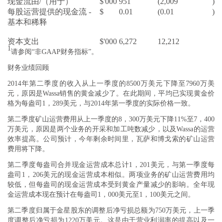
现金流由/（用于）
$'000
951
(2,009
)
每股运营提供的现金流 -
$
0.01
(0.01
)
基本和稀释
资本支出
$'000
6,272
12,212
1
请参阅“非GAAP财务指标”。
财务业绩回顾
2014年第二季度的收入从上一季度的8500万美元下降至7960万美
元，原因是Wassa销售的黄金减少了。在此期间，平均已实现黄金价
格为每盎司1，289美元，与2014年第一季度的实际价格一致。
第二季度矿山运营费用从上一季度的8，300万美元下降11%至7，400
万美元，原因是两个业务的开采和加工吨数减少，以及Wassa的运营
效率提高。公司预计，今年剩余时间里，瓦萨和博戈索的矿山运营
费用将下降。
第二季度每盎司合并现金运营成本总计1，201美元，与第一季度每
盎司1，206美元的现金运营成本相似。两项业务的矿山运营费用均
较低，但每盎司的现金运营成本受到黄金产量减少的影响。全年现
金运营成本现在预计在每盎司1，000美元至1，100美元之间。
第二季度归属于金星股东的调整后净亏损总额为750万美元，上一季
度调整后净亏损为1220万美元。这是由于营业利润率的提高以及一