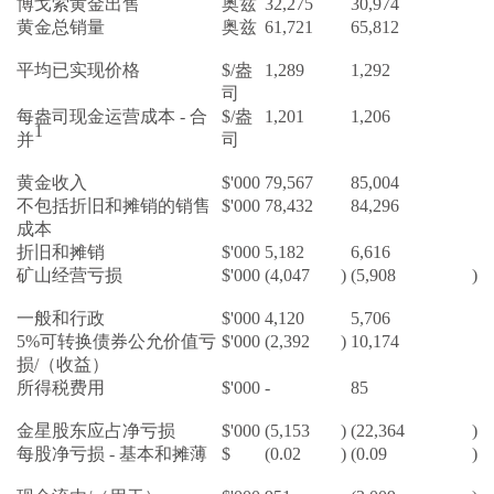
博戈索黄金出售
奥兹
32,275
30,974
黄金总销量
奥兹
61,721
65,812
平均已实现价格
$/盎
1,289
1,292
司
每盎司现金运营成本 - 合
$/盎
1,201
1,206
1
并
司
黄金收入
$'000
79,567
85,004
不包括折旧和摊销的销售
$'000
78,432
84,296
成本
折旧和摊销
$'000
5,182
6,616
矿山经营亏损
$'000
(4,047
)
(5,908
)
一般和行政
$'000
4,120
5,706
5%可转换债券公允价值亏
$'000
(2,392
)
10,174
损/（收益）
所得税费用
$'000
-
85
金星股东应占净亏损
$'000
(5,153
)
(22,364
)
每股净亏损 - 基本和摊薄
$
(0.02
)
(0.09
)