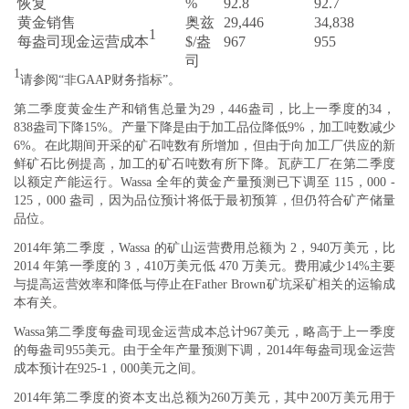
恢复
%
92.8
92.7
黄金销售
奥兹
29,446
34,838
1
每盎司现金运营成本
$/盎
967
955
司
1
请参阅“非GAAP财务指标”。
第二季度黄金生产和销售总量为29，446盎司，比上一季度的34，
838盎司下降15%。产量下降是由于加工品位降低9%，加工吨数减少
6%。在此期间开采的矿石吨数有所增加，但由于向加工厂供应的新
鲜矿石比例提高，加工的矿石吨数有所下降。瓦萨工厂在第二季度
以额定产能运行。Wassa 全年的黄金产量预测已下调至 115，000 -
125，000 盎司，因为品位预计将低于最初预算，但仍符合矿产储量
品位。
2014年第二季度，Wassa 的矿山运营费用总额为 2，940万美元，比
2014 年第一季度的 3，410万美元低 470 万美元。费用减少14%主要
与提高运营效率和降低与停止在Father Brown矿坑采矿相关的运输成
本有关。
Wassa第二季度每盎司现金运营成本总计967美元，略高于上一季度
的每盎司955美元。由于全年产量预测下调，2014年每盎司现金运营
成本预计在925-1，000美元之间。
2014年第二季度的资本支出总额为260万美元，其中200万美元用于