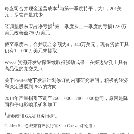
1
每盎司合并现金运营成本
与第一季度持平，为1，201美
元，尽管产量减少
1
经调整股东应占净亏损
第二季度从上一季度的亏损1220万
美元改善至750万美元
截至季度末，合并现金余额为4，340万美元，现有贷款工具
仍有1，000万美元未提取
Wassa 资源开发钻探继续取得强劲成果，在探边钻孔上具有
高品位的宽交叉点
关于Prestea地下发展计划修订的内部研究表明，积极的经济
和决定进展到PEA的方向
2014年产量指引下调至260，000 - 280，000盎司，原因是降
雨和停电影响采矿和加工
1
请参阅“非GAAP财务指标”。
Golden Star总裁兼首席执行官Sam Coetzer评论道：