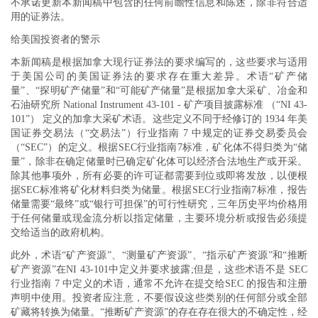
不承诺更新本新闻稿中包含的任何前瞻性信息和陈述，除非符合适
用的证券法。
给美国投资者的警示
本新闻稿是根据加拿大现行证券法的要求编写的，这些要求与适用
于美国公司的美国证券法的要求存在重大差异。术语“矿产储
量”、“探明矿产储量”和“可能矿产储量”是根据加拿大采矿、冶金和
石油研究所 National Instrument 43-101 - 矿产项目披露标准 （“NI 43-
101”） 定义的加拿大采矿术语。这些定义不同于经修订的 1934 年美
国证券交易法（“交易法”）行业指南 7 中规定的证券交易委员会
（“SEC”）的定义。根据SEC行业指南7标准，矿化体不得归类为“储
量”，除非在确定储量时已确定矿化体可以经济合法地生产或开采。
除其他事项外，所有必要的许可证都需要到位或即将发放，以便根
据SEC标准将矿化材料归类为储量。根据SEC行业指南7标准，报告
储量需要“最终”或“银行可担保”的可行性研究，三年历史平均价格用
于任何储量或现金流分析以指定储量，主要环境分析或报告必须提
交给适当的政府机构。
此外，术语“矿产资源”、“测量矿产资源”、“指示矿产资源”和“推断
矿产资源”在NI 43-101中定义并要求披露;但是，这些术语不是 SEC
行业指南 7 中定义的术语，通常不允许在提交给SEC 的报告和注册
声明中使用。投资者应注意，不要假设这些类别的任何部分或全部
矿藏将转换为储量。“推断矿产资源”的存在存在很大的不确定性，经