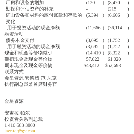
厂房和设备的增加
(120
)
(8,470
)
勘探和评估资产的补充
-
(215
)
矿山设备和材料的应付账款和存款的
(5,394
)
(6,606
)
变化
用于投资活动的现金净额
(11,666
)
(36,114
)
融资活动：
债务本金支付
(3,695
)
(1,752
)
用于融资活动的现金净额
(3,695
)
(1,752
)
现金和现金等价物减少
(14,410
)
(8,322
)
期初现金及现金等价物
57,822
61,020
期末现金及现金等价物
$
43,412
$
52,698
联系方式：
金星资源 安德烈·范·尼克
执行副总裁兼首席财务官
金星资源
安吉拉·帕尔
投资者关系副总裁+
1 416-583-3800
investor@gsr.com