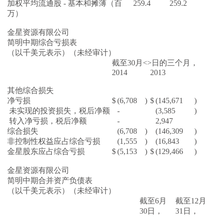
加权平均流通股 - 基本和摊薄（百
259.4
259.2
万）
金星资源有限公司
简明中期综合亏损表
（以千美元表示）（未经审计）
截至30月<>日的三个月，
2014
2013
其他综合损失
净亏损
$
(6,708
)
$
(145,671
)
未实现的投资损失，税后净额
-
(3,585
)
转入净亏损，税后净额
-
2,947
综合损失
(6,708
)
(146,309
)
非控制性权益应占综合亏损
(1,555
)
(16,843
)
金星股东应占综合亏损
$
(5,153
)
$
(129,466
)
金星资源有限公司
简明中期合并资产负债表
（以千美元表示）（未经审计）
截至6月
截至12月
30日，
31日，