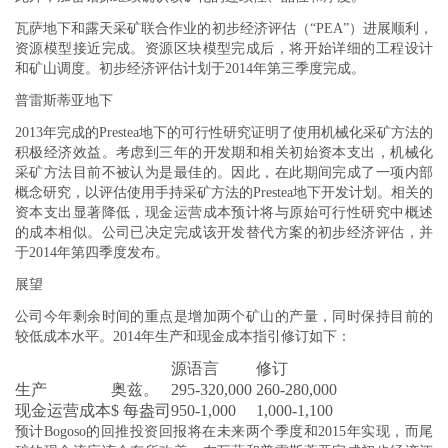
瓦萨地下和露天采矿联合作业的初步经济评估（“PEA”）进展顺利，
资源模型接近完成。资源区块模型完成后，将开始详细的工程设计
和矿山调度。初步经济评估计划于2014年第三季度完成。
普雷斯蒂亚地下
2013年完成的Prestea地下的可行性研究证明了使用机械化采矿方法的
积极经济效益。考虑到三年的开发期和相关初始资本支出，机械化
采矿方法目前不被认为是最佳的。因此，在此期间完成了一项内部
概念研究，以评估使用手持采矿方法的Prestea地下开发计划。相关的
资本支出显著降低，现金运营成本预计将与原始可行性研究中概述
的成本相似。公司已决定完成该开发替代方案的初步经济评估，并
于2014年第四季度发布。
展望
公司今年剩余时间的重点是增加两个矿山的产量，同时保持目前的
较低成本水平。2014年生产和现金成本指引修订如下：
源语言
修订
生产
奥兹。
295-320,000
260-280,000
现金运营成本
$ 每盎司
950-1,000
1,000-1,100
预计Bogoso的回推投资回报将在未来两个季度和2015年实现，而尾