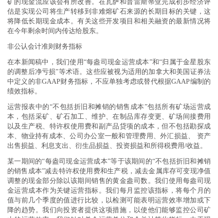
矿的现金流应该会有所改善。在瓦萨和普雷斯蒂亚完成初步经济评
估是实现公司将生产转移到非难熔矿石来源的长期目标的关键，这
将降低长期现金成本。有关这些开发项目和相关融资的最新情况将
在今年剩余时间内传达给股东。
非公认会计准则财务指标
在本新闻稿中，我们使用“每盎司现金运营成本”和“归属于金星股东
的调整后净亏损”等术语。这些应被视为适用的加拿大和美国证券法
中定义的非GAAP财务指标，不应单独考虑或替代根据GAAP编制的
绩效指标。
运营报表中的“不包括折旧和摊销的销售成本”包括所有矿场运营成
本，包括采矿、矿石加工、维护、在制品库存变更、矿场间接费用
以及生产税、特许权使用费和副产品贷项的成本，但不包括勘探成
本、物业持有成本、公司办公室一般和管理费用、外汇损益、 资产
出售损益、利息支出、衍生品损益、投资损益和所得税费用/收益。
某一期间的“每盎司现金运营成本”等于该期间的“不包括折旧和摊销
的销售成本”减去特许权使用费和生产税，减去金属库存可变现净值
调整的现金部分除以该期间销售的黄金盎司数。我们使用每盎司现
金运营成本作为关键运营指标。我们每月监控该指标，将每个月的
值与前几个季度的值进行比较，以检测可能表明运营效率增加或下
降的趋势。我们向投资者提供这项措施，以使他们能够监控公司矿