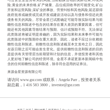
与合资企业运营有关的风险;当前勘探活动的实际结果;环境风
险;黄金的未来价格;矿产储量、品位或回收率的可能变化;矿山
开发和运营风险;采矿业的事故、劳资纠纷和其他风险;延迟获得
政府批准或融资或完成开发或建设活动以及与债务和偿还此类
债务有关的风险。尽管金星已试图确定可能导致实际结果与前
瞻性信息和陈述中包含的结果存在重大差异的重要因素，但可
能还有其他因素导致结果与预期、估计或预期不符。无法保证
此类陈述将被证明是准确的，因为实际结果和未来事件可能与
此类陈述中的预期存在重大差异。因此，读者不应过分依赖前
瞻性信息和陈述。前瞻性信息和陈述截至本文发布之日，因此
在该日期之后可能会发生变化。提供前瞻性信息和陈述的目的
是提供有关管理层当前期望和计划的信息，并使投资者和其他
人更好地了解公司的经营环境。金星不承诺更新本新闻稿中包
含的任何前瞻性信息和陈述，除非符合适用的证券法。
来源金星资源有限公司
请访问 www.gsr.com 或联系：Angela Parr，投资者关系
副总裁，1 416 583 3800，investor@gsr.com
首页
许可
网站地图
联系我们
Developed by Euroland IR