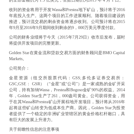
的全部金额仍为
1.3 亿美元，生效日期仍为2015 年 4 月 1 日。
收到的资金将用于开发Wassa和Prestea地下矿山，预计将于2016
年底投入生产。这两个项目的工作进展顺利。随着项目建设的
推进，预计流交易的剩余资金将逐步收到。公司预计将在2015
年9月至2016年9月期间收到剩余的9，000万美元季度付款。
公司的财务业绩将于今天（2015年7月29日）收市后发布，届时
将提供开发项目的完整更新。
Golden Star在黄金流和贷款交易方面的财务顾问是BMO Capital
Markets。
公司简介：
金星资源（纽交所股票代码：GSS;多伦多证券交易所：
GSC;GSE： GSR）（“金星”或“公司”）是一家成熟的金矿开采
公司，持有加纳Wassa，Prestea和Bogoso金矿90%的权益。2014
年，Golden Star生产了261，000盎司黄金。公司获得资金，用
于在其Wassa和Prestea矿山开展棕地开发项目，预计将从2016年
起将这些矿山转变为低成本生产商。因此，Golden Star为投资
者提供了一个稳定的非洲矿业管辖区的黄金价格杠杆敞口，具
有巨大的发展上升潜力。
关于前瞻性信息的注意事项