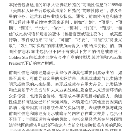
本报告包含适用的加拿大证券法所指的“前瞻性信息”和1995年
《美国私人证券诉讼改革法案》所指的“前瞻性陈述”，涉及金
星的业务、运营和财务业绩及状况。通常，前瞻性信息和陈述
可以通过使用前瞻性术语来识别，例如“计划”、“预期”、“预
期”、“预算”、“计划”、“估计”、“预测”、“打算”、“预期”、“相
信”或此类词语和短语的变体（包括否定或语法变体），或某些
行动、事件或结果“可能”、“可能”、“将要”、“可能”或“将要采
取”、“发生”或“实现”的陈述或负面含义（或 语法变化）的。前
瞻性信息和陈述包括但不限于有关以下方面的信息或陈述：
Golden Star向低成本非耐火金生产商的转型及其时间和Wassa和
Prestea地下矿的生产时间。
前瞻性信息和陈述是基于某些假设和其他重要因素做出的，如
果不真实，可能导致金星的实际结果、表现或成就与此类陈述
明示或暗示的未来结果、表现或成就存在重大差异。此类陈述
和信息基于有关当前和未来业务战略以及金星未来运营环境的
众多假设，包括黄金价格、预期成本和实现目标的能力。前瞻
性信息和陈述受已知和未知风险、不确定性和其他重要因素的
影响，这些因素可能导致金星的实际结果、表现或成就与此类
前瞻性信息和陈述所明示或暗示的内容存在重大差异，包括但
不限于：与国际运营有关的风险，包括金星经营所在的外国司
法管辖区的经济和政治不稳定;与当前全球金融状况有关的风险;