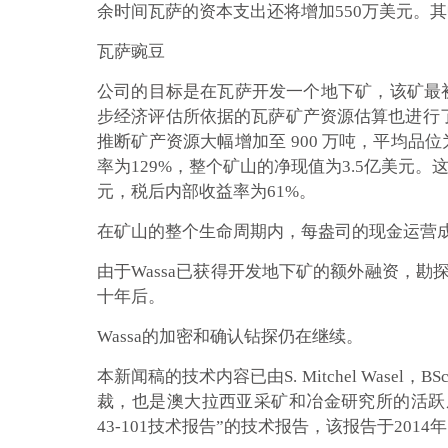
余时间瓦萨的资本支出还将增加550万美元。其
瓦萨豌豆
公司的目标是在瓦萨开发一个地下矿，该矿最初
步经济评估所依据的瓦萨矿产资源估算也进行了更新。
推断矿产资源大幅增加至 900 万吨，平均品位为
率为129%，整个矿山的净现值为3.5亿美元
元，税后内部收益率为61%。
在矿山的整个生命周期内，每盎司的现金运营成本
由于Wassa已获得开发地下矿的额外融资，勘探
十年后。
Wassa的加密和确认钻探仍在继续。
本新闻稿的技术内容已由S. Mitchel Wasel，BSc 
裁，也是澳大拉西亚采矿和冶金研究所的活跃成员
43-101技术报告”的技术报告，该报告于2014