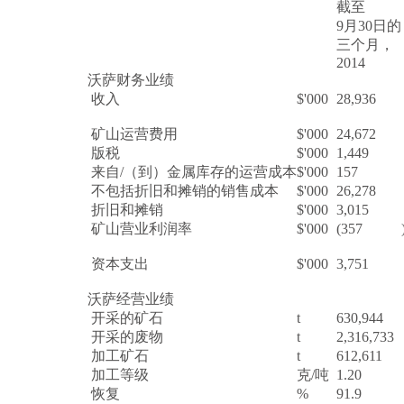
截至
9月30日的
三个月，
2014
沃萨财务业绩
收入
$'000
28,936
矿山运营费用
$'000
24,672
版税
$'000
1,449
来自/（到）金属库存的运营成本
$'000
157
不包括折旧和摊销的销售成本
$'000
26,278
折旧和摊销
$'000
3,015
矿山营业利润率
$'000
(357
资本支出
$'000
3,751
沃萨经营业绩
开采的矿石
t
630,944
开采的废物
t
2,316,733
加工矿石
t
612,611
加工等级
克/吨
1.20
恢复
%
91.9