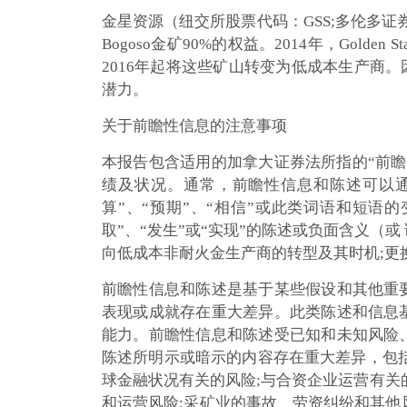
金星资源（纽交所股票代码：GSS;多伦多证券交易
Bogoso金矿90%的权益。2014年，Gold
2016年起将这些矿山转变为低成本生产商。
潜力。
关于前瞻性信息的注意事项
本报告包含适用的加拿大证券法所指的“前瞻
绩及状况。通常，前瞻性信息和陈述可以通过使
算”、“预期”、“相信”或此类词语和短语的
取”、“发生”或“实现”的陈述或负面含义（
向低成本非耐火金生产商的转型及其时机;更
前瞻性信息和陈述是基于某些假设和其他重
表现或成就存在重大差异。此类陈述和信息
能力。前瞻性信息和陈述受已知和未知风险
陈述所明示或暗示的内容存在重大差异，包
球金融状况有关的风险;与合资企业运营有关的
和运营风险;采矿业的事故、劳资纠纷和其他