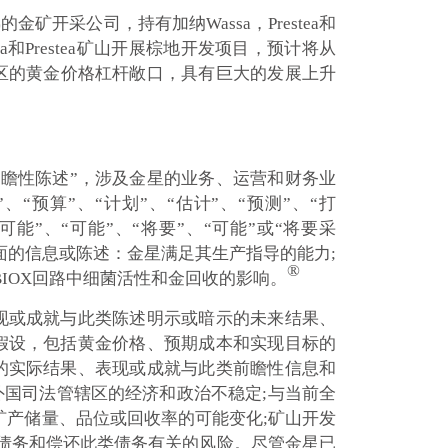
金矿开采公司，持有加纳Wassa，Prestea和
ssa和Prestea矿山开展棕地开发项目，预计将从
管辖区的黄金价格杠杆敞口，具有巨大的发展上升
前瞻性陈述”，涉及金星的业务、运营和财务业
预算”、“计划”、“估计”、“预测”、“打
”、“可能”、“将要”、“可能”或“将要采
面的信息或陈述：金星满足其生产指导的能力;
®
IOX回路中细菌活性和金回收的影响。
现或成就与此类陈述明示或暗示的未来结果、
假设，包括黄金价格、预期成本和实现目标的
的实际结果、表现或成就与此类前瞻性信息和
国司法管辖区的经济和政治不稳定;与当前全
矿产储量、品位或回收率的可能变化;矿山开发
与债务和偿还此类债务有关的风险。尽管金星已