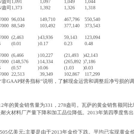
$/盎司
1,091
1,097
1,049
1,044
$/盎司
1,373
1,392
1,326
1,318
$'000
96,034
149,710
467,796
550,540
$'000
88,549
103,492
377,140
373,543
$'000
(2,463
)
43,936
59,143
123,094
$
(0.01
)
0.17
0.23
0.48
$'000
(6,466
)
10,227
(21,493
)
42,143
$'000
(148,576
)
14,334
(265,892
)
7,186
$
(0.57
)
0.06
(1.03
)
0.03
$'000
22,513
39,349
102,867
117,299
的“非GAAP财务指标”说明，了解现金运营和调整后净亏损的
而2012年的黄金销售量为331，278盎司。瓦萨的黄金销售额
耐火材料厂产量下降和加工品位降低。2013年第四季度售出的黄
为5.505亿美元;主要是由于2013年金价下跌。平均已实现黄金