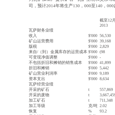
司，预计2014年将生产130，000至140，00
截至12
2013
瓦萨财务业绩
收入
$'000
56,530
矿山运营费用
$'000
39,168
版税
$'000
2,829
来自/（到）金属库存的运营成本
$'000
(98
可变现净值调整
$'000
-
不包括折旧和摊销的销售成本
$'000
41,899
折旧和摊销
$'000
5,442
矿山营业利润率
$'000
9,189
资本支出
$'000
8,634
瓦萨经营业绩
开采的矿石
t
557,869
开采的废物
t
3,667,45
加工矿石
t
711,348
加工等级
克/吨
2.02
恢复
%
93.2