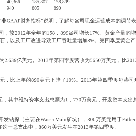
40,366
185,807
158,899
940
805
890
“非GAAP财务指标”说明，了解每盎司现金运营成本的调节
盎司，较2012年全年的158，899盎司增长17%。黄金产量
品位矿石，以及工厂改进导致工厂吞吐量增加8%。第四季度黄金产
2年为2.639亿美元。2013年第四季度营收为5650万美元，
5美元，比上年的890美元下降了10%。2013年第四季度每盎
美元，其中维持资本支出总额为1，770万美元，开发资本支出总
发钻探（主要在Wassa Main矿坑），300万美元用于Fathe
在这一总支出中，860万美元发生在2013年第四季度。