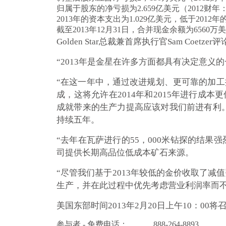
归属于股东的净亏损为2.659亿美元（2012财年
2013年的资本支出为1.029亿美元，低于2012年的
截至2013年12月31日，合并现金余额为6560万
Golden Star总裁兼首席执行官Sam Coetzer
“2013年是金星在许多方面都具有决定意
“在这一年中，通过改进规划、更可靠的加工操作以
成，这将允许在2014年和2015年进行成
成就带来的生产力提高应该对我们前进有利。
持续五年。
“去年在瓦萨进行的55，000米钻探的结
司提供长期高品位低成本矿石来源。
“尽管我们基于2013年较低的金价收取了
生产，并在此过程中优先考虑营业利润率而
美国东部时间2013年2月20日上午10：0
参与者 - 免费电话：
888-264-8893