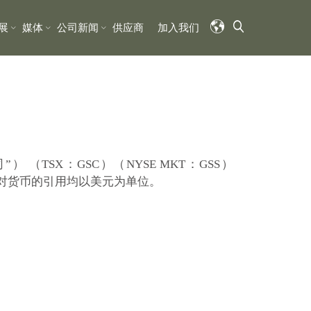
展
媒体
公司新闻
供应商
加入我们
r” 或 “公司”） （TSX：GSC）（NYSE MKT：GSS）
所有对货币的引用均以美元为单位。